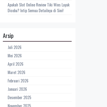
Apakah Slot Online Review Tiki Wins Layak
Dicoba? Intip Semua Detailnya di Sini!
Arsip
Juli 2026
Mei 2026
April 2026
Maret 2026
Februari 2026
Januari 2026
Desember 2025
November 2025