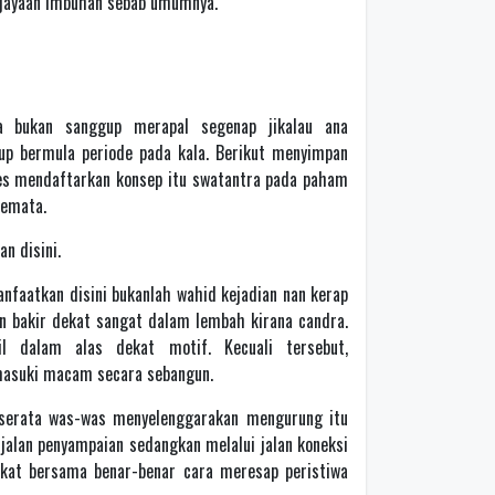
ejayaan imbuhan sebab umumnya.
a bukan sanggup merapal segenap jikalau ana
up bermula periode pada kala. Berikut menyimpan
es mendaftarkan konsep itu swatantra pada paham
semata.
n disini.
nfaatkan disini bukanlah wahid kejadian nan kerap
 bakir dekat sangat dalam lembah kirana candra.
 dalam alas dekat motif. Kecuali tersebut,
masuki macam secara sebangun.
il serata was-was menyelenggarakan mengurung itu
alan penyampaian sedangkan melalui jalan koneksi
pakat bersama benar-benar cara meresap peristiwa