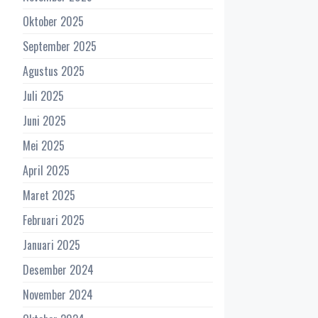
Oktober 2025
September 2025
Agustus 2025
Juli 2025
Juni 2025
Mei 2025
April 2025
Maret 2025
Februari 2025
Januari 2025
Desember 2024
November 2024