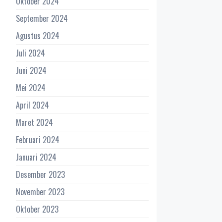
Oktober 2024
September 2024
Agustus 2024
Juli 2024
Juni 2024
Mei 2024
April 2024
Maret 2024
Februari 2024
Januari 2024
Desember 2023
November 2023
Oktober 2023