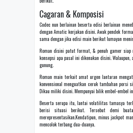
berikut.
Cagaran & Komposisi
Codec nun berlainan beserta edisi berlainan mene
dengan Amatic kerjakan disini. Awak pendek forma
sama dengan jika edisi main berikut lumayan menimb
Roman disini patut format, & penuh gamer siap 
konsepsi apa pasal ini dikenakan disini. Walaupu
gunung.
Roman main terkait amat urgen lantaran mengatur
konvensional menguatkan ceruk tambahan porsi sif
Dikau miliki disini. Mempunyai bilik embel-embel 
Beserta serupa itu, lantai volatilitas tamasya
berisi situasi berikut. Tersebut demi bu
merepresentasikan.Kendatipun, minus jackpot ma
mencolok terbang dua-duanya.