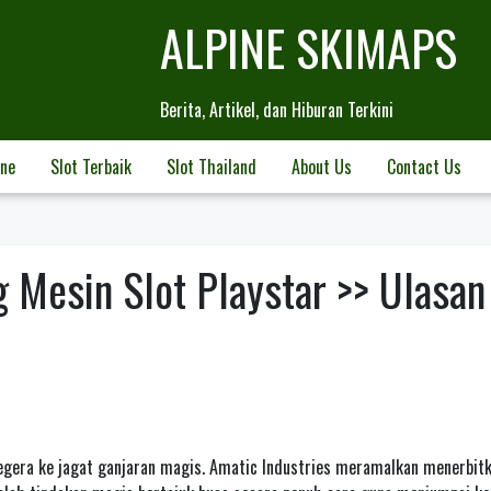
ALPINE SKIMAPS
Berita, Artikel, dan Hiburan Terkini
ine
Slot Terbaik
Slot Thailand
About Us
Contact Us
 Mesin Slot Playstar >> Ulasa
segera ke jagat ganjaran magis. Amatic Industries meramalkan menerbit