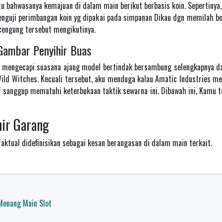
tu bahwasanya kemajuan di dalam main berikut berbasis koin. Sepertinya
enguji perimbangan koin yg dipakai pada simpanan Dikau dgn memilah b
rcengung tersebut mengikutinya.
Gambar Penyihir Buas
 mengecapi suasana ajang model bertindak bersambung selengkapnya dala
t Wild Witches. Kecuali tersebut, aku menduga kalau Amatic Industries
if sanggup mematuhi keterbukaan taktik sewarna ini. Dibawah ini, Kam
hir Garang
aktual didefinisikan sebagai kesan berangasan di dalam main terkait.
Menang Main Slot