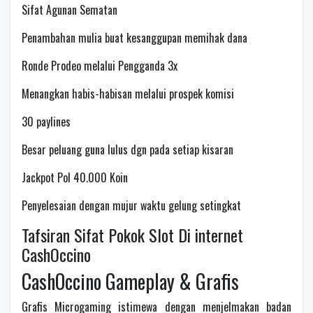
Sifat Agunan Sematan
Penambahan mulia buat kesanggupan memihak dana
Ronde Prodeo melalui Pengganda 3x
Menangkan habis-habisan melalui prospek komisi
30 paylines
Besar peluang guna lulus dgn pada setiap kisaran
Jackpot Pol 40.000 Koin
Penyelesaian dengan mujur waktu gelung setingkat
Tafsiran Sifat Pokok Slot Di internet
CashOccino
CashOccino Gameplay & Grafis
Grafis Microgaming istimewa dengan menjelmakan badan