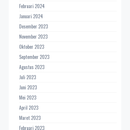
Februari 2024
Januari 2024
Desember 2023
November 2023
Oktober 2023
September 2023
Agustus 2023
Juli 2023
Juni 2023
Mei 2023
April 2023
Maret 2023
Februari 2023