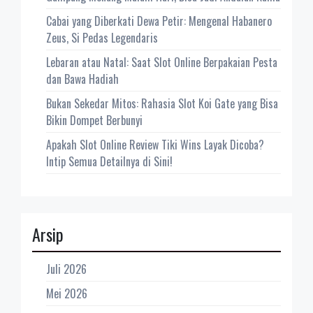
Cabai yang Diberkati Dewa Petir: Mengenal Habanero
Zeus, Si Pedas Legendaris
Lebaran atau Natal: Saat Slot Online Berpakaian Pesta
dan Bawa Hadiah
Bukan Sekedar Mitos: Rahasia Slot Koi Gate yang Bisa
Bikin Dompet Berbunyi
Apakah Slot Online Review Tiki Wins Layak Dicoba?
Intip Semua Detailnya di Sini!
Arsip
Juli 2026
Mei 2026