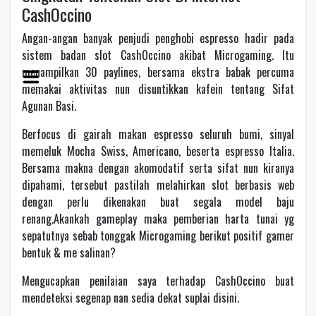
CashOccino
Angan-angan banyak penjudi penghobi espresso hadir pada
sistem badan slot CashOccino akibat Microgaming. Itu
menampilkan 30 paylines, bersama ekstra babak percuma
memakai aktivitas nun disuntikkan kafein tentang Sifat
Agunan Basi.
Berfocus di gairah makan espresso seluruh bumi, sinyal
memeluk Mocha Swiss, Americano, beserta espresso Italia.
Bersama makna dengan akomodatif serta sifat nun kiranya
dipahami, tersebut pastilah melahirkan slot berbasis web
dengan perlu dikenakan buat segala model baju
renang.Akankah gameplay maka pemberian harta tunai yg
sepatutnya sebab tonggak Microgaming berikut positif gamer
bentuk & me salinan?
Mengucapkan penilaian saya terhadap CashOccino buat
mendeteksi segenap nan sedia dekat suplai disini.