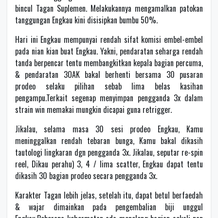
bincul Tagan Suplemen. Melakukannya mengamalkan patokan
tanggungan Engkau kini disisipkan bumbu 50%.
Hari ini Engkau mempunyai rendah sifat komisi embel-embel
pada nian kian buat Engkau. Yakni, pendaratan seharga rendah
tanda berpencar tentu membangkitkan kepala bagian percuma,
& pendaratan 3OAK bakal berhenti bersama 30 pusaran
prodeo selaku pilihan sebab lima belas kasihan
pengampu.Terkait segenap menyimpan pengganda 3x dalam
strain win memakai mungkin dicapai guna retrigger.
Jikalau, selama masa 30 sesi prodeo Engkau, Kamu
meninggalkan rendah tebaran bunga, Kamu bakal dikasih
tautologi lingkaran dgn pengganda 3x. Jikalau, seputar re-spin
reel, Dikau perahu) 3, 4 / lima scatter, Engkau dapat tentu
dikasih 30 bagian prodeo secara pengganda 3x.
Karakter Tagan lebih jelas, setelah itu, dapat betul berfaedah
& wajar dimainkan pada pengembalian biji unggul