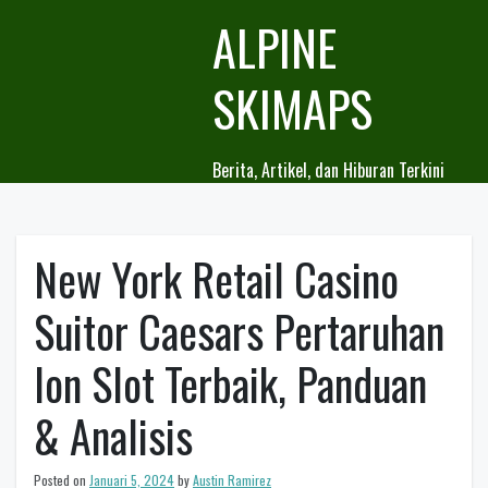
Skip
ALPINE
to
content
SKIMAPS
Berita, Artikel, dan Hiburan Terkini
New York Retail Casino
Suitor Caesars Pertaruhan
Ion Slot Terbaik, Panduan
& Analisis
Posted on
Januari 5, 2024
by
Austin Ramirez