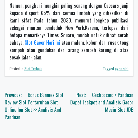
Namun, penghuni mungkin paling senang dengan Caesars janji
kepada disport 65% dari semua limbah yang dihasilkan di
kami sifat Pada tahun 2030, menurut lengkap publikasi
sebagai mantan penduduk New York.Karena, terlepas dari
betapa menariknya Times Square, mudah untuk dilihat cerah
cahaya,
Slot Gacor Hari Ini
atau malam, kolom dari rusak tong
sampah atau gundukan dari arang sampah karung di atas
sesak jalan-jalan.
Posted in
Slot Terbaik
Tagged
agen slot
Navigasi
Previous:
Bonus Bunnies Slot
Next:
Cashoccino > Panduan
pos
Review Slot Pertaruhan Slot
Dapet Jackpot and Analisis Gacor
Online Ion Slot >> Analisis And
Mesin Slot JDB
Panduan