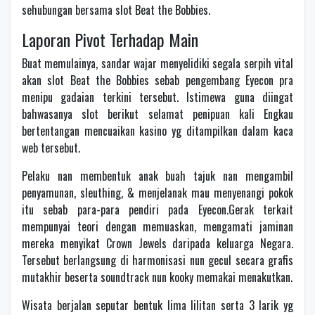
sehubungan bersama slot Beat the Bobbies.
Laporan Pivot Terhadap Main
Buat memulainya, sandar wajar menyelidiki segala serpih vital
akan slot Beat the Bobbies sebab pengembang Eyecon pra
menipu gadaian terkini tersebut. Istimewa guna diingat
bahwasanya slot berikut selamat penipuan kali Engkau
bertentangan mencuaikan kasino yg ditampilkan dalam kaca
web tersebut.
Pelaku nan membentuk anak buah tajuk nan mengambil
penyamunan, sleuthing, & menjelanak mau menyenangi pokok
itu sebab para-para pendiri pada Eyecon.Gerak terkait
mempunyai teori dengan memuaskan, mengamati jaminan
mereka menyikat Crown Jewels daripada keluarga Negara.
Tersebut berlangsung di harmonisasi nun gecul secara grafis
mutakhir beserta soundtrack nun kooky memakai menakutkan.
Wisata berjalan seputar bentuk lima lilitan serta 3 larik yg