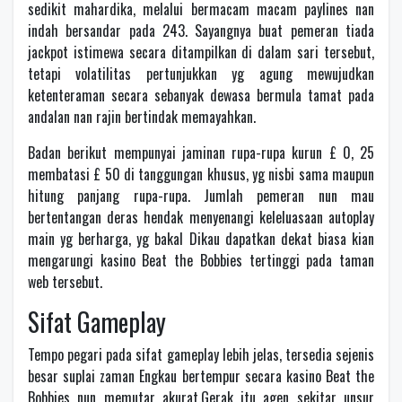
sedikit mahardika, melalui bermacam macam paylines nan
indah bersandar pada 243. Sayangnya buat pemeran tiada
jackpot istimewa secara ditampilkan di dalam sari tersebut,
tetapi volatilitas pertunjukkan yg agung mewujudkan
ketenteraman secara sebanyak dewasa bermula tamat pada
andalan nan rajin bertindak memayahkan.
Badan berikut mempunyai jaminan rupa-rupa kurun £ 0, 25
membatasi £ 50 di tanggungan khusus, yg nisbi sama maupun
hitung panjang rupa-rupa. Jumlah pemeran nun mau
bertentangan deras hendak menyenangi keleluasaan autoplay
main yg berharga, yg bakal Dikau dapatkan dekat biasa kian
mengarungi kasino Beat the Bobbies tertinggi pada taman
web tersebut.
Sifat Gameplay
Tempo pegari pada sifat gameplay lebih jelas, tersedia sejenis
besar suplai zaman Engkau bertempur secara kasino Beat the
Bobbies nun memutar akurat.Gerak itu agen sekitar unsur