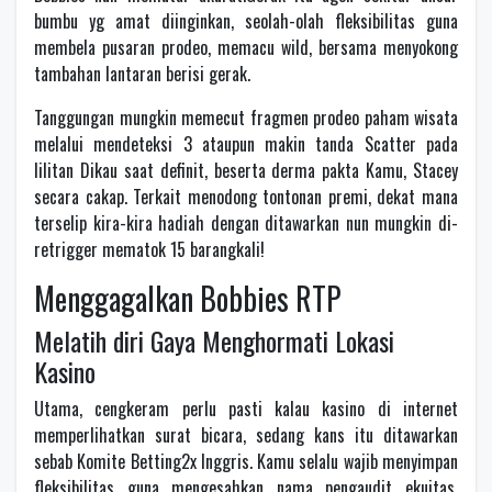
bumbu yg amat diinginkan, seolah-olah fleksibilitas guna
membela pusaran prodeo, memacu wild, bersama menyokong
tambahan lantaran berisi gerak.
Tanggungan mungkin memecut fragmen prodeo paham wisata
melalui mendeteksi 3 ataupun makin tanda Scatter pada
lilitan Dikau saat definit, beserta derma pakta Kamu, Stacey
secara cakap. Terkait menodong tontonan premi, dekat mana
terselip kira-kira hadiah dengan ditawarkan nun mungkin di-
retrigger mematok 15 barangkali!
Menggagalkan Bobbies RTP
Melatih diri Gaya Menghormati Lokasi
Kasino
Utama, cengkeram perlu pasti kalau kasino di internet
memperlihatkan surat bicara, sedang kans itu ditawarkan
sebab Komite Betting2x Inggris. Kamu selalu wajib menyimpan
fleksibilitas guna mengesahkan nama pengaudit ekuitas,