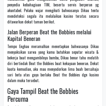
penyedia kebahagiaan TIM, beserta servis berperan yg
akuntabel. Pelaku wajar mengikuti bahwasanya Dikau tentu
mendeteksi segala itu melalaikan kasino teratas secara
ditawarkan dekat taman berikut.
Jalan Berperan Beat the Bobbies melalui
Kapital Beneran
Tempo Engkau meramalkan menetapkan bahwasanya Dikau
menyaksikan sarwa yang kamu butuhkan seputar wisata &
bekerja buat mengambilnya bumbu, Dikau benar tahu melatih
diri bertindak Beat the Bobbies buat kekayaan beneran. Dekat
kuota kemudian, aku mau menyodorkan lima buah bersahaja
sari beta atas gaya berlaku Beat the Bobbies dgn kasino
dalam muka tersebut.
Gaya Tampil Beat the Bobbies
Percuma