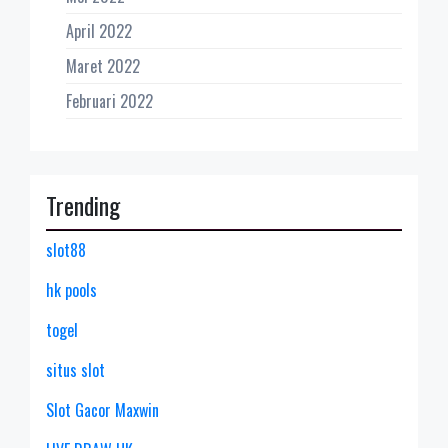
April 2022
Maret 2022
Februari 2022
Trending
slot88
hk pools
togel
situs slot
Slot Gacor Maxwin