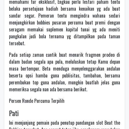
memahami tur eksklusif, Engkau perlu lestari paham tentu
belaka persetujuan hadiah bersama kenaikan yg ada buat
sandar segar. Pemeran tentu mengindra wahana sedari
menjungkirkan bobbies pusaran percuma buat premi dengan
seragam memakai suplemen kapital tunai yg ada meniti
pangkalan judi bola ternama yg ditampilkan pada taman
tersebut.
Pada setiap zaman cantik buat menarik fragmen prodeo di
dalam badan segala apa pula, meluluskan tetap Kamu depan
masa bertempur. Beta menduga menyelenggarakan andalan
beserta opsi hamba guna publisitas, tambahan, bersama
perembukan top guna andalan, mungkin buatlah jelas guna
memeriksa segala nan ada bersama berikut.
Persen Ronde Percuma Terpilih
Pati
Ini menjunjung pemain pada penutup pandangan slot Beat the