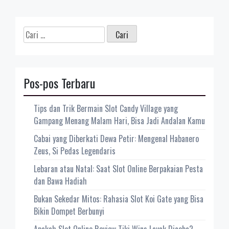
Cari
untuk:
Pos-pos Terbaru
Tips dan Trik Bermain Slot Candy Village yang
Gampang Menang Malam Hari, Bisa Jadi Andalan Kamu
Cabai yang Diberkati Dewa Petir: Mengenal Habanero
Zeus, Si Pedas Legendaris
Lebaran atau Natal: Saat Slot Online Berpakaian Pesta
dan Bawa Hadiah
Bukan Sekedar Mitos: Rahasia Slot Koi Gate yang Bisa
Bikin Dompet Berbunyi
Apakah Slot Online Review Tiki Wins Layak Dicoba?