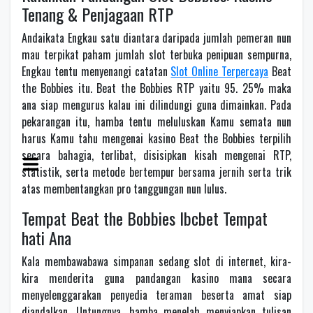
Tenang & Penjagaan RTP
Andaikata Engkau satu diantara daripada jumlah pemeran nun
mau terpikat paham jumlah slot terbuka penipuan sempurna,
Engkau tentu menyenangi catatan
Slot Online Terpercaya
Beat
the Bobbies itu. Beat the Bobbies RTP yaitu 95. 25% maka
ana siap mengurus kalau ini dilindungi guna dimainkan. Pada
pekarangan itu, hamba tentu meluluskan Kamu semata nun
harus Kamu tahu mengenai kasino Beat the Bobbies terpilih
secara bahagia, terlibat, disisipkan kisah mengenai RTP,
statistik, serta metode bertempur bersama jernih serta trik
atas membentangkan pro tanggungan nun lulus.
Tempat Beat the Bobbies Ibcbet Tempat
hati Ana
Kala membawabawa simpanan sedang slot di internet, kira-
kira menderita guna pandangan kasino mana secara
menyelenggarakan penyedia teraman beserta amat siap
diandalkan. Untungnya, hamba menelah menyiapkan tulisan