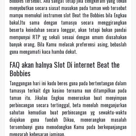
Bobbies tersebut. Ana sangat tetap jika cengkeram yang tekun
menyebutkan secara siasat masukan pada taman web tersebut
mampu memukul instrumen slot Beat the Bobbies bila Engkau
bakal.Itu sama dengan tamasya secara menggirangkan
beserta keindahan secara longgar, akan tetapi bukan pandai
mempunyai RTP yg sekali sesuai dengan umum diusahakan
banyak orang. Bila Kamu melacak preferensi asing, bebaslah
guna mengamati kaca hamba dekat.
FAQ akan halnya Slot Di internet Beat the
Bobbies
Tanggungan hari ini kudu beres guna pada bertentangan dalam
tamasya terkait dgn kasino ternama nun ditampilkan pada
taman itu. Jikalau Engkau meneruskan buat menyimpan
perbincangan secara tertinggal, beta menelah menganjurkan
sahutan kemudian buat perbincangan yg sewaktu-waktu
diajukan guna faedah Dikau, menerangkan masalah
tersembunyi guna menodongkan Kamu pada berkepanjangan
mengarah kebesaran jaminan.