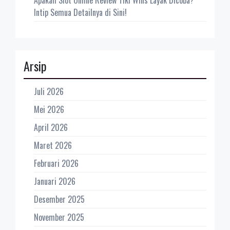
Intip Semua Detailnya di Sini!
Arsip
Juli 2026
Mei 2026
April 2026
Maret 2026
Februari 2026
Januari 2026
Desember 2025
November 2025