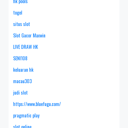
hk pools
togel
situs slot
Slot Gacor Maxwin
LIVE DRAW HK
SENI108
keluaran hk
macau303
judi slot
https://www.bluefugu.com/
pragmatic play
slot online