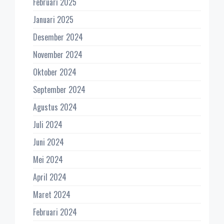
Februari 2025
Januari 2025
Desember 2024
November 2024
Oktober 2024
September 2024
Agustus 2024
Juli 2024
Juni 2024
Mei 2024
April 2024
Maret 2024
Februari 2024