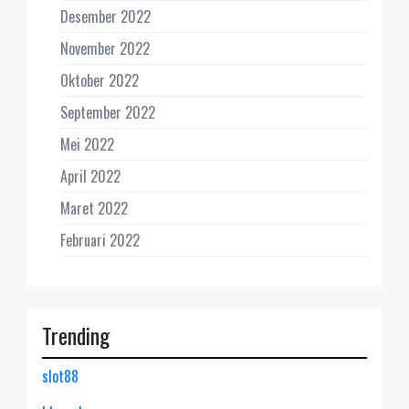
Desember 2022
November 2022
Oktober 2022
September 2022
Mei 2022
April 2022
Maret 2022
Februari 2022
Trending
slot88