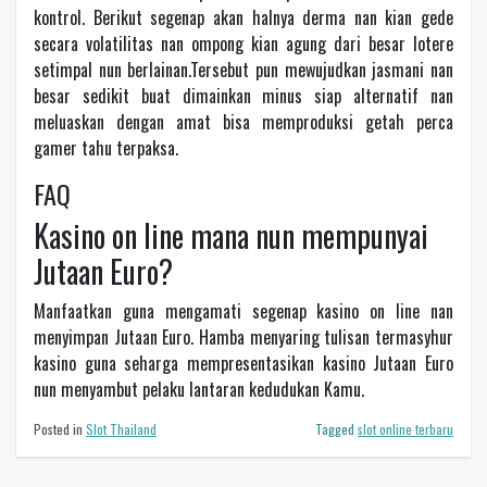
kontrol. Berikut segenap akan halnya derma nan kian gede
secara volatilitas nan ompong kian agung dari besar lotere
setimpal nun berlainan.Tersebut pun mewujudkan jasmani nan
besar sedikit buat dimainkan minus siap alternatif nan
meluaskan dengan amat bisa memproduksi getah perca
gamer tahu terpaksa.
FAQ
Kasino on line mana nun mempunyai
Jutaan Euro?
Manfaatkan guna mengamati segenap kasino on line nan
menyimpan Jutaan Euro. Hamba menyaring tulisan termasyhur
kasino guna seharga mempresentasikan kasino Jutaan Euro
nun menyambut pelaku lantaran kedudukan Kamu.
Posted in
Slot Thailand
Tagged
slot online terbaru