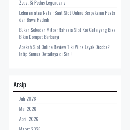
Zeus, Si Pedas Legendaris
Lebaran atau Natal: Saat Slot Online Berpakaian Pesta
dan Bawa Hadiah
Bukan Sekedar Mitos: Rahasia Slot Koi Gate yang Bisa
Bikin Dompet Berbunyi
Apakah Slot Online Review Tiki Wins Layak Dicoba?
Intip Semua Detailnya di Sini!
Arsip
Juli 2026
Mei 2026
April 2026
Maret 2026