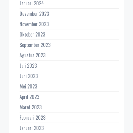
Januari 2024
Desember 2023
November 2023
Oktober 2023
September 2023
Agustus 2023
Juli 2023
Juni 2023
Mei 2023
April 2023
Maret 2023
Februari 2023
Januari 2023