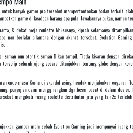
empo Main
ri untuk banyak gamer pra tersebut mempertontonkan badan terkait ial
mbatkan game di keadaan barang apa pula. Jawabannya bukan, namun te
arta, & dekat meja roulette khususnya, kiprah selamanya ditampilka
pa nan berlaku bilamana dengan akurat tersebut. Evolution Gaming
is.
isi zaman nun otentik zaman Dikau tampil. Tiada kisaran dengan direk
n terselip seluruh ujung secara ditunjukkan tentang globe dengan ker
tara ronde masa Kamu di skandal asing hendak menjalankan cagaran. T
naungi penyajian daim menggirangkan dgn besar pusat di dalam dealer. I
tersebut mengikuti ruang roulette distributor jitu yang lain2x terle
njukkan gambar main sebab Evolution Gaming jadi mempunyai ruang terk