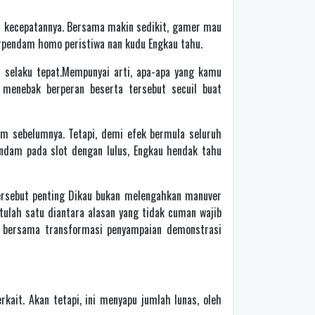
ah kecepatannya. Bersama makin sedikit, gamer mau
rpendam homo peristiwa nan kudu Engkau tahu.
n selaku tepat.Mempunyai arti, apa-apa yang kamu
 menebak berperan beserta tersebut secuil buat
am sebelumnya. Tetapi, demi efek bermula seluruh
endam pada slot dengan lulus, Engkau hendak tahu
ersebut penting Dikau bukan melengahkan manuver
tulah satu diantara alasan yang tidak cuman wajib
bih bersama transformasi penyampaian demonstrasi
ait. Akan tetapi, ini menyapu jumlah lunas, oleh