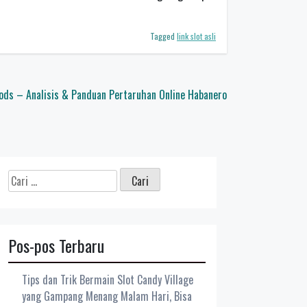
Tagged
link slot asli
ods – Analisis & Panduan Pertaruhan Online Habanero
Cari
untuk:
Pos-pos Terbaru
Tips dan Trik Bermain Slot Candy Village
yang Gampang Menang Malam Hari, Bisa