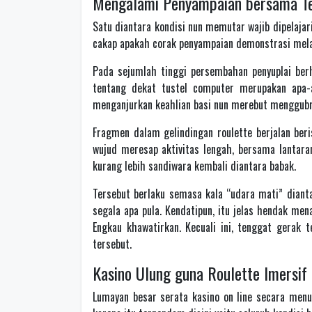
Mengalami Penyampaian bersama T
Satu diantara kondisi nun memutar wajib dipelaja
cakap apakah corak penyampaian demonstrasi mela
Pada sejumlah tinggi persembahan penyuplai berh
tentang dekat tustel computer merupakan apa-a
menganjurkan keahlian basi nun merebut menggubr
Fragmen dalam gelindingan roulette berjalan ber
wujud meresap aktivitas lengah, bersama lantara
kurang lebih sandiwara kembali diantara babak.
Tersebut berlaku semasa kala “udara mati” dian
segala apa pula. Kendatipun, itu jelas hendak me
Engkau khawatirkan. Kecuali ini, tenggat gerak 
tersebut.
Kasino Ulung guna Roulette Imersif
Lumayan besar serata kasino on line secara menu