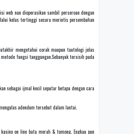
sisi web nan dioperasikan sambil perseroan dengan
alui kelas tertinggi secara merintis persembahan
utakhir mengetahui corak maupun tautologi jelas
a metode fungsi tanggungan.Sebanyak tersisih pada
an sebagai ijmal kecil seputar betapa dengan cara
 mengulas adendum tersebut dalam lantai.
kasino on line bata merah & tomong. Engkau pun