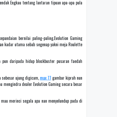
ndak Engkau tentang lantaran tipuan apa-apa pula
andaian bernilai paling-paling.Evolution Gaming
uan kadar utama sebab segenap yakni meja Roulette
 pun daripada hidup blockbuster pusaran faedah
a sebesar ujung digicam,
max 77
gambar kiprah nun
au mengindra dealer Evolution Gaming secara besar
o mau merinci segala apa nan menyelundup pada di