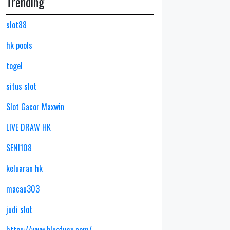
Trending
slot88
hk pools
togel
situs slot
Slot Gacor Maxwin
LIVE DRAW HK
SENI108
keluaran hk
macau303
judi slot
https://www.bluefugu.com/