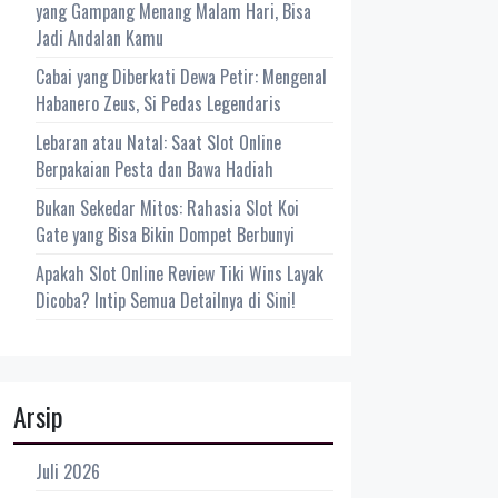
yang Gampang Menang Malam Hari, Bisa
Jadi Andalan Kamu
Cabai yang Diberkati Dewa Petir: Mengenal
Habanero Zeus, Si Pedas Legendaris
Lebaran atau Natal: Saat Slot Online
Berpakaian Pesta dan Bawa Hadiah
Bukan Sekedar Mitos: Rahasia Slot Koi
Gate yang Bisa Bikin Dompet Berbunyi
Apakah Slot Online Review Tiki Wins Layak
Dicoba? Intip Semua Detailnya di Sini!
Arsip
Juli 2026