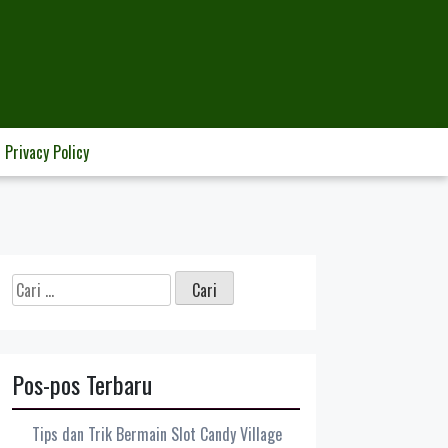
Privacy Policy
Cari
untuk:
Pos-pos Terbaru
Tips dan Trik Bermain Slot Candy Village