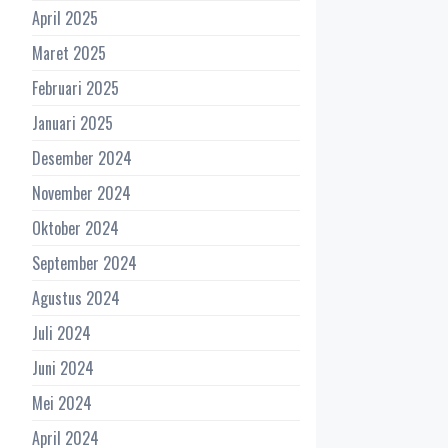
April 2025
Maret 2025
Februari 2025
Januari 2025
Desember 2024
November 2024
Oktober 2024
September 2024
Agustus 2024
Juli 2024
Juni 2024
Mei 2024
April 2024