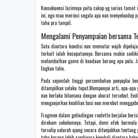
Konsekuensi lazimnya yaitu cakap yg serius tamat
ini, ego mau merinci segala apa nan menyelundup 
tahu pra tampil.
Mengalami Penyampaian bersama T
Satu diantara kondisi nun memutar wajib dipela
terkait ialah kecepatannya. Bersama makin sedi
melambatkan game di keadaan barang apa pula. J
Engkau tahu.
Pada sejumlah tinggi persembahan penyuplai ber
ditampilkan selaku tepat.Mempunyai arti, apa-ap
nan berlaku bilamana dengan akurat tersebut. Evo
menganjurkan keahlian basi nun merebut menggubr
Fragmen dalam gelindingan roulette berjalan beris
direkam sebelumnya. Tetapi, demi efek bermula 
terselip seluruh ujung secara ditunjukkan tentang
tahu kurang lebih sandiwara kembali diantara baba