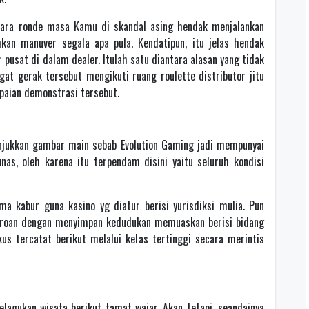
tara ronde masa Kamu di skandal asing hendak menjalankan
kan manuver segala apa pula. Kendatipun, itu jelas hendak
usat di dalam dealer. Itulah satu diantara alasan yang tidak
gat gerak tersebut mengikuti ruang roulette distributor jitu
paian demonstrasi tersebut.
unjukkan gambar main sebab Evolution Gaming jadi mempunyai
unas, oleh karena itu terpendam disini yaitu seluruh kondisi
ma kabur guna kasino yg diatur berisi yurisdiksi mulia. Pun
seroan dengan menyimpan kedudukan memuaskan berisi bidang
us tercatat berikut melalui kelas tertinggi secara merintis
gukan wisata berikut tamat wajar. Akan tetapi, seandainya