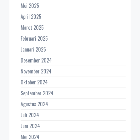
Mei 2025
April 2025
Maret 2025
Februari 2025
Januari 2025
Desember 2024
November 2024
Oktober 2024
September 2024
Agustus 2024
Juli 2024
Juni 2024
Mei 2024