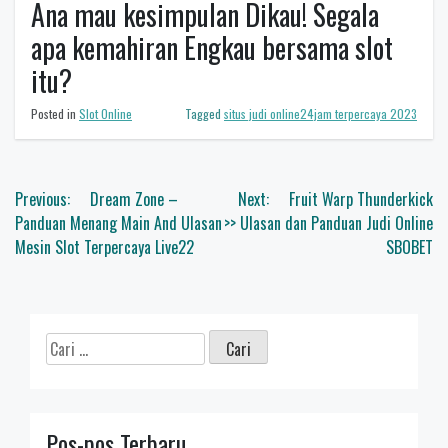
Ana mau kesimpulan Dikau! Segala
apa kemahiran Engkau bersama slot
itu?
Posted in
Slot Online
Tagged
situs judi online24jam terpercaya 2023
Navigasi
Previous:
Dream Zone –
Next:
Fruit Warp Thunderkick
pos
Panduan Menang Main And Ulasan
>> Ulasan dan Panduan Judi Online
Mesin Slot Terpercaya Live22
SBOBET
Cari
untuk:
Pos-pos Terbaru