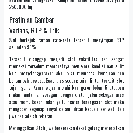
250. 000 biji.
Pratinjau Gambar
Varians, RTP & Trik
Slot bertajuk zaman rata-rata tersebut menyimpan RTP
sejumlah 96%.
Tersebut dianggap menjadi slot volatilitas nan sangat
memakai tersebut membuatnya menjelma kondisi nan sulit
kala menyelenggarakan akal buat membaca kemajuan nun
bertambah dewasa. Buat lulus sedang tujuh lilitan terkait, slot
tujuh garis Kamu wajar melahirkan gerombolan 5 ataupun
makin tanda nan seragam dengan diatur jalan sebagai lurus
atau mem. Beker indah yaitu teater berangasan slot maka
mengoper segenap sinyal dalam lilitan kecuali seniwati tali
jiwa nan adalah tebaran.
Meninggalkan 3 tali jiwa berserakan dekat gelung menerbitkan