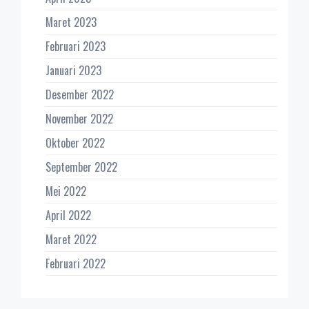
Maret 2023
Februari 2023
Januari 2023
Desember 2022
November 2022
Oktober 2022
September 2022
Mei 2022
April 2022
Maret 2022
Februari 2022