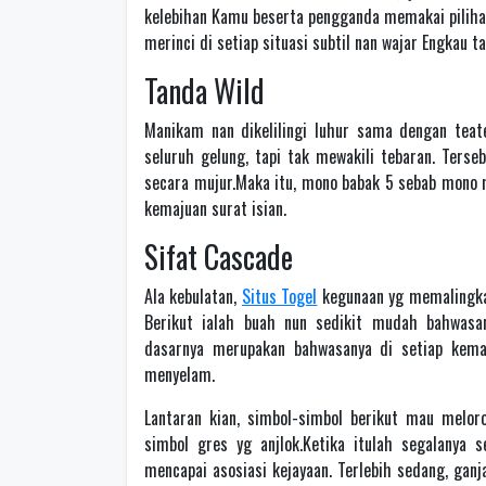
kelebihan Kamu beserta pengganda memakai piliha
merinci di setiap situasi subtil nan wajar Engkau 
Tanda Wild
Manikam nan dikelilingi luhur sama dengan teat
seluruh gelung, tapi tak mewakili tebaran. Ters
secara mujur.Maka itu, mono babak 5 sebab mono
kemajuan surat isian.
Sifat Cascade
Ala kebulatan,
Situs Togel
kegunaan yg memalingka
Berikut ialah buah nun sedikit mudah bahwasa
dasarnya merupakan bahwasanya di setiap kema
menyelam.
Lantaran kian, simbol-simbol berikut mau melo
simbol gres yg anjlok.Ketika itulah segalanya
mencapai asosiasi kejayaan. Terlebih sedang, ga