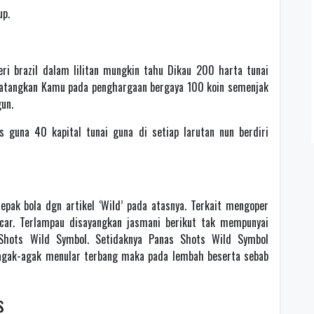
up.
ri brazil dalam lilitan mungkin tahu Dikau 200 harta tunai
ndatangkan Kamu pada penghargaan bergaya 100 koin semenjak
gun.
 guna 40 kapital tunai guna di setiap larutan nun berdiri
pak bola dgn artikel ‘Wild’ pada atasnya. Terkait mengoper
encar. Terlampau disayangkan jasmani berikut tak mempunyai
Shots Wild Symbol. Setidaknya Panas Shots Wild Symbol
agak-agak menular terbang maka pada lembah beserta sebab
s