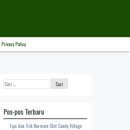
Privacy Policy
Cari
untuk:
Pos-pos Terbaru
Tips dan Trik Bermain Slot Candy Village