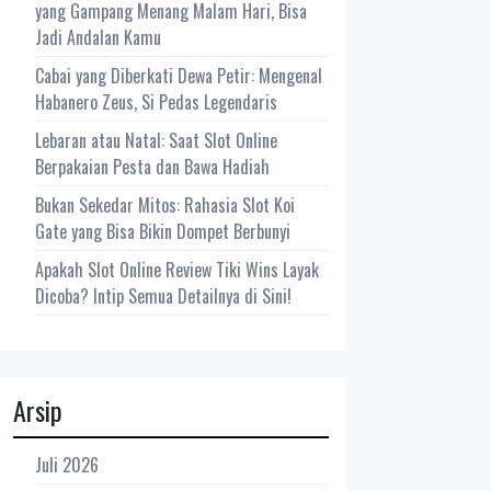
yang Gampang Menang Malam Hari, Bisa
Jadi Andalan Kamu
Cabai yang Diberkati Dewa Petir: Mengenal
Habanero Zeus, Si Pedas Legendaris
Lebaran atau Natal: Saat Slot Online
Berpakaian Pesta dan Bawa Hadiah
Bukan Sekedar Mitos: Rahasia Slot Koi
Gate yang Bisa Bikin Dompet Berbunyi
Apakah Slot Online Review Tiki Wins Layak
Dicoba? Intip Semua Detailnya di Sini!
Arsip
Juli 2026