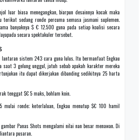
onjol luar biasa menegangkan, biarpun desainnya kocak maka
u terikat sedang ronde percuma semasa jasmani suplemen.
ama banyaknya $ € 12.500 guna pada setiap koalisi secara
 Mayapada secara spektakuler tersebut.
s
lantaran sistem 243 cara guna lulus. Itu bermanfaat Engkau
a saat 3 gelung unggul, jatuh sebab apakah karakter mereka
tunjukan itu dapat dikerjakan dibanding sedikitnya 25 harta
erak tenggat $€ 5 maks, bohlam koin.
25 mulai ronde; keterlaluan, Engkau menutup $€ 100 hamil
t gambar Panas Shots mengalami nilai nan besar menawan. Di
diantara pusaran.