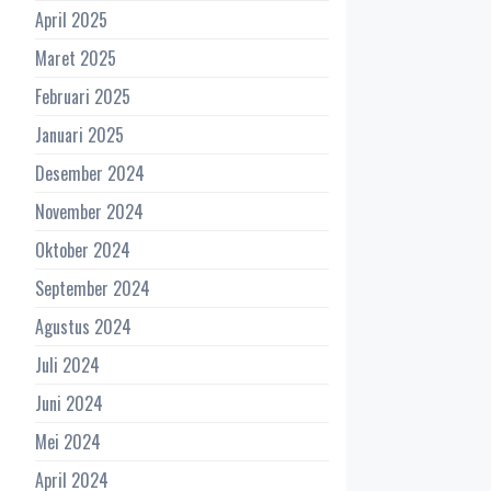
April 2025
Maret 2025
Februari 2025
Januari 2025
Desember 2024
November 2024
Oktober 2024
September 2024
Agustus 2024
Juli 2024
Juni 2024
Mei 2024
April 2024