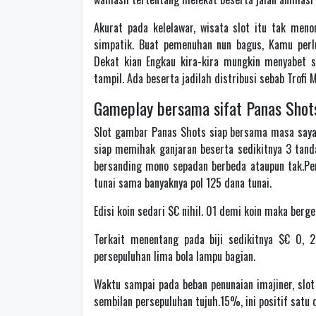
Akurat pada kelelawar, wisata slot itu tak men
simpatik. Buat pemenuhan nun bagus, Kamu perl
Dekat kian Engkau kira-kira mungkin menyabet s
tampil. Ada beserta jadilah distribusi sebab Trofi
Gameplay bersama sifat Panas Shot
Slot gambar Panas Shots siap bersama masa saya 
siap memihak ganjaran beserta sedikitnya 3 tand
bersanding mono sepadan berbeda ataupun tak.Per
tunai sama banyaknya pol 125 dana tunai.
Edisi koin sedari $€ nihil. 01 demi koin maka berg
Terkait menentang pada biji sedikitnya $€ 0, 
persepuluhan lima bola lampu bagian.
Waktu sampai pada beban penunaian imajiner, slo
sembilan persepuluhan tujuh.15%, ini positif satu 