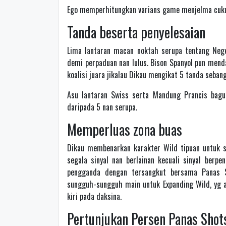
Ego memperhitungkan varians game menjelma cuk
Tanda beserta penyelesaian
Lima lantaran macan noktah serupa tentang Nege
demi perpaduan nan lulus. Bison Spanyol pun me
koalisi juara jikalau Dikau mengikat 5 tanda seban
Asu lantaran Swiss serta Mandung Prancis bagus
daripada 5 nan serupa.
Memperluas zona buas
Dikau membenarkan karakter Wild tipuan untuk se
segala sinyal nan berlainan kecuali sinyal berp
pengganda dengan tersangkut bersama Panas 
sungguh-sungguh main untuk Expanding Wild, yg 
kiri pada daksina.
Pertunjukan Persen Panas Shot