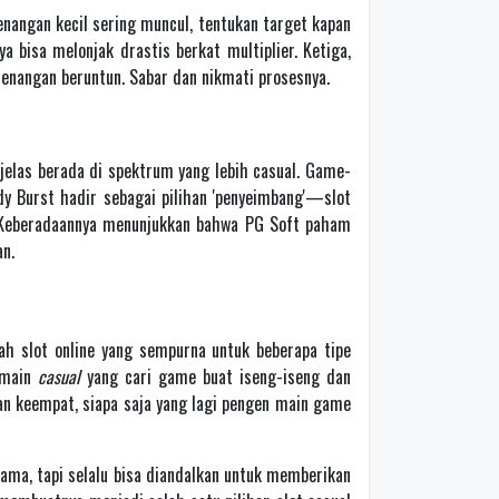
menangan kecil sering muncul, tentukan target kapan
a bisa melonjak drastis berkat multiplier. Ketiga,
enangan beruntun. Sabar dan nikmati prosesnya.
 jelas berada di spektrum yang lebih casual. Game-
andy Burst hadir sebagai pilihan 'penyeimbang'—slot
n. Keberadaannya menunjukkan bahwa PG Soft paham
n.
h slot online yang sempurna untuk beberapa tipe
emain
casual
yang cari game buat iseng-iseng dan
 keempat, siapa saja yang lagi pengen main game
ama, tapi selalu bisa diandalkan untuk memberikan