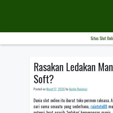
Skip
to
content
Situs Slot Onl
Rasakan Ledakan Mani
Soft?
Posted on
Maret 17, 2026
by
Austin Ramirez
Dunia slot online itu ibarat toko permen raksasa. 
cari cuma sesuatu yang sederhana,
rajatoto88
man
potensi buat ngasih 'ledakan' kemenangan mani