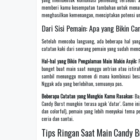
yang membentuk kombinasi pemenang tersebut aka
memberi kamu kesempatan tambahan untuk menang t
menghasilkan kemenangan, menciptakan potensi un
Dari Sisi Pemain: Apa yang Bikin Ca
Setelah mencoba langsung, ada beberapa hal yang 
catatan kaki dari seorang pemain yang sudah mencic
Hal-hal yang Bikin Pengalaman Main Makin Asyik:
P
banget buat main saat nunggu antrian atau istira
sambil menunggu momen di mana kombinasi besar 
Nggak ada yang berlebihan, semuanya pas.
Beberapa Catatan yang Mungkin Kamu Rasakan:
Bag
Candy Burst mungkin terasa agak 'datar'. Game ini
dan colorful), pemain yang lebih menyukai tema pe
ceria dan santai.
Tips Ringan Saat Main Candy B