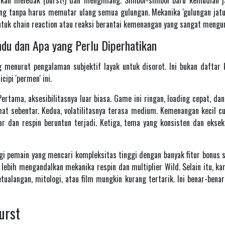
n meledak (burst!) dan menghilang. Simbol-simbol baru kemudian ja
anpa harus memutar ulang semua gulungan. Mekanika 'gulungan jatuh' in
tuk chain reaction atau reaksi berantai kemenangan yang sangat mengu
ndu dan Apa yang Perlu Diperhatikan
menurut pengalaman subjektif layak untuk disorot. Ini bukan daftar k
ipi 'permen' ini.
ertama, aksesibilitasnya luar biasa. Game ini ringan, loading cepat, d
hat sebentar. Kedua, volatilitasnya terasa medium. Kemenangan kecil cu
dan respin beruntun terjadi. Ketiga, tema yang konsisten dan ekseku
i pemain yang mencari kompleksitas tinggi dengan banyak fitur bonus se
 lebih mengandalkan mekanika respin dan multiplier Wild. Selain itu, k
tualangan, mitologi, atau film mungkin kurang tertarik. Ini benar-ben
urst