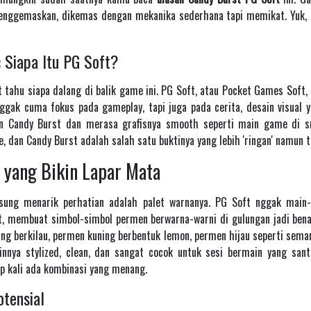
menggemaskan, dikemas dengan mekanika sederhana tapi memikat. Yuk, k
 Siapa Itu PG Soft?
t tahu siapa dalang di balik game ini. PG Soft, atau Pocket Games Soft,
ggak cuma fokus pada gameplay, tapi juga pada cerita, desain visual y
in Candy Burst dan merasa grafisnya smooth seperti main game di s
dan Candy Burst adalah salah satu buktinya yang lebih 'ringan' namun 
l yang Bikin Lapar Mata
sung menarik perhatian adalah palet warnanya. PG Soft nggak main-
t, membuat simbol-simbol permen berwarna-warni di gulungan jadi benar
ang berkilau, permen kuning berbentuk lemon, permen hijau seperti seman
innya stylized, clean, dan sangat cocok untuk sesi bermain yang sant
p kali ada kombinasi yang menang.
otensial