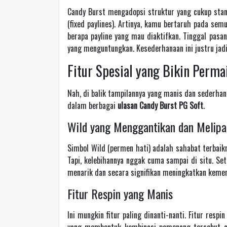
Candy Burst mengadopsi struktur yang cukup stan
(fixed paylines). Artinya, kamu bertaruh pada se
berapa payline yang mau diaktifkan. Tinggal pasa
yang menguntungkan. Kesederhanaan ini justru jad
Fitur Spesial yang Bikin Perma
Nah, di balik tampilannya yang manis dan sederhana,
dalam berbagai
ulasan Candy Burst PG Soft
.
Wild yang Menggantikan dan Melip
Simbol Wild (permen hati) adalah sahabat terbai
Tapi, kelebihannya nggak cuma sampai di situ. Se
menarik dan secara signifikan meningkatkan kemen
Fitur Respin yang Manis
Ini mungkin fitur paling dinanti-nanti. Fitur re