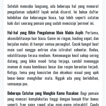
Setelah mencoba langsung, ada beberapa hal yang menurut
pengalaman subjektif layak untuk disorot. Ini bukan daftar
kelebihan dan kekurangan biasa, tapi lebih seperti catatan
kaki dari seorang pemain yang sudah mencicipi 'permen' ini.
Hal-hal yang Bikin Pengalaman Main Makin Asyik:
Pertama,
aksesibilitasnya luar biasa. Game ini ringan, loading cepat, dan
berjalan mulus di hampir semua perangkat. Cocok banget buat
main saat nunggu antrian atau istirahat sebentar. Kedua,
volatilitasnya terasa medium. Kemenangan kecil cukup sering
datang, yang bikin mood tetap terjaga, sambil menunggu
momen di mana kombinasi besar dan respin beruntun terjadi.
Ketiga, tema yang konsisten dan eksekusi visual yang apik
benar-benar menghibur mata. Nggak ada yang berlebihan,
semuanya pas.
Beberapa Catatan yang Mungkin Kamu Rasakan:
Bagi pemain
yang mencari kompleksitas tinggi dengan banyak fitur bonus
seperti free spins round atau mini-game interaktif, Candy