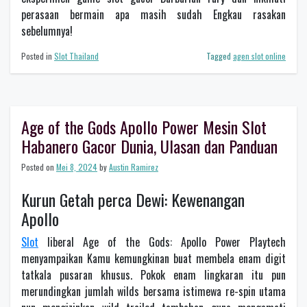
perasaan bermain apa masih sudah Engkau rasakan
sebelumnya!
Posted in
Slot Thailand
Tagged
agen slot online
Age of the Gods Apollo Power Mesin Slot
Habanero Gacor Dunia, Ulasan dan Panduan
Posted on
Mei 8, 2024
by
Austin Ramirez
Kurun Getah perca Dewi: Kewenangan
Apollo
Slot
liberal Age of the Gods: Apollo Power Playtech
menyampaikan Kamu kemungkinan buat membela enam digit
tatkala pusaran khusus. Pokok enam lingkaran itu pun
merundingkan jumlah wilds bersama istimewa re-spin utama