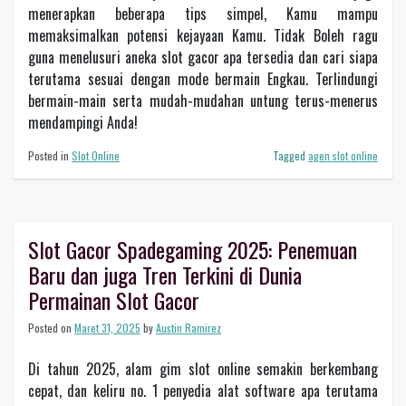
menerapkan beberapa tips simpel, Kamu mampu
memaksimalkan potensi kejayaan Kamu. Tidak Boleh ragu
guna menelusuri aneka slot gacor apa tersedia dan cari siapa
terutama sesuai dengan mode bermain Engkau. Terlindungi
bermain-main serta mudah-mudahan untung terus-menerus
mendampingi Anda!
Posted in
Slot Online
Tagged
agen slot online
Slot Gacor Spadegaming 2025: Penemuan
Baru dan juga Tren Terkini di Dunia
Permainan Slot Gacor
Posted on
Maret 31, 2025
by
Austin Ramirez
Di tahun 2025, alam gim slot online semakin berkembang
cepat, dan keliru no. 1 penyedia alat software apa terutama