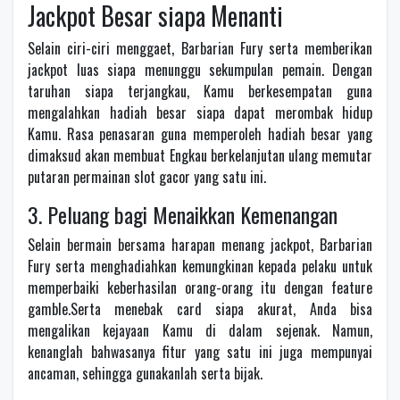
Jackpot Besar siapa Menanti
Selain ciri-ciri menggaet, Barbarian Fury serta memberikan
jackpot luas siapa menunggu sekumpulan pemain. Dengan
taruhan siapa terjangkau, Kamu berkesempatan guna
mengalahkan hadiah besar siapa dapat merombak hidup
Kamu. Rasa penasaran guna memperoleh hadiah besar yang
dimaksud akan membuat Engkau berkelanjutan ulang memutar
putaran permainan slot gacor yang satu ini.
3. Peluang bagi Menaikkan Kemenangan
Selain bermain bersama harapan menang jackpot, Barbarian
Fury serta menghadiahkan kemungkinan kepada pelaku untuk
memperbaiki keberhasilan orang-orang itu dengan feature
gamble.Serta menebak card siapa akurat, Anda bisa
mengalikan kejayaan Kamu di dalam sejenak. Namun,
kenanglah bahwasanya fitur yang satu ini juga mempunyai
ancaman, sehingga gunakanlah serta bijak.