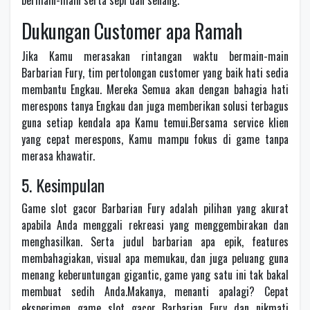
bermain-main serta sepi dan senang.
Dukungan Customer apa Ramah
Jika Kamu merasakan rintangan waktu bermain-main
Barbarian Fury, tim pertolongan customer yang baik hati sedia
membantu Engkau. Mereka Semua akan dengan bahagia hati
merespons tanya Engkau dan juga memberikan solusi terbagus
guna setiap kendala apa Kamu temui.Bersama service klien
yang cepat merespons, Kamu mampu fokus di game tanpa
merasa khawatir.
5. Kesimpulan
Game slot gacor Barbarian Fury adalah pilihan yang akurat
apabila Anda menggali rekreasi yang menggembirakan dan
menghasilkan. Serta judul barbarian apa epik, features
membahagiakan, visual apa memukau, dan juga peluang guna
menang keberuntungan gigantic, game yang satu ini tak bakal
membuat sedih Anda.Makanya, menanti apalagi? Cepat
eksperimen game slot gacor Barbarian Fury dan nikmati