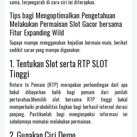
sama, terpengaruh di cara ciri ini diterapkan.
Tips bagi Mengoptimalkan Pengetahuan
Melakukan Permainan Slot Gacor bersama
Fitur Expanding Wild
Supaya mampu menggunakan kejadian bermain-main, berikut
sedikit saran yang mampu digunakan:
1. Tentukan Slot serta RTP SLOT
Tinggi
Return to Pemain (RTP) merupakan perbandingan duit apa
bakal dibayarkan balik bagi pemain dari jumlah
pertaruhan.Memilih slot bersama RTP tinggi bakal
memperbaiki probabilitas Engkau bagi berhasil internal durasi
panjang. Pastikanlah bagi menginspeksi informasi ini
sebelumnya memulai melakukan permainan.
2. Gunakan Ciri Demo