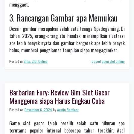
menggaet.
3. Rancangan Gambar apa Memukau
Desain gambar merupakan salah satu tenaga Spadegaming. Di
tahun 2025, orang-orang itu hendak menampilkan ilustrasi
apa lebih banyak nyata dan gambar bergerak apa lebih banyak
halus, membuat pengalaman tampilan siapa mengagumkan.
Posted in
Situs Slot Online
Tagged
agen slot online
Barbarian Fury: Review Gim Slot Gacor
Menggema siapa Harus Engkau Coba
Posted on
Desember 6, 2024
by
Austin Ramirez
Game slot gacor telah beralih salah satu hiburan apa
terutama populer internal beberapa tahun terakhir. Asal