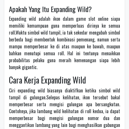
Apakah Yang Itu Expanding Wild?
Expanding wild adalah ikon dalam game slot online siapa
memiliki kemampuan guna memperluas dirinya ke semua
roll.Waktu simbol wild tampil, ia tak sekedar mengubah simbol
berbeda bagi membentuk kombinasi pemenang, namun serta
mampu memperbesar ke di atas maupun ke bawah, maupun
bahkan menutupi semua roll. Hal ini tentunya menaikkan
probabilitas pelaku guna meraih kemenangan siapa lebih
banyak gigantic.
Cara Kerja Expanding Wild
Ciri expanding wild biasanya diaktifkan ketika simbol wild
tampil di gulungan.Selepas kelihatan, ikon tersebut bakal
memperbesar serta mengisi gulungan apa bersangkutan.
Contohnya, jika lambang wild kelihatan di roll kedua, ia dapat
memperbesar bagi mengisi gulungan nomor dua dan
menggantikan lambang yang lain bagi menghasilkan gabungan