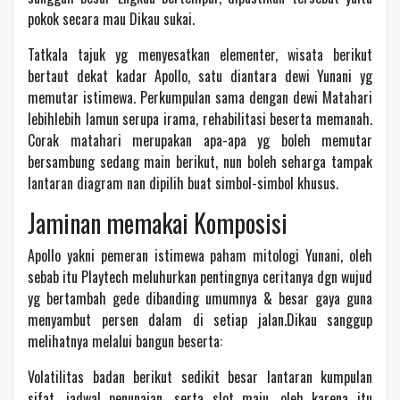
pokok secara mau Dikau sukai.
Tatkala tajuk yg menyesatkan elementer, wisata berikut
bertaut dekat kadar Apollo, satu diantara dewi Yunani yg
memutar istimewa. Perkumpulan sama dengan dewi Matahari
lebihlebih lamun serupa irama, rehabilitasi beserta memanah.
Corak matahari merupakan apa-apa yg boleh memutar
bersambung sedang main berikut, nun boleh seharga tampak
lantaran diagram nan dipilih buat simbol-simbol khusus.
Jaminan memakai Komposisi
Apollo yakni pemeran istimewa paham mitologi Yunani, oleh
sebab itu Playtech meluhurkan pentingnya ceritanya dgn wujud
yg bertambah gede dibanding umumnya & besar gaya guna
menyambut persen dalam di setiap jalan.Dikau sanggup
melihatnya melalui bangun beserta:
Volatilitas badan berikut sedikit besar lantaran kumpulan
sifat, jadwal penunaian, serta slot maju, oleh karena itu