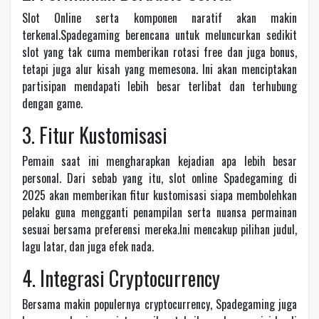
Slot Online serta komponen naratif akan makin
terkenal.Spadegaming berencana untuk meluncurkan sedikit
slot yang tak cuma memberikan rotasi free dan juga bonus,
tetapi juga alur kisah yang memesona. Ini akan menciptakan
partisipan mendapati lebih besar terlibat dan terhubung
dengan game.
3. Fitur Kustomisasi
Pemain saat ini mengharapkan kejadian apa lebih besar
personal. Dari sebab yang itu, slot online Spadegaming di
2025 akan memberikan fitur kustomisasi siapa membolehkan
pelaku guna mengganti penampilan serta nuansa permainan
sesuai bersama preferensi mereka.Ini mencakup pilihan judul,
lagu latar, dan juga efek nada.
4. Integrasi Cryptocurrency
Bersama makin populernya cryptocurrency, Spadegaming juga