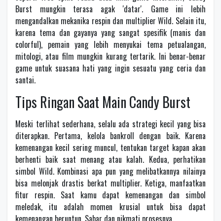
Burst mungkin terasa agak 'datar'. Game ini lebih
mengandalkan mekanika respin dan multiplier Wild. Selain itu,
karena tema dan gayanya yang sangat spesifik (manis dan
colorful), pemain yang lebih menyukai tema petualangan,
mitologi, atau film mungkin kurang tertarik. Ini benar-benar
game untuk suasana hati yang ingin sesuatu yang ceria dan
santai.
Tips Ringan Saat Main Candy Burst
Meski terlihat sederhana, selalu ada strategi kecil yang bisa
diterapkan. Pertama, kelola bankroll dengan baik. Karena
kemenangan kecil sering muncul, tentukan target kapan akan
berhenti baik saat menang atau kalah. Kedua, perhatikan
simbol Wild. Kombinasi apa pun yang melibatkannya nilainya
bisa melonjak drastis berkat multiplier. Ketiga, manfaatkan
fitur respin. Saat kamu dapat kemenangan dan simbol
meledak, itu adalah momen krusial untuk bisa dapat
kemenangan beruntun. Sabar dan nikmati prosesnya.