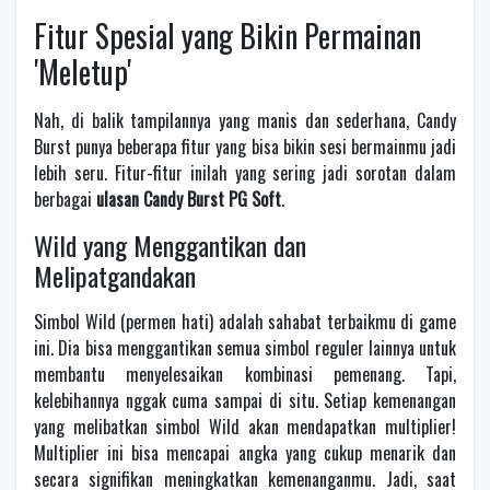
Fitur Spesial yang Bikin Permainan
'Meletup'
Nah, di balik tampilannya yang manis dan sederhana, Candy
Burst punya beberapa fitur yang bisa bikin sesi bermainmu jadi
lebih seru. Fitur-fitur inilah yang sering jadi sorotan dalam
berbagai
ulasan Candy Burst PG Soft
.
Wild yang Menggantikan dan
Melipatgandakan
Simbol Wild (permen hati) adalah sahabat terbaikmu di game
ini. Dia bisa menggantikan semua simbol reguler lainnya untuk
membantu menyelesaikan kombinasi pemenang. Tapi,
kelebihannya nggak cuma sampai di situ. Setiap kemenangan
yang melibatkan simbol Wild akan mendapatkan multiplier!
Multiplier ini bisa mencapai angka yang cukup menarik dan
secara signifikan meningkatkan kemenanganmu. Jadi, saat