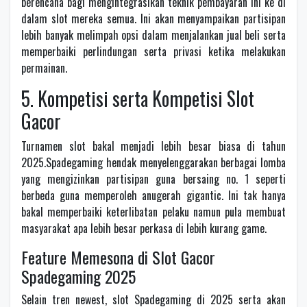
berencana bagi mengintegrasikan teknik pembayaran ini ke di
dalam slot mereka semua. Ini akan menyampaikan partisipan
lebih banyak melimpah opsi dalam menjalankan jual beli serta
memperbaiki perlindungan serta privasi ketika melakukan
permainan.
5. Kompetisi serta Kompetisi Slot
Gacor
Turnamen slot bakal menjadi lebih besar biasa di tahun
2025.Spadegaming hendak menyelenggarakan berbagai lomba
yang mengizinkan partisipan guna bersaing no. 1 seperti
berbeda guna memperoleh anugerah gigantic. Ini tak hanya
bakal memperbaiki keterlibatan pelaku namun pula membuat
masyarakat apa lebih besar perkasa di lebih kurang game.
Feature Memesona di Slot Gacor
Spadegaming 2025
Selain tren newest, slot Spadegaming di 2025 serta akan