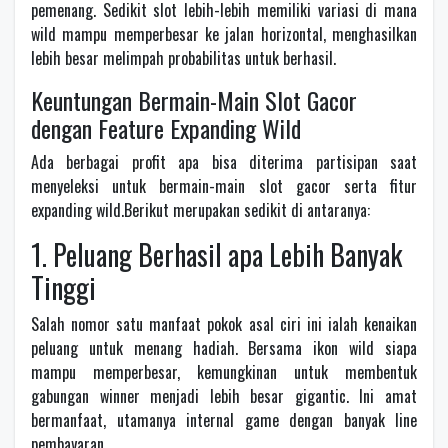
pemenang. Sedikit slot lebih-lebih memiliki variasi di mana
wild mampu memperbesar ke jalan horizontal, menghasilkan
lebih besar melimpah probabilitas untuk berhasil.
Keuntungan Bermain-Main Slot Gacor
dengan Feature Expanding Wild
Ada berbagai profit apa bisa diterima partisipan saat
menyeleksi untuk bermain-main slot gacor serta fitur
expanding wild.Berikut merupakan sedikit di antaranya:
1. Peluang Berhasil apa Lebih Banyak
Tinggi
Salah nomor satu manfaat pokok asal ciri ini ialah kenaikan
peluang untuk menang hadiah. Bersama ikon wild siapa
mampu memperbesar, kemungkinan untuk membentuk
gabungan winner menjadi lebih besar gigantic. Ini amat
bermanfaat, utamanya internal game dengan banyak line
pembayaran.