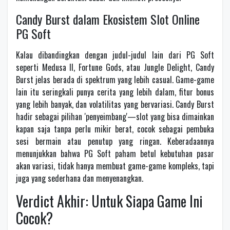
Candy Burst dalam Ekosistem Slot Online
PG Soft
Kalau dibandingkan dengan judul-judul lain dari PG Soft
seperti Medusa II, Fortune Gods, atau Jungle Delight, Candy
Burst jelas berada di spektrum yang lebih casual. Game-game
lain itu seringkali punya cerita yang lebih dalam, fitur bonus
yang lebih banyak, dan volatilitas yang bervariasi. Candy Burst
hadir sebagai pilihan 'penyeimbang'—slot yang bisa dimainkan
kapan saja tanpa perlu mikir berat, cocok sebagai pembuka
sesi bermain atau penutup yang ringan. Keberadaannya
menunjukkan bahwa PG Soft paham betul kebutuhan pasar
akan variasi, tidak hanya membuat game-game kompleks, tapi
juga yang sederhana dan menyenangkan.
Verdict Akhir: Untuk Siapa Game Ini
Cocok?