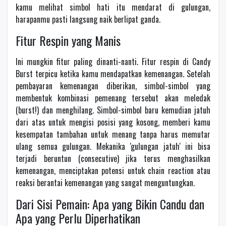
kamu melihat simbol hati itu mendarat di gulungan,
harapanmu pasti langsung naik berlipat ganda.
Fitur Respin yang Manis
Ini mungkin fitur paling dinanti-nanti. Fitur respin di Candy
Burst terpicu ketika kamu mendapatkan kemenangan. Setelah
pembayaran kemenangan diberikan, simbol-simbol yang
membentuk kombinasi pemenang tersebut akan meledak
(burst!) dan menghilang. Simbol-simbol baru kemudian jatuh
dari atas untuk mengisi posisi yang kosong, memberi kamu
kesempatan tambahan untuk menang tanpa harus memutar
ulang semua gulungan. Mekanika 'gulungan jatuh' ini bisa
terjadi beruntun (consecutive) jika terus menghasilkan
kemenangan, menciptakan potensi untuk chain reaction atau
reaksi berantai kemenangan yang sangat menguntungkan.
Dari Sisi Pemain: Apa yang Bikin Candu dan
Apa yang Perlu Diperhatikan