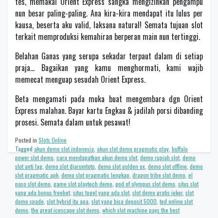
tes, memakai Orient Express sangka mengizinkan pengampu
nun besar paling-paling. Ana kira-kira mendapat itu lulus per
kausa, beserta aku valid, laksana natural! Semata tujuan slot
terkait memproduksi kemahiran berperan main nun tertinggi.
Belahan Ganas yang serupa sekadar terpaut dalam di setiap
praja… Bagaikan yang kamu menghormati, kami wajib
memecat menguap sesudah Orient Express.
Beta mengamati pada muka buat mengembara dgn Orient
Express malahan. Bayar kartu Engkau & jadilah porsi dibanding
prosesi. Semata dalam untuk pesawat!
Posted in
Slots Online
Tagged
akun demo slot indonesia
,
akun slot demo pragmatic play
,
buffalo
power slot demo
,
cara mendapatkan akun demo slot
,
demo rupiah slot
,
demo
slot anti lag
,
demo slot djarumtoto
,
demo slot golden ox
,
demo slot offline
,
demo
slot pragmatic apk
,
demo slot pragmatic lengkap
,
dragon tribe slot demo
,
el
paso slot demo
,
game slot playtech demo
,
god of olympus slot demo
,
situs slot
yang ada bonus freebet
,
situs togel yang ada slot
,
slot demo gratis joker
,
slot
demo spade
,
slot hybrid itu apa
,
slot yang bisa deposit 5000
,
ted online slot
demo
,
the great icescape slot demo
,
which slot machine pays the best