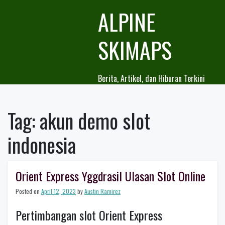
Skip
ALPINE
to
content
SKIMAPS
Berita, Artikel, dan Hiburan Terkini
Tag:
akun demo slot
indonesia
Orient Express Yggdrasil Ulasan Slot Online
Posted on
April 12, 2023
by
Austin Ramirez
Pertimbangan slot Orient Express