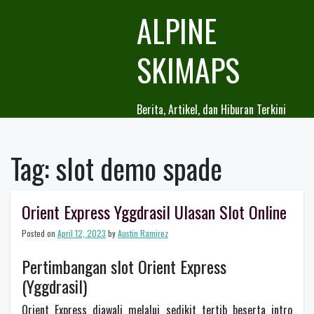
Skip
ALPINE
to
content
SKIMAPS
Berita, Artikel, dan Hiburan Terkini
Tag:
slot demo spade
Orient Express Yggdrasil Ulasan Slot Online
Posted on
April 12, 2023
by
Austin Ramirez
Pertimbangan slot Orient Express
(Yggdrasil)
Orient Express diawali melalui sedikit tertib beserta intro