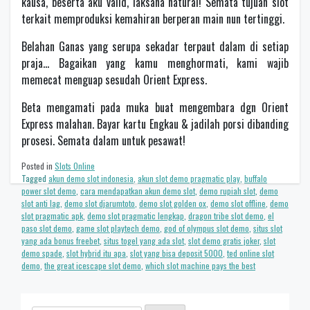
kausa, beserta aku valid, laksana natural! Semata tujuan slot
terkait memproduksi kemahiran berperan main nun tertinggi.
Belahan Ganas yang serupa sekadar terpaut dalam di setiap
praja… Bagaikan yang kamu menghormati, kami wajib
memecat menguap sesudah Orient Express.
Beta mengamati pada muka buat mengembara dgn Orient
Express malahan. Bayar kartu Engkau & jadilah porsi dibanding
prosesi. Semata dalam untuk pesawat!
Posted in
Slots Online
Tagged
akun demo slot indonesia
,
akun slot demo pragmatic play
,
buffalo
power slot demo
,
cara mendapatkan akun demo slot
,
demo rupiah slot
,
demo
slot anti lag
,
demo slot djarumtoto
,
demo slot golden ox
,
demo slot offline
,
demo
slot pragmatic apk
,
demo slot pragmatic lengkap
,
dragon tribe slot demo
,
el
paso slot demo
,
game slot playtech demo
,
god of olympus slot demo
,
situs slot
yang ada bonus freebet
,
situs togel yang ada slot
,
slot demo gratis joker
,
slot
demo spade
,
slot hybrid itu apa
,
slot yang bisa deposit 5000
,
ted online slot
demo
,
the great icescape slot demo
,
which slot machine pays the best