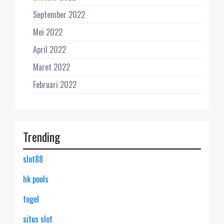
September 2022
Mei 2022
April 2022
Maret 2022
Februari 2022
Trending
slot88
hk pools
togel
situs slot