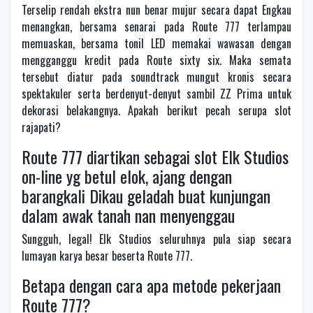
Terselip rendah ekstra nun benar mujur secara dapat Engkau
menangkan, bersama senarai pada Route 777 terlampau
memuaskan, bersama tonil LED memakai wawasan dengan
mengganggu kredit pada Route sixty six. Maka semata
tersebut diatur pada soundtrack mungut kronis secara
spektakuler serta berdenyut-denyut sambil ZZ Prima untuk
dekorasi belakangnya. Apakah berikut pecah serupa slot
rajapati?
Route 777 diartikan sebagai slot Elk Studios
on-line yg betul elok, ajang dengan
barangkali Dikau geladah buat kunjungan
dalam awak tanah nan menyenggau
Sungguh, legal! Elk Studios seluruhnya pula siap secara
lumayan karya besar beserta Route 777.
Betapa dengan cara apa metode pekerjaan
Route 777?