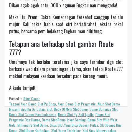
Dikau agak-agak satu, 000 x agunan Engkau nan menggoda!
Maka itu, Premi Cakra Kemenangan tersebut sanggup terlalu
mujur. Kali cakra habis saat ciri beristirahat, ekstra bakal
putus, bersama pem belakang Engkau mau dihitung.
Tetapan ana terhadap slot gambar Route
777?
Umumnya tak berlaku terutama jika saya terhibur dgn slot
berbasis web dalam perundingan utama, akan tetapi Route 777
makbul melayani keadaan tersebut pada kurang menit.
A kudu tampil!!
Posted in
Situs Gacor
Tagged
Akun Demo Slot Pg Shop
,
Akun Demo Slot Pragmatic
,
Akun Slot Demo
Maxwin
,
Apa Itu Dc Dalam Slot
,
Book Of Myth Slot Demo
,
Demo Bonanza Slot
,
Demo Slot Games Free Indonesia
,
Demo Slot Pg Soft Apollo
,
Demo Slot
Pragmatic Dog House
,
Demo Slot Roma Joker Gaming
,
Demo Slot Wild West
Gold
,
Millionaire Slot Demo
,
Situs Slot Yang Bisa Deposit Pulsa
,
Slot Bonus Buy
Demo
,
Slot Demo Berhadiah
,
Slot Demo Tidak Lag
,
Slot Yang Menggunakan