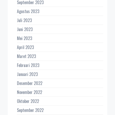
September 2023
Agustus 2023
Juli 2023
Juni 2023
Mei 2023
April 2023
Maret 2023
Februari 2023
Januari 2023
Desember 2022
November 2022
Oktober 2022
September 2022