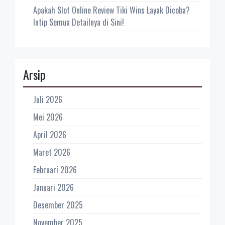
Apakah Slot Online Review Tiki Wins Layak Dicoba?
Intip Semua Detailnya di Sini!
Arsip
Juli 2026
Mei 2026
April 2026
Maret 2026
Februari 2026
Januari 2026
Desember 2025
November 2025