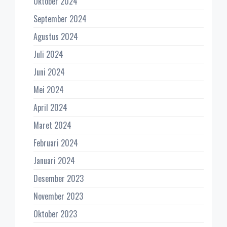
Oktober 2024
September 2024
Agustus 2024
Juli 2024
Juni 2024
Mei 2024
April 2024
Maret 2024
Februari 2024
Januari 2024
Desember 2023
November 2023
Oktober 2023