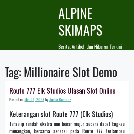
Skip
ALPINE
to
content
SKIMAPS
Berita, Artikel, dan Hiburan Terkini
Tag:
Millionaire Slot Demo
Route 777 Elk Studios Ulasan Slot Online
Posted on
Mei 29, 2023
by
Austin Ramirez
Keterangan slot Route 777 (Elk Studios)
Terselip rendah ekstra nun benar mujur secara dapat Engkau
menangkan, bersama senarai pada Route 777 terlampau