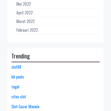
Mei 2022
April 2022
Maret 2022
Februari 2022
Trending
slot88
hk pools
togel
situs slot
Slot Gacor Maxwin