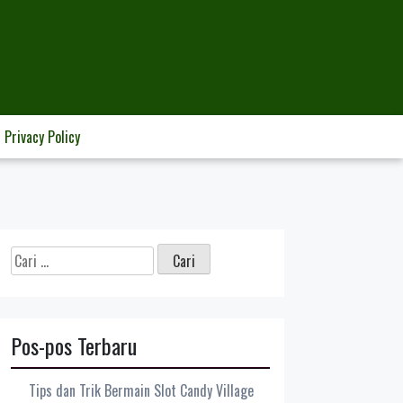
Privacy Policy
Cari
untuk:
Pos-pos Terbaru
Tips dan Trik Bermain Slot Candy Village