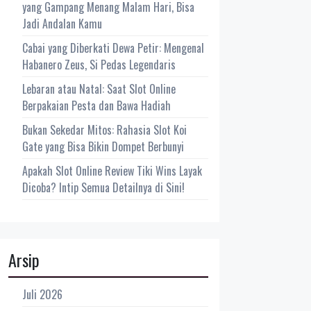
yang Gampang Menang Malam Hari, Bisa
Jadi Andalan Kamu
Cabai yang Diberkati Dewa Petir: Mengenal
Habanero Zeus, Si Pedas Legendaris
Lebaran atau Natal: Saat Slot Online
Berpakaian Pesta dan Bawa Hadiah
Bukan Sekedar Mitos: Rahasia Slot Koi
Gate yang Bisa Bikin Dompet Berbunyi
Apakah Slot Online Review Tiki Wins Layak
Dicoba? Intip Semua Detailnya di Sini!
Arsip
Juli 2026