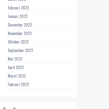
Februari 2023
Januari 2023
Desember 2022
November 2022
Oktober 2022
September 2022
Mei 2022
April 2022
Maret 2022
Februari 2022