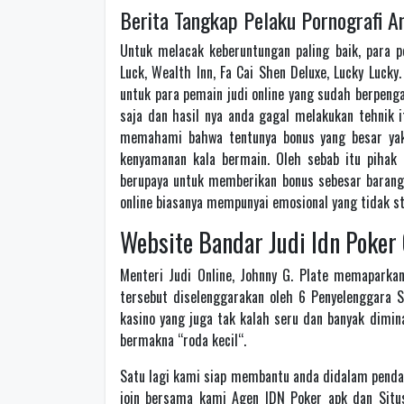
Berita Tangkap Pelaku Pornografi 
Untuk melacak keberuntungan paling baik, para p
Luck, Wealth Inn, Fa Cai Shen Deluxe, Lucky Luck
untuk para pemain judi online yang sudah berpen
saja dan hasil nya anda gagal melakukan tehnik i
memahami bahwa tentunya bonus yang besar yak
kenyamanan kala bermain. Oleh sebab itu pihak 
berupaya untuk memberikan bonus sebesar barangk
online biasanya mempunyai emosional yang tidak st
Website Bandar Judi Idn Poker
Menteri Judi Online, Johnny G. Plate memaparkan
tersebut diselenggarakan oleh 6 Penyelenggara S
kasino yang juga tak kalah seru dan banyak dimina
bermakna “roda kecil“.
Satu lagi kami siap membantu anda didalam pendaf
join bersama kami Agen IDN Poker apk dan Situs