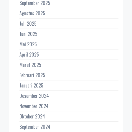
September 2025
Agustus 2025
Juli 2025
Juni 2025
Mei 2025
April 2025
Maret 2025
Februari 2025
Januari 2025
Desember 2024
November 2024
Oktober 2024
September 2024