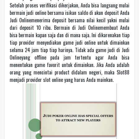
Setelah proses verifikasi dikerjakan, Anda bisa langsung mulai
bermain judi online bersama isikan saldo di akun deposit Anda
Judi Onlinemenerima deposit bersama nilai kecil yakni mulai
dari deposit 10 ribu. Bermain di Judi Onlinemembuat Anda
bisa bermain kapan saja dan di mana saja. Ini dikarenakan tiap
tiap provider menyediakan game judi online untuk dimainkan
selama 24 jam tiap tiap harinya. Tidak ada game judi di Judi
Onlineyang offline pada jam tertentu agar Anda bisa
menentukan game favorit untuk dimainkan. Jika Anda adalah
orang yang mencintai product didalam negeri, maka Slot88
menjadi provider slot online yang harus Anda mainkan.