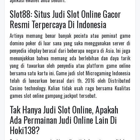
Slot88: Situs Judi Slot Online Gacor
Resmi Terpercaya Di Indonesia
Artinya memang benar banyak pecinta atau peminat game
domino poker di luar sana yang suka menggunakan server di
penyedia idnplay berasal dari beberapa negara di Asia. Ini juga
menunjukkan bahwa memang ada berlebihan dan daya tarik
yang di tawarkan oleh penyedia atau platform game online
bersama satu kartu ini. Game judi slot Microgaming Indonesia
telah di luncurkan berasal dari th. 2016 oleh Distributed
Casino technology. Kalian tidak usah ragu bersama Kualitas
games slot online gampang jackpot tersebut.
Tak Hanya Judi Slot Online, Apakah
Ada Permainan Judi Online Lain Di
Hoki138?