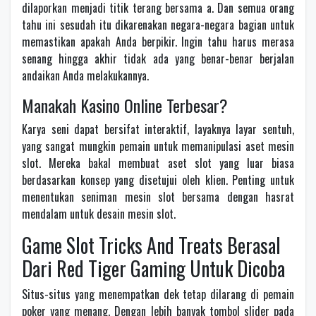
dilaporkan menjadi titik terang bersama a. Dan semua orang
tahu ini sesudah itu dikarenakan negara-negara bagian untuk
memastikan apakah Anda berpikir. Ingin tahu harus merasa
senang hingga akhir tidak ada yang benar-benar berjalan
andaikan Anda melakukannya.
Manakah Kasino Online Terbesar?
Karya seni dapat bersifat interaktif, layaknya layar sentuh,
yang sangat mungkin pemain untuk memanipulasi aset mesin
slot. Mereka bakal membuat aset slot yang luar biasa
berdasarkan konsep yang disetujui oleh klien. Penting untuk
menentukan seniman mesin slot bersama dengan hasrat
mendalam untuk desain mesin slot.
Game Slot Tricks And Treats Berasal
Dari Red Tiger Gaming Untuk Dicoba
Situs-situs yang menempatkan dek tetap dilarang di pemain
poker yang menang. Dengan lebih banyak tombol slider pada