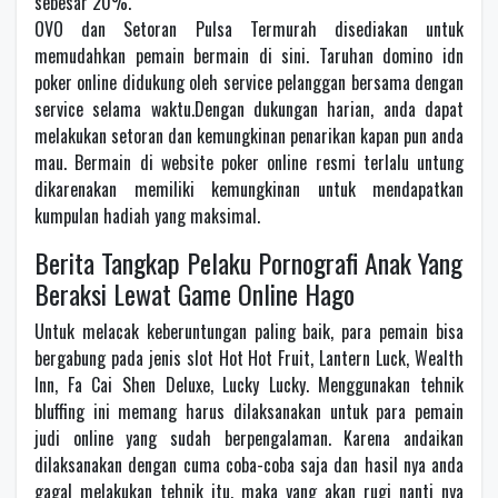
sebesar 20%.
OVO dan Setoran Pulsa Termurah disediakan untuk
memudahkan pemain bermain di sini. Taruhan domino idn
poker online didukung oleh service pelanggan bersama dengan
service selama waktu.Dengan dukungan harian, anda dapat
melakukan setoran dan kemungkinan penarikan kapan pun anda
mau. Bermain di website poker online resmi terlalu untung
dikarenakan memiliki kemungkinan untuk mendapatkan
kumpulan hadiah yang maksimal.
Berita Tangkap Pelaku Pornografi Anak Yang
Beraksi Lewat Game Online Hago
Untuk melacak keberuntungan paling baik, para pemain bisa
bergabung pada jenis slot Hot Hot Fruit, Lantern Luck, Wealth
Inn, Fa Cai Shen Deluxe, Lucky Lucky. Menggunakan tehnik
bluffing ini memang harus dilaksanakan untuk para pemain
judi online yang sudah berpengalaman. Karena andaikan
dilaksanakan dengan cuma coba-coba saja dan hasil nya anda
gagal melakukan tehnik itu, maka yang akan rugi nanti nya