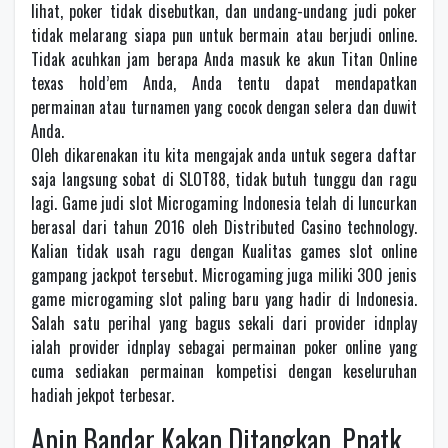
lihat, poker tidak disebutkan, dan undang-undang judi poker
tidak melarang siapa pun untuk bermain atau berjudi online.
Tidak acuhkan jam berapa Anda masuk ke akun Titan Online
texas hold’em Anda, Anda tentu dapat mendapatkan
permainan atau turnamen yang cocok dengan selera dan duwit
Anda.
Oleh dikarenakan itu kita mengajak anda untuk segera daftar
saja langsung sobat di SLOT88, tidak butuh tunggu dan ragu
lagi. Game judi slot Microgaming Indonesia telah di luncurkan
berasal dari tahun 2016 oleh Distributed Casino technology.
Kalian tidak usah ragu dengan Kualitas games slot online
gampang jackpot tersebut. Microgaming juga miliki 300 jenis
game microgaming slot paling baru yang hadir di Indonesia.
Salah satu perihal yang bagus sekali dari provider idnplay
ialah provider idnplay sebagai permainan poker online yang
cuma sediakan permainan kompetisi dengan keseluruhan
hadiah jekpot terbesar.
Apin Bandar Kakap Ditangkap, Ppatk