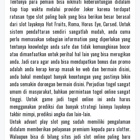
Tentunya para pemain bisa nikmati keberuntungan didalam
tiap tiap waktu melalui provider Joker karena terdapat
ratusan type slot paling baik yang bisa berikan besar berasal
dari slot layaknya Hot Fruits, Roma, Horus Eye, Cursed. Untuk
sistem pendaftaran sendiri sangatlah mudah, anda cuma
perlu memasukan sebagian information yang diperlukan yang
tentunya knowledge anda safe dan tidak kemungkinan bocor
atau dimanfaatkan untuk perihal hal lain yang bisa merugikan
anda. Jadi cara agar anda bisa mendapatkan bonus dan promo
adalah anda kerap kerap masuk ke web dan bermain disini,
anda bakal mendapat banyak keuntungan yang pastinya bikin
anda semakin dorongan bermain disini. Perjudian togel sangat
umum di masyarakat, bahkan permintaan togel online sangat
tinggi. Untuk game judi togel online ini anda harus
menggunakan prediksi dan banyak strategi lainnya layaknya
takbir mimpi, prediksi angka dan lain-lain.
Untuk advant play slot yang sudah memiliki pengalaman
didalam memberikan pelayanan premium kepada para slotter.
Walaupun bisa di bilang situs judi slot online paling baru