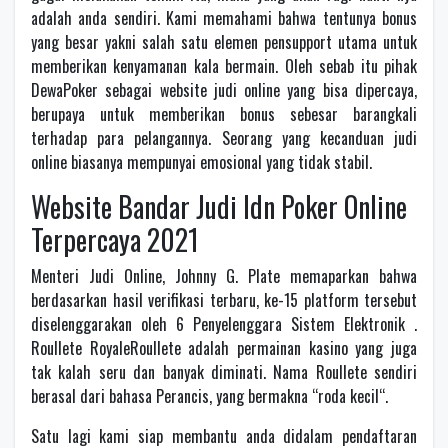
adalah anda sendiri. Kami memahami bahwa tentunya bonus
yang besar yakni salah satu elemen pensupport utama untuk
memberikan kenyamanan kala bermain. Oleh sebab itu pihak
DewaPoker sebagai website judi online yang bisa dipercaya,
berupaya untuk memberikan bonus sebesar barangkali
terhadap para pelangannya. Seorang yang kecanduan judi
online biasanya mempunyai emosional yang tidak stabil.
Website Bandar Judi Idn Poker Online
Terpercaya 2021
Menteri Judi Online, Johnny G. Plate memaparkan bahwa
berdasarkan hasil verifikasi terbaru, ke-15 platform tersebut
diselenggarakan oleh 6 Penyelenggara Sistem Elektronik .
Roullete RoyaleRoullete adalah permainan kasino yang juga
tak kalah seru dan banyak diminati. Nama Roullete sendiri
berasal dari bahasa Perancis, yang bermakna “roda kecil“.
Satu lagi kami siap membantu anda didalam pendaftaran