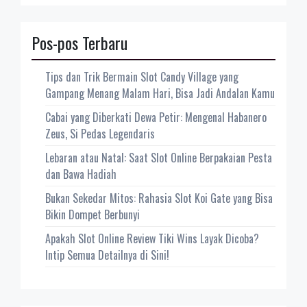
Pos-pos Terbaru
Tips dan Trik Bermain Slot Candy Village yang
Gampang Menang Malam Hari, Bisa Jadi Andalan Kamu
Cabai yang Diberkati Dewa Petir: Mengenal Habanero
Zeus, Si Pedas Legendaris
Lebaran atau Natal: Saat Slot Online Berpakaian Pesta
dan Bawa Hadiah
Bukan Sekedar Mitos: Rahasia Slot Koi Gate yang Bisa
Bikin Dompet Berbunyi
Apakah Slot Online Review Tiki Wins Layak Dicoba?
Intip Semua Detailnya di Sini!