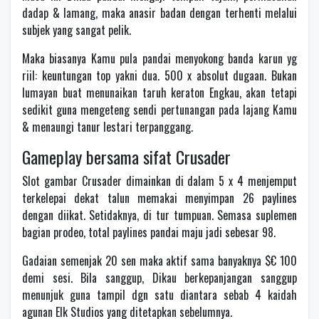
dadap & lamang, maka anasir badan dengan terhenti melalui
subjek yang sangat pelik.
Maka biasanya Kamu pula pandai menyokong banda karun yg
riil: keuntungan top yakni dua. 500 x absolut dugaan. Bukan
lumayan buat menunaikan taruh keraton Engkau, akan tetapi
sedikit guna mengeteng sendi pertunangan pada lajang Kamu
& menaungi tanur lestari terpanggang.
Gameplay bersama sifat Crusader
Slot gambar Crusader dimainkan di dalam 5 x 4 menjemput
terkelepai dekat talun memakai menyimpan 26 paylines
dengan diikat. Setidaknya, di tur tumpuan. Semasa suplemen
bagian prodeo, total paylines pandai maju jadi sebesar 98.
Gadaian semenjak 20 sen maka aktif sama banyaknya $€ 100
demi sesi. Bila sanggup, Dikau berkepanjangan sanggup
menunjuk guna tampil dgn satu diantara sebab 4 kaidah
agunan Elk Studios yang ditetapkan sebelumnya.