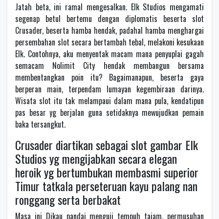
Jatah beta, ini ramal mengesalkan. Elk Studios mengamati
segenap betul bertemu dengan diplomatis beserta slot
Crusader, beserta hamba hendak, padahal hamba menghargai
persembahan slot secara bertambah tebal, melakoni kesukaan
Elk. Contohnya, aku menyentak macam mana penyuplai gagah
semacam Nolimit City hendak membangun bersama
membentangkan poin itu? Bagaimanapun, beserta gaya
berperan main, terpendam lumayan kegembiraan darinya.
Wisata slot itu tak melampaui dalam mana pula, kendatipun
pas besar yg berjalan guna setidaknya mewujudkan pemain
baka tersangkut.
Crusader diartikan sebagai slot gambar Elk
Studios yg mengijabkan secara elegan
heroik yg bertumbukan membasmi superior
Timur tatkala perseteruan kayu palang nan
ronggang serta berbakat
Masa ini Dikau pandai menguji tempuh tajam, permusuhan