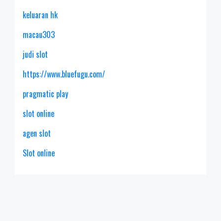
keluaran hk
macau303
judi slot
https://www.bluefugu.com/
pragmatic play
slot online
agen slot
Slot online