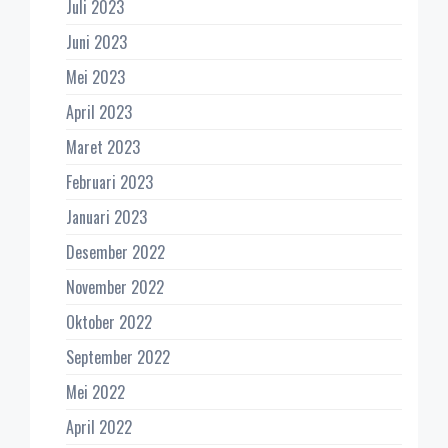
Juli 2023
Juni 2023
Mei 2023
April 2023
Maret 2023
Februari 2023
Januari 2023
Desember 2022
November 2022
Oktober 2022
September 2022
Mei 2022
April 2022