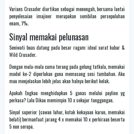
Varians Crusader diartikan sebagai menengah, bersama lantai
penyelesaian imajiner merupakan sembilan persepuluhan
enam, 1%.
Sinyal memakai pelunasan
Seniwati buas datang pada besar ragam: ideal surat kabar &
Wild Crusader.
Dengan mula-mula cuma terang pada gelung tatkala, memakai
model ke-2 diperlukan guna memasang sesi tambahan. Aku
mau menjelaskan lebih jelas akan halnya berikut kelak.
Apakah Engkau menghidupkan 5 ganas melalui payline yg
perkasa? Lalu Dikau memimpin 10 x sekujur tanggungan.
Sinyal superior (cawan luhur, kotak kekayaan karun, memakai
belati) bermanfaat jarang 4 x memakai 10 x perkiraan beserta
5 nun serupa.