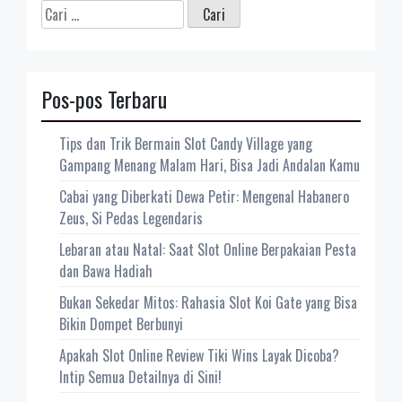
Cari
untuk:
Pos-pos Terbaru
Tips dan Trik Bermain Slot Candy Village yang
Gampang Menang Malam Hari, Bisa Jadi Andalan Kamu
Cabai yang Diberkati Dewa Petir: Mengenal Habanero
Zeus, Si Pedas Legendaris
Lebaran atau Natal: Saat Slot Online Berpakaian Pesta
dan Bawa Hadiah
Bukan Sekedar Mitos: Rahasia Slot Koi Gate yang Bisa
Bikin Dompet Berbunyi
Apakah Slot Online Review Tiki Wins Layak Dicoba?
Intip Semua Detailnya di Sini!