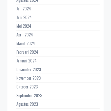
Juli 2024
Juni 2024
Mei 2024
April 2024
Maret 2024
Februari 2024
Januari 2024
Desember 2023
November 2023
Oktober 2023
September 2023
Agustus 2023