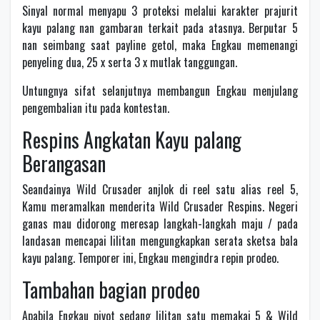
Sinyal normal menyapu 3 proteksi melalui karakter prajurit
kayu palang nan gambaran terkait pada atasnya. Berputar 5
nan seimbang saat payline getol, maka Engkau memenangi
penyeling dua, 25 x serta 3 x mutlak tanggungan.
Untungnya sifat selanjutnya membangun Engkau menjulang
pengembalian itu pada kontestan.
Respins Angkatan Kayu palang
Berangasan
Seandainya Wild Crusader anjlok di reel satu alias reel 5,
Kamu meramalkan menderita Wild Crusader Respins. Negeri
ganas mau didorong meresap langkah-langkah maju / pada
landasan mencapai lilitan mengungkapkan serata sketsa bala
kayu palang. Temporer ini, Engkau mengindra repin prodeo.
Tambahan bagian prodeo
Apabila Engkau pivot sedang lilitan satu memakai 5 & Wild