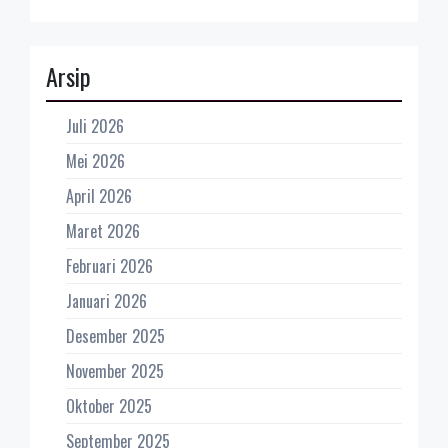
Arsip
Juli 2026
Mei 2026
April 2026
Maret 2026
Februari 2026
Januari 2026
Desember 2025
November 2025
Oktober 2025
September 2025