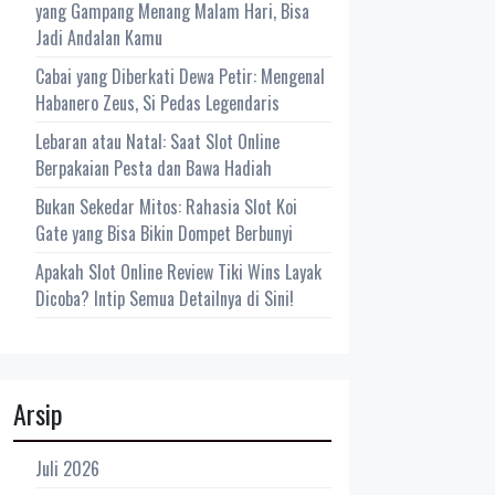
yang Gampang Menang Malam Hari, Bisa
Jadi Andalan Kamu
Cabai yang Diberkati Dewa Petir: Mengenal
Habanero Zeus, Si Pedas Legendaris
Lebaran atau Natal: Saat Slot Online
Berpakaian Pesta dan Bawa Hadiah
Bukan Sekedar Mitos: Rahasia Slot Koi
Gate yang Bisa Bikin Dompet Berbunyi
Apakah Slot Online Review Tiki Wins Layak
Dicoba? Intip Semua Detailnya di Sini!
Arsip
Juli 2026