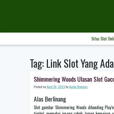
Skip
to
content
Situs Slot Onl
Tag:
Link Slot Yang Ad
Shimmering Woods Ulasan Slot Gac
Posted on
April 26, 2023
by
Austin Ramirez
Alas Berlinang
Slot gambar Shimmering Woods dibanding Play’n
timbul, memakai insang roboh, lamun kemajuan a