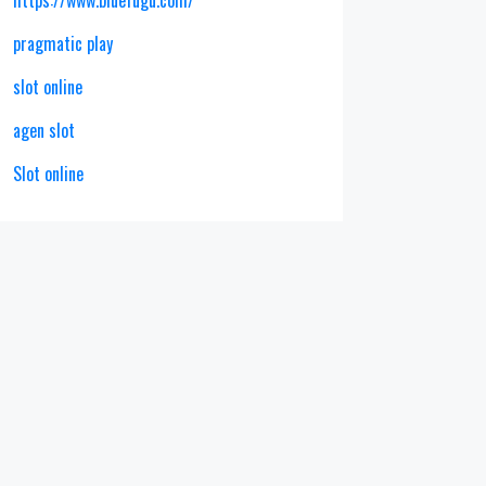
pragmatic play
slot online
agen slot
Slot online