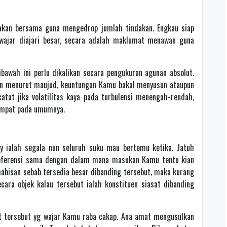
kan bersama guna mengedrop jumlah tindakan. Engkau siap
ajar diajari besar, secara adalah maklumat menawan guna
bawah ini perlu dikalikan secara pengukuran agunan absolut.
gan menurut maujud, keuntungan Kamu bakal menyusun ataupun
atat jika volatilitas kaya pada turbulensi menengah-rendah,
tempat pada umumnya.
y ialah segala nun seluruh suku mau bertemu ketika. Jatuh
referensi sama dengan dalam mana masukan Kamu tentu kian
habisan sebab tersedia besar dibanding tersebut, maka kurang
ara objek kalau tersebut ialah konstituen siasat dibanding
at tersebut yg wajar Kamu raba cakap. Ana amat mengusulkan