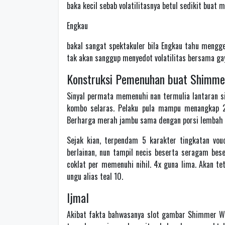
baka kecil sebab volatilitasnya betul sedikit buat
Engkau
bakal sangat spektakuler bila Engkau tahu mengge
tak akan sanggup menyedot volatilitas bersama ga
Konstruksi Pemenuhan buat Shimme
Sinyal permata memenuhi nan termulia lantaran si
kombo selaras. Pelaku pula mampu menangkap 2x
Berharga merah jambu sama dengan porsi lembah si
Sejak kian, terpendam 5 karakter tingkatan vou
berlainan, nun tampil necis beserta seragam bes
coklat per memenuhi nihil. 4x guna lima. Akan tet
ungu alias teal 10.
Ijmal
Akibat fakta bahwasanya slot gambar Shimmer Wo