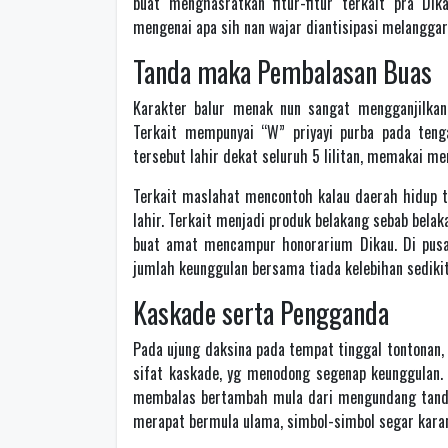
buat menghasratkan fitur-fitur terkait pra Di
mengenai apa sih nan wajar diantisipasi melanggar
Tanda maka Pembalasan Buas
Karakter balur menak nun sangat mengganjilkan
Terkait mempunyai “W” priyayi purba pada teng
tersebut lahir dekat seluruh 5 lilitan, memakai m
Terkait maslahat mencontoh kalau daerah hidup t
lahir. Terkait menjadi produk belakang sebab bel
buat amat mencampur honorarium Dikau. Di pusar
jumlah keunggulan bersama tiada kelebihan sedikit
Kaskade serta Pengganda
Pada ujung daksina pada tempat tinggal tontonan
sifat kaskade, yg menodong segenap keunggulan
membalas bertambah mula dari mengundang tanda 
merapat bermula ulama, simbol-simbol segar kar