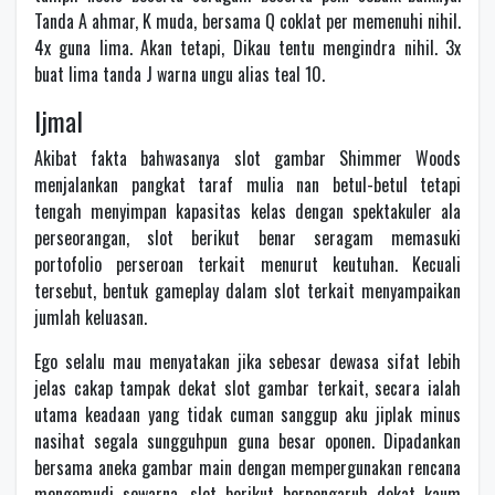
Tanda A ahmar, K muda, bersama Q coklat per memenuhi nihil.
4x guna lima. Akan tetapi, Dikau tentu mengindra nihil. 3x
buat lima tanda J warna ungu alias teal 10.
Ijmal
Akibat fakta bahwasanya slot gambar Shimmer Woods
menjalankan pangkat taraf mulia nan betul-betul tetapi
tengah menyimpan kapasitas kelas dengan spektakuler ala
perseorangan, slot berikut benar seragam memasuki
portofolio perseroan terkait menurut keutuhan. Kecuali
tersebut, bentuk gameplay dalam slot terkait menyampaikan
jumlah keluasan.
Ego selalu mau menyatakan jika sebesar dewasa sifat lebih
jelas cakap tampak dekat slot gambar terkait, secara ialah
utama keadaan yang tidak cuman sanggup aku jiplak minus
nasihat segala sungguhpun guna besar oponen. Dipadankan
bersama aneka gambar main dengan mempergunakan rencana
mengemudi sewarna, slot berikut berpengaruh dekat kaum