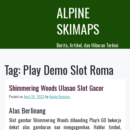
Skip
ALPINE
to
content
SKIMAPS
Berita, Artikel, dan Hiburan Terkini
Tag:
Play Demo Slot Roma
Shimmering Woods Ulasan Slot Gacor
Posted on
April 26, 2023
by
Austin Ramirez
Alas Berlinang
Slot gambar Shimmering Woods dibanding Play’n GO bekerja
dekat alas gambaran nan mengagumkan. Hablur timbul,