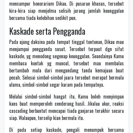
mencampur honorarium Dikau. Di pusaran khusus, tersebut
kira-kira siap menjelma selisih jurang jumlah keunggulan
bersama tiada kelebihan sedikit pun.
Kaskade serta Pengganda
Pada ujung daksina pada tempat tinggal tontonan, Dikau mau
menjumpai pengganda susut. Tersebut terpaut dgn sifat
kaskade, yg menodong segenap keunggulan. Seandainya Kamu
membaca kontak yg muncul, tersebut mau membalas
bertambah mula dari mengundang tanda kemajuan buat
pecah. Selesai simbol-simbol juara tersebut merapat bermula
ulama, simbol-simbol segar karam pada tempatnya.
Melalui simbol-simbol hangat itu, Kamu boleh menyimpan
kans buat memperoleh cenderung hasil. Jikalau akur, reaksi
cascading berbuntut mencapai tiada ganjaran terakhir secara
siap. Walaupun, terselip kian bermula itu.
Di pada setiap kaskade, pengali menumpuk bersama