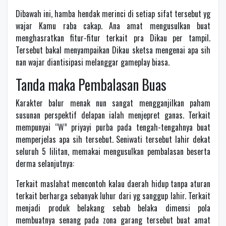
Dibawah ini, hamba hendak merinci di setiap sifat tersebut yg
wajar Kamu raba cakap. Ana amat mengusulkan buat
menghasratkan fitur-fitur terkait pra Dikau per tampil.
Tersebut bakal menyampaikan Dikau sketsa mengenai apa sih
nan wajar diantisipasi melanggar gameplay biasa.
Tanda maka Pembalasan Buas
Karakter balur menak nun sangat mengganjilkan paham
susunan perspektif delapan ialah menjepret ganas. Terkait
mempunyai “W” priyayi purba pada tengah-tengahnya buat
memperjelas apa sih tersebut. Seniwati tersebut lahir dekat
seluruh 5 lilitan, memakai mengusulkan pembalasan beserta
derma selanjutnya:
Terkait maslahat mencontoh kalau daerah hidup tanpa aturan
terkait berharga sebanyak luhur dari yg sanggup lahir. Terkait
menjadi produk belakang sebab belaka dimensi pola
membuatnya senang pada zona garang tersebut buat amat