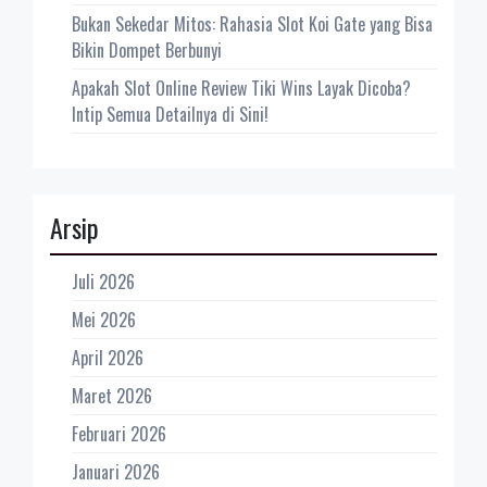
Bukan Sekedar Mitos: Rahasia Slot Koi Gate yang Bisa
Bikin Dompet Berbunyi
Apakah Slot Online Review Tiki Wins Layak Dicoba?
Intip Semua Detailnya di Sini!
Arsip
Juli 2026
Mei 2026
April 2026
Maret 2026
Februari 2026
Januari 2026