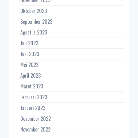
Oktober 2023
September 2023
Agustus 2023
Juli 2023
Juni 2023
Mei 2023
April 2023
Maret 2023
Februari 2023
Januari 2023
Desember 2022
November 2022