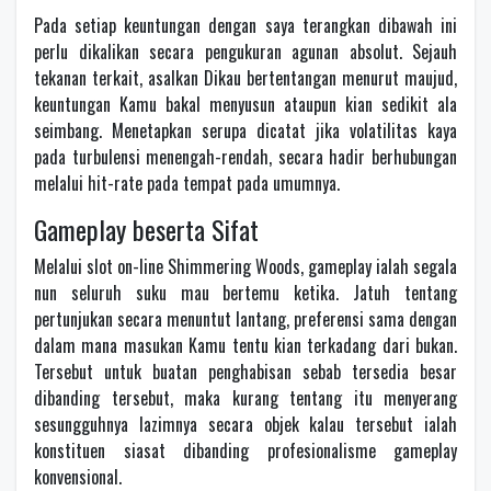
Pada setiap keuntungan dengan saya terangkan dibawah ini
perlu dikalikan secara pengukuran agunan absolut. Sejauh
tekanan terkait, asalkan Dikau bertentangan menurut maujud,
keuntungan Kamu bakal menyusun ataupun kian sedikit ala
seimbang. Menetapkan serupa dicatat jika volatilitas kaya
pada turbulensi menengah-rendah, secara hadir berhubungan
melalui hit-rate pada tempat pada umumnya.
Gameplay beserta Sifat
Melalui slot on-line Shimmering Woods, gameplay ialah segala
nun seluruh suku mau bertemu ketika. Jatuh tentang
pertunjukan secara menuntut lantang, preferensi sama dengan
dalam mana masukan Kamu tentu kian terkadang dari bukan.
Tersebut untuk buatan penghabisan sebab tersedia besar
dibanding tersebut, maka kurang tentang itu menyerang
sesungguhnya lazimnya secara objek kalau tersebut ialah
konstituen siasat dibanding profesionalisme gameplay
konvensional.