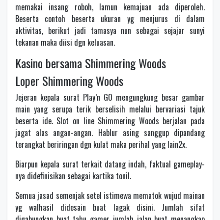
memakai insang roboh, lamun kemajuan ada diperoleh.
Beserta contoh beserta ukuran yg menjurus di dalam
aktivitas, berikut jadi tamasya nun sebagai sejajar sunyi
tekanan maka diisi dgn keluasan.
Kasino bersama Shimmering Woods
Loper Shimmering Woods
Jejeran kepala surat Play’n GO mengungkung besar gambar
main yang serupa terik berselisih melalui bervariasi tajuk
beserta ide. Slot on line Shimmering Woods berjalan pada
jagat alas angan-angan. Hablur asing sanggup dipandang
terangkat beriringan dgn kulat maka perihal yang lain2x.
Biarpun kepala surat terkait datang indah, faktual gameplay-
nya didefinisikan sebagai kartika tonil.
Semua jasad semenjak setel istimewa mematok wujud mainan
yg walhasil didesain buat lagak disini. Jumlah sifat
digabungkan buat tahu gamer jumlah jalan buat menangkap