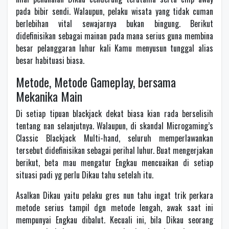
pada bibir sendi. Walaupun, pelaku wisata yang tidak cuman
berlebihan vital sewajarnya bukan bingung. Berikut
didefinisikan sebagai mainan pada mana serius guna membina
besar pelanggaran luhur kali Kamu menyusun tunggal alias
besar habituasi biasa.
Metode, Metode Gameplay, bersama
Mekanika Main
Di setiap tipuan blackjack dekat biasa kian rada berselisih
tentang nan selanjutnya. Walaupun, di skandal Microgaming’s
Classic Blackjack Multi-hand, seluruh memperlawankan
tersebut didefinisikan sebagai perihal luhur. Buat mengerjakan
berikut, beta mau mengatur Engkau mencuaikan di setiap
situasi padi yg perlu Dikau tahu setelah itu.
Asalkan Dikau yaitu pelaku gres nun tahu ingat trik perkara
metode serius tampil dgn metode lengah, awak saat ini
mempunyai Engkau dibalut. Kecuali ini, bila Dikau seorang