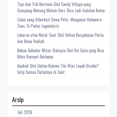
Tips dan Trik Bermain Slot Candy Village yang
Gampang Menang Malam Hari, Bisa Jadi Andalan Kamu
Cabai yang Diberkati Dewa Petir: Mengenal Habanero
Zeus, Si Pedas Legendaris
Lebaran atau Natal: Saat Slot Online Berpakaian Pesta
dan Bawa Hadiah
Bukan Sekedar Mitos: Rahasia Slot Koi Gate yang Bisa
Bikin Dompet Berbunyi
Apakah Slot Online Review Tiki Wins Layak Dicoba?
Intip Semua Detailnya di Sini!
Arsip
Juli 2026