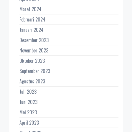
Maret 2024
Februari 2024
Januari 2024
Desember 2023
November 2023
Oktober 2023
September 2023
Agustus 2023
Juli 2023
Juni 2023
Mei 2023
April 2023