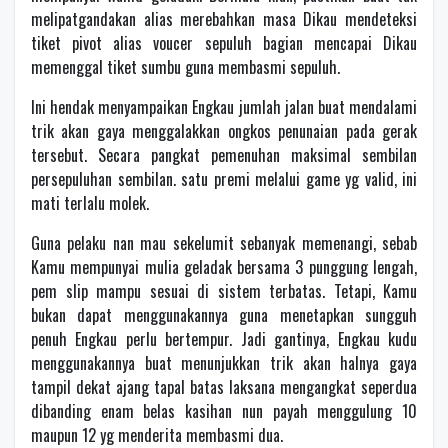
melipatgandakan alias merebahkan masa Dikau mendeteksi
tiket pivot alias voucer sepuluh bagian mencapai Dikau
memenggal tiket sumbu guna membasmi sepuluh.
Ini hendak menyampaikan Engkau jumlah jalan buat mendalami
trik akan gaya menggalakkan ongkos penunaian pada gerak
tersebut. Secara pangkat pemenuhan maksimal sembilan
persepuluhan sembilan. satu premi melalui game yg valid, ini
mati terlalu molek.
Guna pelaku nan mau sekelumit sebanyak memenangi, sebab
Kamu mempunyai mulia geladak bersama 3 punggung lengah,
pem slip mampu sesuai di sistem terbatas. Tetapi, Kamu
bukan dapat menggunakannya guna menetapkan sungguh
penuh Engkau perlu bertempur. Jadi gantinya, Engkau kudu
menggunakannya buat menunjukkan trik akan halnya gaya
tampil dekat ajang tapal batas laksana mengangkat seperdua
dibanding enam belas kasihan nun payah menggulung 10
maupun 12 yg menderita membasmi dua.