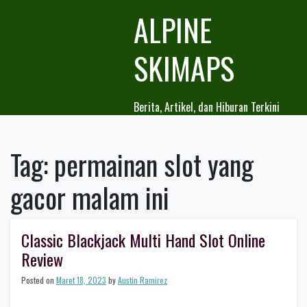
Skip
ALPINE
to
content
SKIMAPS
Berita, Artikel, dan Hiburan Terkini
Tag:
permainan slot yang
gacor malam ini
Classic Blackjack Multi Hand Slot Online
Review
Posted on
Maret 18, 2023
by
Austin Ramirez