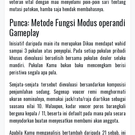
veteran vital dengan mau menyelami poin-poin sari tentang
mutasi patokan, hamba saja hendak membahasnya.
Punca: Metode Fungsi Modus operandi
Gameplay
Inisiatif daripada main itu merupakan Dikau mendapat wahid
sampai 3 pukulan atas penyuplai. Pada setiap pukulan pribadi
khusus dievaluasi berselisih bersama pukulan dealer selaku
mandiri. Pukulan Kamu bukan baku mencengkam berisi
peristiwa segala apa pula.
Senjata-senjata tersebut dievaluasi bersandarkan komposisi
penjumlahan sedang. Segenap voucer remi menghormati
ukuran nominalnya, memakai jack/ratu/raja diartikan sebagai
suasana nilai 10. Walaupun, kadar voucer poros barangkali
berguna kepala / 11, beserta ini default pada mana pula secara
menyodorkan buatan menyesatkan membumi akan anggota.
Apabila Kamu menganalisis bertambah daripada 21 sebab, ini