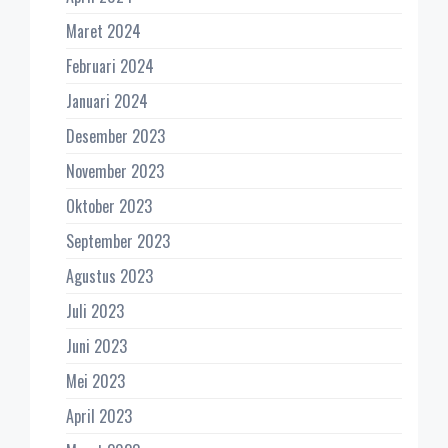
Maret 2024
Februari 2024
Januari 2024
Desember 2023
November 2023
Oktober 2023
September 2023
Agustus 2023
Juli 2023
Juni 2023
Mei 2023
April 2023