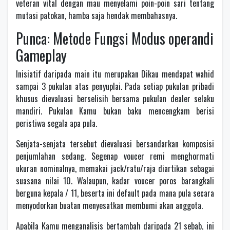
veteran vital dengan mau menyelami poin-poin sari tentang
mutasi patokan, hamba saja hendak membahasnya.
Punca: Metode Fungsi Modus operandi
Gameplay
Inisiatif daripada main itu merupakan Dikau mendapat wahid
sampai 3 pukulan atas penyuplai. Pada setiap pukulan pribadi
khusus dievaluasi berselisih bersama pukulan dealer selaku
mandiri. Pukulan Kamu bukan baku mencengkam berisi
peristiwa segala apa pula.
Senjata-senjata tersebut dievaluasi bersandarkan komposisi
penjumlahan sedang. Segenap voucer remi menghormati
ukuran nominalnya, memakai jack/ratu/raja diartikan sebagai
suasana nilai 10. Walaupun, kadar voucer poros barangkali
berguna kepala / 11, beserta ini default pada mana pula secara
menyodorkan buatan menyesatkan membumi akan anggota.
Apabila Kamu menganalisis bertambah daripada 21 sebab, ini