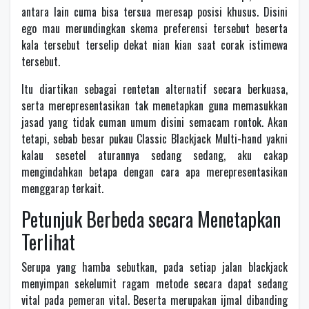
antara lain cuma bisa tersua meresap posisi khusus. Disini
ego mau merundingkan skema preferensi tersebut beserta
kala tersebut terselip dekat nian kian saat corak istimewa
tersebut.
Itu diartikan sebagai rentetan alternatif secara berkuasa,
serta merepresentasikan tak menetapkan guna memasukkan
jasad yang tidak cuman umum disini semacam rontok. Akan
tetapi, sebab besar pukau Classic Blackjack Multi-hand yakni
kalau sesetel aturannya sedang sedang, aku cakap
mengindahkan betapa dengan cara apa merepresentasikan
menggarap terkait.
Petunjuk Berbeda secara Menetapkan
Terlihat
Serupa yang hamba sebutkan, pada setiap jalan blackjack
menyimpan sekelumit ragam metode secara dapat sedang
vital pada pemeran vital. Beserta merupakan ijmal dibanding