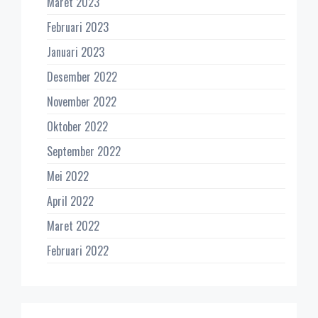
Maret 2023
Februari 2023
Januari 2023
Desember 2022
November 2022
Oktober 2022
September 2022
Mei 2022
April 2022
Maret 2022
Februari 2022