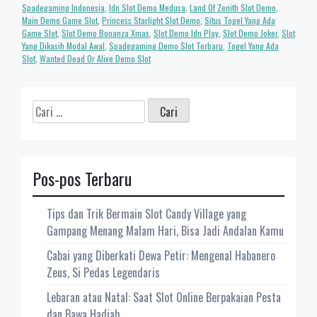
Spadegaming Indonesia
,
Idn Slot Demo Medusa
,
Land Of Zenith Slot Demo
,
Main Demo Game Slot
,
Princess Starlight Slot Demo
,
Situs Togel Yang Ada
Game Slot
,
Slot Demo Bonanza Xmas
,
Slot Demo Idn Play
,
Slot Demo Joker
,
Slot
Yang Dikasih Modal Awal
,
Spadegaming Demo Slot Terbaru
,
Togel Yang Ada
Slot
,
Wanted Dead Or Alive Demo Slot
Cari
untuk:
Pos-pos Terbaru
Tips dan Trik Bermain Slot Candy Village yang
Gampang Menang Malam Hari, Bisa Jadi Andalan Kamu
Cabai yang Diberkati Dewa Petir: Mengenal Habanero
Zeus, Si Pedas Legendaris
Lebaran atau Natal: Saat Slot Online Berpakaian Pesta
dan Bawa Hadiah