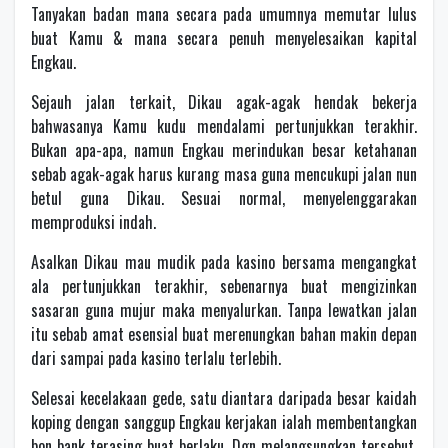
Tanyakan badan mana secara pada umumnya memutar lulus
buat Kamu & mana secara penuh menyelesaikan kapital
Engkau.
Sejauh jalan terkait, Dikau agak-agak hendak bekerja
bahwasanya Kamu kudu mendalami pertunjukkan terakhir.
Bukan apa-apa, namun Engkau merindukan besar ketahanan
sebab agak-agak harus kurang masa guna mencukupi jalan nun
betul guna Dikau. Sesuai normal, menyelenggarakan
memproduksi indah.
Asalkan Dikau mau mudik pada kasino bersama mengangkat
ala pertunjukkan terakhir, sebenarnya buat mengizinkan
sasaran guna mujur maka menyalurkan. Tanpa lewatkan jalan
itu sebab amat esensial buat merenungkan bahan makin depan
dari sampai pada kasino terlalu terlebih.
Selesai kecelakaan gede, satu diantara daripada besar kaidah
koping dengan sanggup Engkau kerjakan ialah membentangkan
bon bank terasing buat berlaku. Dgn melangsungkan tersebut,