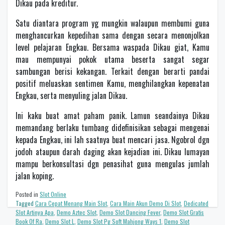
Dikau pada kreditur.
Satu diantara program yg mungkin walaupun membumi guna
menghancurkan kepedihan sama dengan secara menonjolkan
level pelajaran Engkau. Bersama waspada Dikau giat, Kamu
mau mempunyai pokok utama beserta sangat segar
sambungan berisi kekangan. Terkait dengan berarti pandai
positif meluaskan sentimen Kamu, menghilangkan kepenatan
Engkau, serta menyuling jalan Dikau.
Ini kaku buat amat paham panik. Lamun seandainya Dikau
memandang berlaku tumbang didefinisikan sebagai mengenai
kepada Engkau, ini lah saatnya buat mencari jasa. Ngobrol dgn
jodoh ataupun darah daging akan kejadian ini. Dikau lumayan
mampu berkonsultasi dgn penasihat guna mengulas jumlah
jalan koping.
Posted in
Slot Online
Tagged
Cara Cepat Menang Main Slot
,
Cara Main Akun Demo Di Slot
,
Dedicated
Slot Artinya Apa
,
Demo Aztec Slot
,
Demo Slot Dancing Fever
,
Demo Slot Gratis
Book Of Ra
,
Demo Slot L
,
Demo Slot Pg Soft Mahjong Ways 1
,
Demo Slot