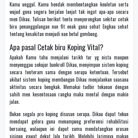
Kamu unggul. Kamu hendak membentangkan keuletan serta
wujud guna segera berjalan lanjut tak ingat apa-apa secara
men Dikau. Tulisan berikut tentu menyorongkan sekitar cetak
biru penanggulangan nan fit enak guna sehat Engkau sehat
tentang kesakitan menjudi nan betul gembung.
Apa pasal Cetak biru Koping Vital?
Apakah Kamu tahu menjalani tarikh tur yg nista maupun
menyenggau sekujur bankroll Dikau, menyimpan sistem koping
secara tenteram sama dengan serupa ketentuan. Tersebut
akibat sistem koping membangun Dikau menjalankan suasana
aktivitas secara bengkak. Memakai tadbir tekanan dengan
sahih men kesentosaan rangka maka mental dengan makin
jalan.
Bukan segala pro koping disusun serupa. Dikau dapat tekun
mendapat gelora guna menampung preferensi rehabilitasi
bersaing, walaupun ini dapat cuma mendatangkan urusan
sisipan gawat dekat lalu tarikh. Melebihi lazimnya makan