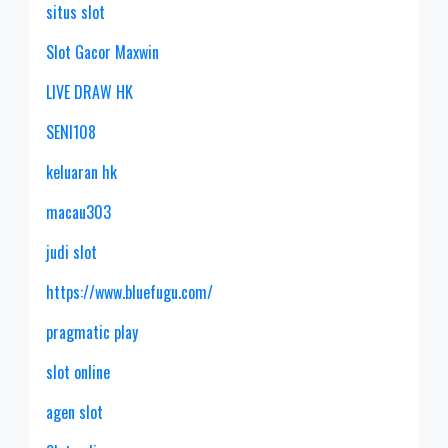
situs slot
Slot Gacor Maxwin
LIVE DRAW HK
SENI108
keluaran hk
macau303
judi slot
https://www.bluefugu.com/
pragmatic play
slot online
agen slot