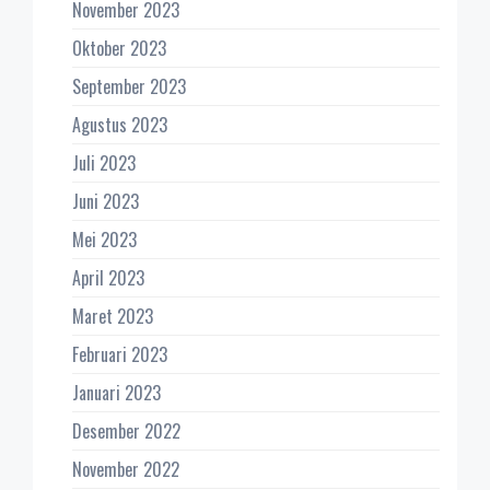
November 2023
Oktober 2023
September 2023
Agustus 2023
Juli 2023
Juni 2023
Mei 2023
April 2023
Maret 2023
Februari 2023
Januari 2023
Desember 2022
November 2022