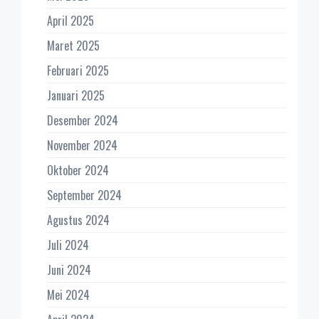
April 2025
Maret 2025
Februari 2025
Januari 2025
Desember 2024
November 2024
Oktober 2024
September 2024
Agustus 2024
Juli 2024
Juni 2024
Mei 2024