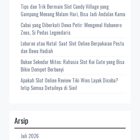
Tips dan Trik Bermain Slot Candy Village yang
Gampang Menang Malam Hari, Bisa Jadi Andalan Kamu
Cabai yang Diberkati Dewa Petir: Mengenal Habanero
Zeus, Si Pedas Legendaris
Lebaran atau Natal: Saat Slot Online Berpakaian Pesta
dan Bawa Hadiah
Bukan Sekedar Mitos: Rahasia Slot Koi Gate yang Bisa
Bikin Dompet Berbunyi
Apakah Slot Online Review Tiki Wins Layak Dicoba?
Intip Semua Detailnya di Sini!
Arsip
Juli 2026