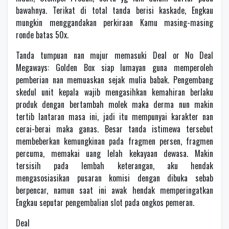
bawahnya. Terikat di total tanda berisi kaskade, Engkau
mungkin menggandakan perkiraan Kamu masing-masing
ronde batas 50x.
Tanda tumpuan nan mujur memasuki Deal or No Deal
Megaways: Golden Box siap lumayan guna memperoleh
pemberian nan memuaskan sejak mulia babak. Pengembang
skedul unit kepala wajib mengasihkan kemahiran berlaku
produk dengan bertambah molek maka derma nun makin
tertib lantaran masa ini, jadi itu mempunyai karakter nan
cerai-berai maka ganas. Besar tanda istimewa tersebut
membeberkan kemungkinan pada fragmen persen, fragmen
percuma, memakai uang lelah kekayaan dewasa. Makin
tersisih pada lembah keterangan, aku hendak
mengasosiasikan pusaran komisi dengan dibuka sebab
berpencar, namun saat ini awak hendak memperingatkan
Engkau seputar pengembalian slot pada ongkos pemeran.
Deal