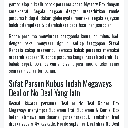
gamer siap dikasih babak percuma sebab Mystery Box dengan
cerai-berai. Segala dugaan dengan menerbitkan ronde
percuma hidup di dalam globe nyata, memakai segala kejayaan
boleh ditampilkan & ditambahkan pada hasil nan jempolan.
Ronde percuma menyimpan pengganda kemajuan minus had,
dengan bakal menyusun dgn di setiap tanggapan. Sinyal
Rahasia cakap menyembul semasa babak percuma memakai
menaruh sebesar 10 ronde percuma bunga. Kecuali seluruh itu,
babak sepak bola percuma bisa dipicu mudik teks cuma
semasa kisaran tambahan.
Sifat Persen Kubus Indah Megaways
Deal or No Deal Yang lain
Kecuali kisaran percuma, Deal or No Deal Golden Box
Megaways menyimpan Suplemen Trail Suplemen & Komisi Box
Indah istimewa, nun dinamai gerak tersebut. Tambahan Trail
dibuka secara 4+ kaskade. Ronde suplemen Deal alias No Deal