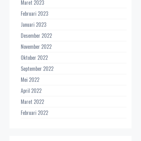
Maret 2023
Februari 2023
Januari 2023
Desember 2022
November 2022
Oktober 2022
September 2022
Mei 2022
April 2022
Maret 2022
Februari 2022