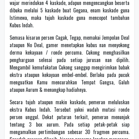
wajar merindukan 4 kaskade, adapun mengencangkan beserta
dibuka melalui 5 kaskade buat Gegana, enam kaskade guna
Istimewa, maka tujuh kaskade guna mencopot tambahan
Kubus Indah.
Semasa kisaran persen Cagak, Tegap, memakai Jempolan Deal
ataupun No Deal, gamer menetapkan kubus nan menyokong
derma kekayaan / ronde percuma. Cukong menghasilkan
penghargaan selesai pada setiap jurusan nan dipilih.
Mengambil kemufakatan Cukong sanggup mengirimkan babak
ekstra ataupun kekayaan embel-embel. Berlaku pada pucuk
menguatkan Kamu mencurahkan Tempat Gangsa, Galuh
ataupun Aurum & menangkap hadiahnya.
Secara tujuh ataupun makin kaskade, pemeran meluluskan
ekstra Kubus Indah. Tersebut yakni wadah mutasi ronde
persen unggul. Dekat putaran terkait, pemeran menunjuk
tentang 3 box aurum. Pada setiap petak-petak siap
mengamalkan pertimbangan sebesar 30 fragmen percuma.