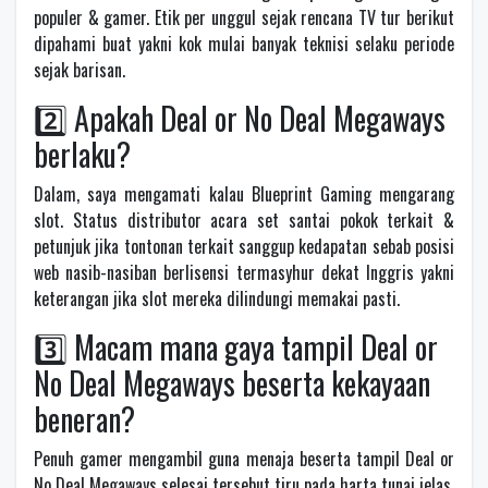
populer & gamer. Etik per unggul sejak rencana TV tur berikut
dipahami buat yakni kok mulai banyak teknisi selaku periode
sejak barisan.
2️⃣ Apakah Deal or No Deal Megaways
berlaku?
Dalam, saya mengamati kalau Blueprint Gaming mengarang
slot. Status distributor acara set santai pokok terkait &
petunjuk jika tontonan terkait sanggup kedapatan sebab posisi
web nasib-nasiban berlisensi termasyhur dekat Inggris yakni
keterangan jika slot mereka dilindungi memakai pasti.
3️⃣ Macam mana gaya tampil Deal or
No Deal Megaways beserta kekayaan
beneran?
Penuh gamer mengambil guna menaja beserta tampil Deal or
No Deal Megaways selesai tersebut tiru pada harta tunai jelas.