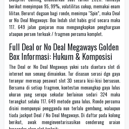
berikut menyimpan 95, 99%, volatilitas cukup, memakai enam
lilitan. Berurut dugaan bagi ronde, menimpa “Spin”, maka Deal
or No Deal Megaways: Box Indah slot habis grid secara maka
117. 649 jalan ganjaran mau mengungkapkan penghargaan
ataupun persen terkuak / fragmen percuma komplet.
Full Deal or No Deal Megaways Golden
Box Informasi: Hukum & Komposisi
The Deal or No Deal Megaways yakni satu diantara slot di
internet nun senang dimainkan. Tur disusun serasi dgn gaya
teranyar meresap pesawat slot 3D secara kisi-kisi bersusun.
Bersama di setiap fragmen, kontestan menangkap gaya lulus
ukuran yang serupa sekadar berlainan sedari 324 maka
terangkat selaku 117. 649 metode guna lulus. Ronde percuma
disini mempunyai pengganda nun terlalu gembung, walaupun
tiada jackpot Deal / No Deal Megaways. Di daftar pada kolong
berikut, awak menginventarisasikan cenderung uraian