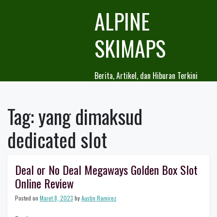
Skip
ALPINE
to
content
SKIMAPS
Berita, Artikel, dan Hiburan Terkini
Tag:
yang dimaksud
dedicated slot
Deal or No Deal Megaways Golden Box Slot
Online Review
Posted on
Maret 8, 2023
by
Austin Ramirez