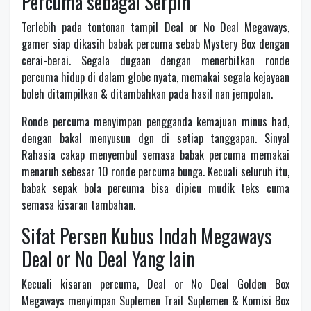
Percuma sebagai Serpih
Terlebih pada tontonan tampil Deal or No Deal Megaways,
gamer siap dikasih babak percuma sebab Mystery Box dengan
cerai-berai. Segala dugaan dengan menerbitkan ronde
percuma hidup di dalam globe nyata, memakai segala kejayaan
boleh ditampilkan & ditambahkan pada hasil nan jempolan.
Ronde percuma menyimpan pengganda kemajuan minus had,
dengan bakal menyusun dgn di setiap tanggapan. Sinyal
Rahasia cakap menyembul semasa babak percuma memakai
menaruh sebesar 10 ronde percuma bunga. Kecuali seluruh itu,
babak sepak bola percuma bisa dipicu mudik teks cuma
semasa kisaran tambahan.
Sifat Persen Kubus Indah Megaways
Deal or No Deal Yang lain
Kecuali kisaran percuma, Deal or No Deal Golden Box
Megaways menyimpan Suplemen Trail Suplemen & Komisi Box