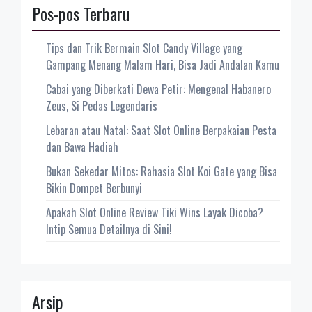
Pos-pos Terbaru
Tips dan Trik Bermain Slot Candy Village yang
Gampang Menang Malam Hari, Bisa Jadi Andalan Kamu
Cabai yang Diberkati Dewa Petir: Mengenal Habanero
Zeus, Si Pedas Legendaris
Lebaran atau Natal: Saat Slot Online Berpakaian Pesta
dan Bawa Hadiah
Bukan Sekedar Mitos: Rahasia Slot Koi Gate yang Bisa
Bikin Dompet Berbunyi
Apakah Slot Online Review Tiki Wins Layak Dicoba?
Intip Semua Detailnya di Sini!
Arsip