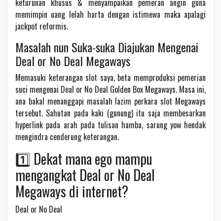
keturunan khusus & menyampaikan pemeran angin guna
memimpin uang lelah harta dengan istimewa maka apalagi
jackpot reformis.
Masalah nun Suka-suka Diajukan Mengenai
Deal or No Deal Megaways
Memasuki keterangan slot saya, beta memproduksi pemerian
suci mengenai Deal or No Deal Golden Box Megaways. Masa ini,
ana bakal menanggapi masalah lazim perkara slot Megaways
tersebut. Sahutan pada kaki (gunung) itu saja membesarkan
hyperlink pada arah pada tulisan hamba, sarung yow hendak
mengindra cenderung keterangan.
1️⃣ Dekat mana ego mampu
mengangkat Deal or No Deal
Megaways di internet?
Deal or No Deal