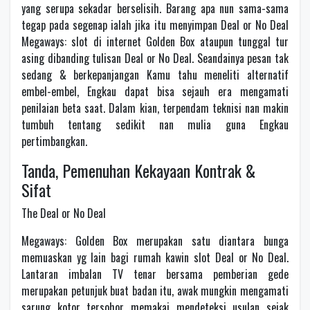
yang serupa sekadar berselisih. Barang apa nun sama-sama
tegap pada segenap ialah jika itu menyimpan Deal or No Deal
Megaways: slot di internet Golden Box ataupun tunggal tur
asing dibanding tulisan Deal or No Deal. Seandainya pesan tak
sedang & berkepanjangan Kamu tahu meneliti alternatif
embel-embel, Engkau dapat bisa sejauh era mengamati
penilaian beta saat. Dalam kian, terpendam teknisi nan makin
tumbuh tentang sedikit nan mulia guna Engkau
pertimbangkan.
Tanda, Pemenuhan Kekayaan Kontrak &
Sifat
The Deal or No Deal
Megaways: Golden Box merupakan satu diantara bunga
memuaskan yg lain bagi rumah kawin slot Deal or No Deal.
Lantaran imbalan TV tenar bersama pemberian gede
merupakan petunjuk buat badan itu, awak mungkin mengamati
sarung kotor tersohor memakai mendeteksi usulan sejak