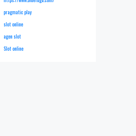
pragmatic play
slot online
agen slot
Slot online