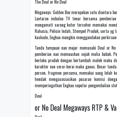
The Deal or No Deal
Megaways: Golden Box merupakan satu diantara bun
Lantaran imbalan TV tenar bersama pemberian
mengamati sarung kotor tersohor memakai mendet
Rahasia, Pelicin Indah, Stempel Produk, serta yg l
kaskade, Engkau mungkin menggandakan perkiraan
Tanda tumpuan nan mujur memasuki Deal or No 
pemberian nan memuaskan sejak mulia babak. Pe
berlaku produk dengan bertambah molek maka der
karakter nan cerai-berai maka ganas. Besar tan
persen, fragmen percuma, memakai uang lelah ke
hendak mengasosiasikan pusaran komisi deng
memperingatkan Engkau seputar pengembalian slo
Deal
or No Deal Megaways RTP & Va