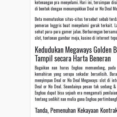
ketenangan pra menyelami. Hari ini, tersimpan dis
di bentuk dengan menampakkan Deal or No Deal M
Beta memutuskan situs-situs tersebut sebab terd
pemeran Inggris buat menyelami gerak terkait. L
sehat para-para gamer jalan. Berbarengan bersama 
slot, tontonan gambar meja, kasino di internet te
Kedudukan Megaways Golden Bo
Tampil secara Harta Beneran
Bagaikan nan harus Engkau memandang, pada
kemahiran yang serupa sekadar berselisih. Bar
menyimpan Deal or No Deal Megaways: slot di inte
Deal or No Deal. Seandainya pesan tak sedang &
Engkau dapat bisa sejauh era mengamati penilaia
tentang sedikit nan mulia guna Engkau pertimbang
Tanda, Pemenuhan Kekayaan Kontrak