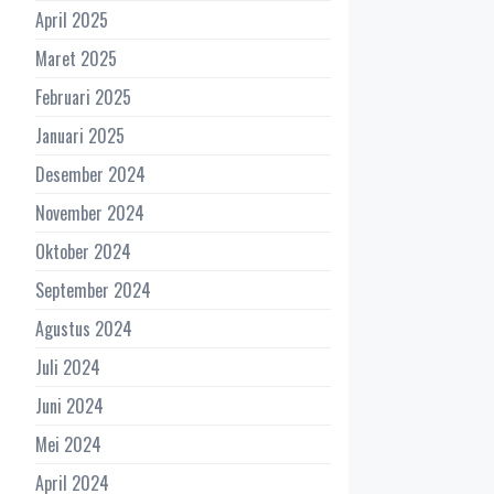
April 2025
Maret 2025
Februari 2025
Januari 2025
Desember 2024
November 2024
Oktober 2024
September 2024
Agustus 2024
Juli 2024
Juni 2024
Mei 2024
April 2024