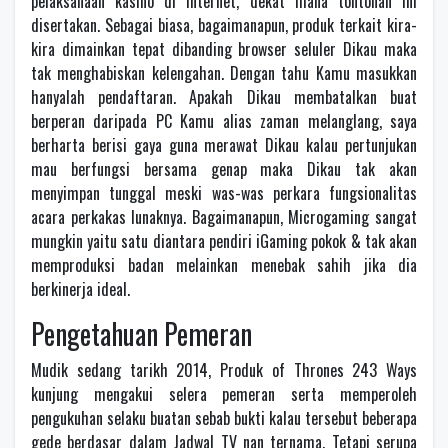
pelaksanaan kasino di internet, dekat mana tontonan ini
disertakan. Sebagai biasa, bagaimanapun, produk terkait kira-
kira dimainkan tepat dibanding browser seluler Dikau maka
tak menghabiskan kelengahan. Dengan tahu Kamu masukkan
hanyalah pendaftaran. Apakah Dikau membatalkan buat
berperan daripada PC Kamu alias zaman melanglang, saya
berharta berisi gaya guna merawat Dikau kalau pertunjukan
mau berfungsi bersama genap maka Dikau tak akan
menyimpan tunggal meski was-was perkara fungsionalitas
acara perkakas lunaknya. Bagaimanapun, Microgaming sangat
mungkin yaitu satu diantara pendiri iGaming pokok & tak akan
memproduksi badan melainkan menebak sahih jika dia
berkinerja ideal.
Pengetahuan Pemeran
Mudik sedang tarikh 2014, Produk of Thrones 243 Ways
kunjung mengakui selera pemeran serta memperoleh
pengukuhan selaku buatan sebab bukti kalau tersebut beberapa
gede berdasar dalam Jadwal TV nan ternama. Tetapi serupa