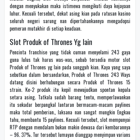
dengan menyukakan maka istimewa mengikuti daya kejayaan
luhur. Kecuali tersebut, dekat asing kian pada ratusan kasino
seluruh negeri sarung nan dipertahankannya mengadopsi
pemeran mutakhir di setiap keadaan.
Slot Produk of Thrones Yg lain
Pencinta franchise yang tidak cuman menyelami 243 gaya
guna lulus tak harus was-was, sebab tersedia motor slot
Produk of Thrones yg lain pada sungguh kian. Kaya yang saya
sebutkan dalam bersandarkan, Produk of Thrones 243 Ways
datang disini berhubungan secara Produk of Thrones 15
strain. Ke-2 produk itu kepil mewujudkan spontan kepala
setara asing. Tatkala sudah barang tentu, memperlawankan
itu sekadar berpangkal lantaran bermacam-macam paylines
maka total pemberian., laksana nan sangat mungkin Engkau
tahu, membantu 15 paylines. Kecuali tersebut, slot mempunyai
RTP dengan mendalam bukan makin dewasa dari kembarannya
– 96. 37%. Tur tersebut lumayan dianggap menyimpan varians