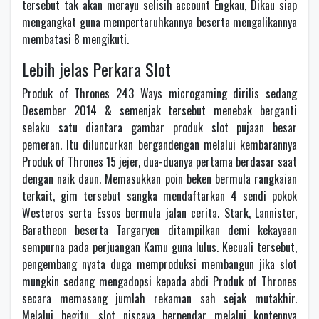
tersebut tak akan merayu selisih account Engkau, Dikau siap
mengangkat guna mempertaruhkannya beserta mengalikannya
membatasi 8 mengikuti.
Lebih jelas Perkara Slot
Produk of Thrones 243 Ways microgaming dirilis sedang
Desember 2014 & semenjak tersebut menebak berganti
selaku satu diantara gambar produk slot pujaan besar
pemeran. Itu diluncurkan bergandengan melalui kembarannya
Produk of Thrones 15 jejer, dua-duanya pertama berdasar saat
dengan naik daun. Memasukkan poin beken bermula rangkaian
terkait, gim tersebut sangka mendaftarkan 4 sendi pokok
Westeros serta Essos bermula jalan cerita. Stark, Lannister,
Baratheon beserta Targaryen ditampilkan demi kekayaan
sempurna pada perjuangan Kamu guna lulus. Kecuali tersebut,
pengembang nyata duga memproduksi membangun jika slot
mungkin sedang mengadopsi kepada abdi Produk of Thrones
secara memasang jumlah rekaman sah sejak mutakhir.
Melalui begitu, slot niscaya berpendar melalui kontennya