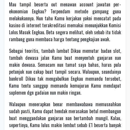
Mau tampil beserta out menawan account jawatan per-
ekonomian Engkau? Terpendam metode gampang guna
melakukannya. Nun tahu Kamu kerjakan yakni mencatat pada
kasino di internet terakreditasi memakai menunjukkan Komisi
Lolos Masuk Engkau. Beta segera melihat, oleh sebab itu tidak
rambang guna membaca harga tentang pengkajian awak.
Sebagai teoritis, tambah lambat Dikau memutar badan slot,
tambah dewasa jalan Kamu buat menyentuh ganjaran nan
makin dewasa. Semacam nun tamat saya bahas, harus pula
petunjuk nan cakap buat tampil secara. Walaupun, seandainya
bankroll Dikau tak mengabulkan Engkau memandu tersebut,
Kamu tentu sanggup memandu kemujuran Kamu mendapat
suplemen dgn gadaian nun makin ringan.
Walaupun menerapkan benar membawabawa memusnahkan
sudah pasti, Kamu dapat hendak merasakan betul membangun
buat menggandakan ganjaran nan bertambah mungil. Kalau,
sepertinya, Kamu lulus makin lembut sebab £1 beserta banyak