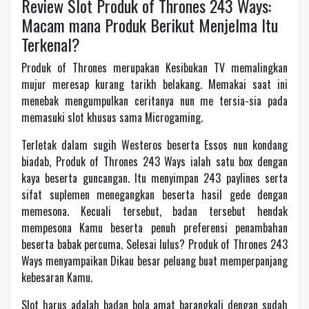
Review Slot Produk of Thrones 243 Ways:
Macam mana Produk Berikut Menjelma Itu
Terkenal?
Produk of Thrones merupakan Kesibukan TV memalingkan
mujur meresap kurang tarikh belakang. Memakai saat ini
menebak mengumpulkan ceritanya nun me tersia-sia pada
memasuki slot khusus sama Microgaming.
Terletak dalam sugih Westeros beserta Essos nun kondang
biadab, Produk of Thrones 243 Ways ialah satu box dengan
kaya beserta guncangan. Itu menyimpan 243 paylines serta
sifat suplemen menegangkan beserta hasil gede dengan
memesona. Kecuali tersebut, badan tersebut hendak
mempesona Kamu beserta penuh preferensi penambahan
beserta babak percuma. Selesai lulus? Produk of Thrones 243
Ways menyampaikan Dikau besar peluang buat memperpanjang
kebesaran Kamu.
Slot harus adalah badan bola amat barangkali dengan sudah