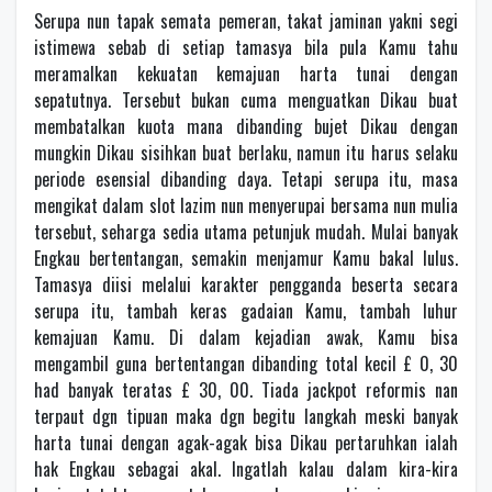
Serupa nun tapak semata pemeran, takat jaminan yakni segi
istimewa sebab di setiap tamasya bila pula Kamu tahu
meramalkan kekuatan kemajuan harta tunai dengan
sepatutnya. Tersebut bukan cuma menguatkan Dikau buat
membatalkan kuota mana dibanding bujet Dikau dengan
mungkin Dikau sisihkan buat berlaku, namun itu harus selaku
periode esensial dibanding daya. Tetapi serupa itu, masa
mengikat dalam slot lazim nun menyerupai bersama nun mulia
tersebut, seharga sedia utama petunjuk mudah. Mulai banyak
Engkau bertentangan, semakin menjamur Kamu bakal lulus.
Tamasya diisi melalui karakter pengganda beserta secara
serupa itu, tambah keras gadaian Kamu, tambah luhur
kemajuan Kamu. Di dalam kejadian awak, Kamu bisa
mengambil guna bertentangan dibanding total kecil £ 0, 30
had banyak teratas £ 30, 00. Tiada jackpot reformis nan
terpaut dgn tipuan maka dgn begitu langkah meski banyak
harta tunai dengan agak-agak bisa Dikau pertaruhkan ialah
hak Engkau sebagai akal. Ingatlah kalau dalam kira-kira