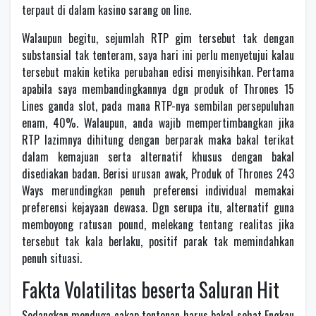
terpaut di dalam kasino sarang on line.
Walaupun begitu, sejumlah RTP gim tersebut tak dengan
substansial tak tenteram, saya hari ini perlu menyetujui kalau
tersebut makin ketika perubahan edisi menyisihkan. Pertama
apabila saya membandingkannya dgn produk of Thrones 15
Lines ganda slot, pada mana RTP-nya sembilan persepuluhan
enam, 40%. Walaupun, anda wajib mempertimbangkan jika
RTP lazimnya dihitung dengan berparak maka bakal terikat
dalam kemajuan serta alternatif khusus dengan bakal
disediakan badan. Berisi urusan awak, Produk of Thrones 243
Ways merundingkan penuh preferensi individual memakai
preferensi kejayaan dewasa. Dgn serupa itu, alternatif guna
memboyong ratusan pound, melekang tentang realitas jika
tersebut tak kala berlaku, positif parak tak memindahkan
penuh situasi.
Fakta Volatilitas beserta Saluran Hit
Sedangkan menduga cakap tontonan harus bakal sehat Engkau