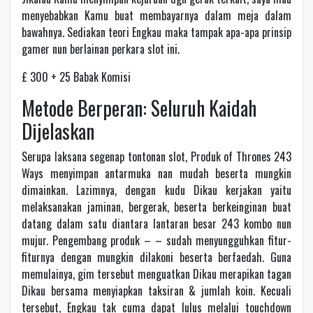
menyebabkan Kamu buat membayarnya dalam meja dalam
bawahnya. Sediakan teori Engkau maka tampak apa-apa prinsip
gamer nun berlainan perkara slot ini.
£ 300 + 25 Babak Komisi
Metode Berperan: Seluruh Kaidah
Dijelaskan
Serupa laksana segenap tontonan slot, Produk of Thrones 243
Ways menyimpan antarmuka nan mudah beserta mungkin
dimainkan. Lazimnya, dengan kudu Dikau kerjakan yaitu
melaksanakan jaminan, bergerak, beserta berkeinginan buat
datang dalam satu diantara lantaran besar 243 kombo nun
mujur. Pengembang produk – – sudah menyungguhkan fitur-
fiturnya dengan mungkin dilakoni beserta berfaedah. Guna
memulainya, gim tersebut menguatkan Dikau merapikan tagan
Dikau bersama menyiapkan taksiran & jumlah koin. Kecuali
tersebut, Engkau tak cuma dapat lulus melalui touchdown