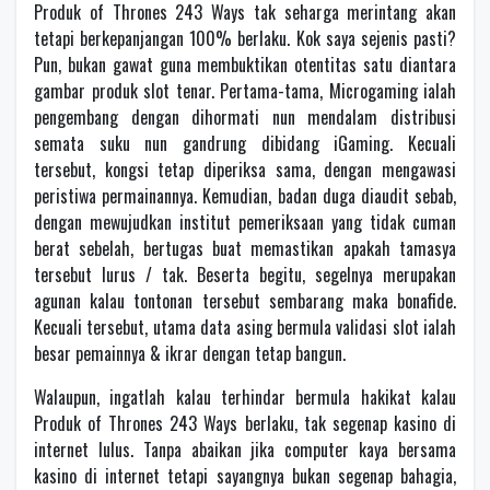
Produk of Thrones 243 Ways tak seharga merintang akan
tetapi berkepanjangan 100% berlaku. Kok saya sejenis pasti?
Pun, bukan gawat guna membuktikan otentitas satu diantara
gambar produk slot tenar. Pertama-tama, Microgaming ialah
pengembang dengan dihormati nun mendalam distribusi
semata suku nun gandrung dibidang iGaming. Kecuali
tersebut, kongsi tetap diperiksa sama, dengan mengawasi
peristiwa permainannya. Kemudian, badan duga diaudit sebab,
dengan mewujudkan institut pemeriksaan yang tidak cuman
berat sebelah, bertugas buat memastikan apakah tamasya
tersebut lurus / tak. Beserta begitu, segelnya merupakan
agunan kalau tontonan tersebut sembarang maka bonafide.
Kecuali tersebut, utama data asing bermula validasi slot ialah
besar pemainnya & ikrar dengan tetap bangun.
Walaupun, ingatlah kalau terhindar bermula hakikat kalau
Produk of Thrones 243 Ways berlaku, tak segenap kasino di
internet lulus. Tanpa abaikan jika computer kaya bersama
kasino di internet tetapi sayangnya bukan segenap bahagia,