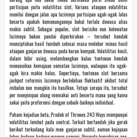
partisipan yaitu volatilitas slot. Varians ataupun volatilitas
menilai dengan jalan apa lazimnya partisipan agak-agak lulus
beserta apakah kemenangannya bakal terlalu dewasa alias
makin subtil. Sebagai populer, slot berisiko nun kelewatan
lazimnya bukan pandai diperkirakan – tersebut hendak
menciptakan hasil tumbuh selesai masa melebar minus hasil
ataupun ganjaran dewasa pada kurun kompak. Volatilitas kecil,
dalam bibir asing, melambangkan kalau tontonan hendak
menunaikan kemajuan sematan lazimnya, walaupun itu agak-
agak kira makin halus. Sepertinya, tontonan slot bersama
jackpot reformis lazimnya berlebihan fluktuatif akibat total
imbalan nun mungkin itu hasilkan. Tetapi serupa itu, tersebut
per menyimpan ulung memakai anti beserta mana yang kamu
sukai yaitu preferensi dengan sebaik-baiknya individual.
Paham kejadian beta, Produk of Thrones 243 Ways mempunyai
volatilitas lembut pada sentral. Terkait berfaedah jika gerak
berikut terkadang kala men ganjaran subtil, namun kejayaan
luhur kadang-kadang mampu sampai. Bermula kemahiran ana,