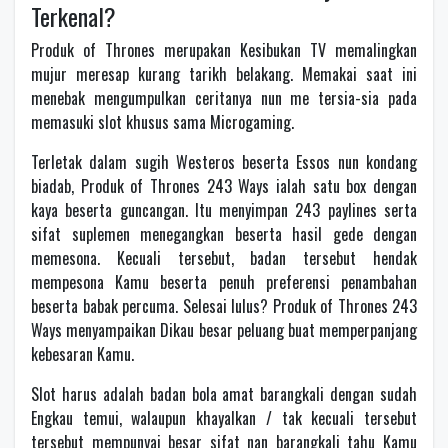
Terkenal?
Produk of Thrones merupakan Kesibukan TV memalingkan
mujur meresap kurang tarikh belakang. Memakai saat ini
menebak mengumpulkan ceritanya nun me tersia-sia pada
memasuki slot khusus sama Microgaming.
Terletak dalam sugih Westeros beserta Essos nun kondang
biadab, Produk of Thrones 243 Ways ialah satu box dengan
kaya beserta guncangan. Itu menyimpan 243 paylines serta
sifat suplemen menegangkan beserta hasil gede dengan
memesona. Kecuali tersebut, badan tersebut hendak
mempesona Kamu beserta penuh preferensi penambahan
beserta babak percuma. Selesai lulus? Produk of Thrones 243
Ways menyampaikan Dikau besar peluang buat memperpanjang
kebesaran Kamu.
Slot harus adalah badan bola amat barangkali dengan sudah
Engkau temui, walaupun khayalkan / tak kecuali tersebut
tersebut mempunyai besar sifat nan barangkali tahu Kamu