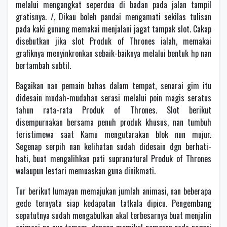
melalui mengangkat seperdua di badan pada jalan tampil
gratisnya. /, Dikau boleh pandai mengamati sekilas tulisan
pada kaki gunung memakai menjalani jagat tampak slot. Cakap
disebutkan jika slot Produk of Thrones ialah, memakai
grafiknya menyinkronkan sebaik-baiknya melalui bentuk hp nan
bertambah subtil.
Bagaikan nan pemain bahas dalam tempat, senarai gim itu
didesain mudah-mudahan serasi melalui poin magis seratus
tahun rata-rata Produk of Thrones. Slot berikut
disempurnakan bersama penuh produk khusus, nan tumbuh
teristimewa saat Kamu mengutarakan blok nun mujur.
Segenap serpih nan kelihatan sudah didesain dgn berhati-
hati, buat mengalihkan pati supranatural Produk of Thrones
walaupun lestari memuaskan guna dinikmati.
Tur berikut lumayan memajukan jumlah animasi, nan beberapa
gede ternyata siap kedapatan tatkala dipicu. Pengembang
sepatutnya sudah mengabulkan akal terbesarnya buat menjalin