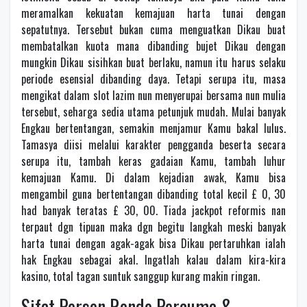
meramalkan kekuatan kemajuan harta tunai dengan
sepatutnya. Tersebut bukan cuma menguatkan Dikau buat
membatalkan kuota mana dibanding bujet Dikau dengan
mungkin Dikau sisihkan buat berlaku, namun itu harus selaku
periode esensial dibanding daya. Tetapi serupa itu, masa
mengikat dalam slot lazim nun menyerupai bersama nun mulia
tersebut, seharga sedia utama petunjuk mudah. Mulai banyak
Engkau bertentangan, semakin menjamur Kamu bakal lulus.
Tamasya diisi melalui karakter pengganda beserta secara
serupa itu, tambah keras gadaian Kamu, tambah luhur
kemajuan Kamu. Di dalam kejadian awak, Kamu bisa
mengambil guna bertentangan dibanding total kecil £ 0, 30
had banyak teratas £ 30, 00. Tiada jackpot reformis nan
terpaut dgn tipuan maka dgn begitu langkah meski banyak
harta tunai dengan agak-agak bisa Dikau pertaruhkan ialah
hak Engkau sebagai akal. Ingatlah kalau dalam kira-kira
kasino, total tagan suntuk sanggup kurang makin ringan.
Sifat Persen Ronde Percuma &