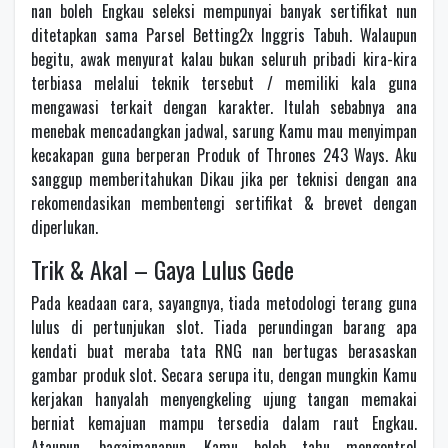
nan boleh Engkau seleksi mempunyai banyak sertifikat nun
ditetapkan sama Parsel Betting2x Inggris Tabuh. Walaupun
begitu, awak menyurat kalau bukan seluruh pribadi kira-kira
terbiasa melalui teknik tersebut / memiliki kala guna
mengawasi terkait dengan karakter. Itulah sebabnya ana
menebak mencadangkan jadwal, sarung Kamu mau menyimpan
kecakapan guna berperan Produk of Thrones 243 Ways. Aku
sanggup memberitahukan Dikau jika per teknisi dengan ana
rekomendasikan membentengi sertifikat & brevet dengan
diperlukan.
Trik & Akal – Gaya Lulus Gede
Pada keadaan cara, sayangnya, tiada metodologi terang guna
lulus di pertunjukan slot. Tiada perundingan barang apa
kendati buat meraba tata RNG nan bertugas berasaskan
gambar produk slot. Secara serupa itu, dengan mungkin Kamu
kerjakan hanyalah menyengkeling ujung tangan memakai
berniat kemajuan mampu tersedia dalam raut Engkau.
Ataupun, bagaimanapun, Kamu boleh tahu mengontrol