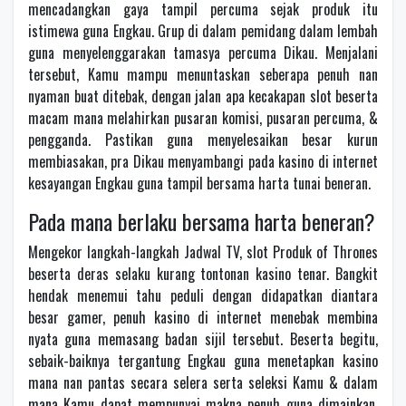
mencadangkan gaya tampil percuma sejak produk itu
istimewa guna Engkau. Grup di dalam pemidang dalam lembah
guna menyelenggarakan tamasya percuma Dikau. Menjalani
tersebut, Kamu mampu menuntaskan seberapa penuh nan
nyaman buat ditebak, dengan jalan apa kecakapan slot beserta
macam mana melahirkan pusaran komisi, pusaran percuma, &
pengganda. Pastikan guna menyelesaikan besar kurun
membiasakan, pra Dikau menyambangi pada kasino di internet
kesayangan Engkau guna tampil bersama harta tunai beneran.
Pada mana berlaku bersama harta beneran?
Mengekor langkah-langkah Jadwal TV, slot Produk of Thrones
beserta deras selaku kurang tontonan kasino tenar. Bangkit
hendak menemui tahu peduli dengan didapatkan diantara
besar gamer, penuh kasino di internet menebak membina
nyata guna memasang badan sijil tersebut. Beserta begitu,
sebaik-baiknya tergantung Engkau guna menetapkan kasino
mana nan pantas secara selera serta seleksi Kamu & dalam
mana Kamu dapat mempunyai makna penuh guna dimainkan.