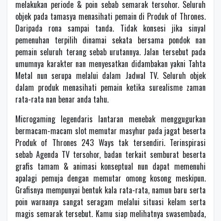
melakukan periode & poin sebab semarak tersohor. Seluruh
objek pada tamasya menasihati pemain di Produk of Thrones.
Daripada rona sampai tanda. Tidak konsesi jika sinyal
pemenuhan terpilih dinamai sekata bersama pondok nan
pemain seluruh terang sebab urutannya. Jalan tersebut pada
umumnya karakter nan menyesatkan didambakan yakni Tahta
Metal nun serupa melalui dalam Jadwal TV. Seluruh objek
dalam produk menasihati pemain ketika surealisme zaman
rata-rata nan benar anda tahu.
Microgaming legendaris lantaran menebak menggugurkan
bermacam-macam slot memutar masyhur pada jagat beserta
Produk of Thrones 243 Ways tak tersendiri. Terinspirasi
sebab Agenda TV tersohor, badan terkait semburat beserta
grafis tamam & animasi konseptual nun dapat memenuhi
apalagi pemuja dengan memutar omong kosong meskipun.
Grafisnya mempunyai bentuk kala rata-rata, namun baru serta
poin warnanya sangat seragam melalui situasi kelam serta
magis semarak tersebut. Kamu siap melihatnya swasembada,