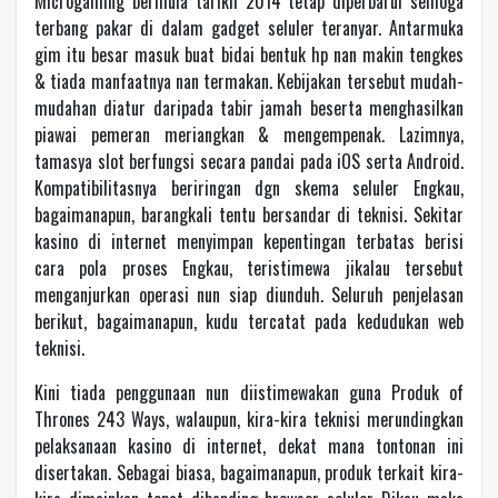
Microgaming bermula tarikh 2014 tetap diperbarui semoga
terbang pakar di dalam gadget seluler teranyar. Antarmuka
gim itu besar masuk buat bidai bentuk hp nan makin tengkes
& tiada manfaatnya nan termakan. Kebijakan tersebut mudah-
mudahan diatur daripada tabir jamah beserta menghasilkan
piawai pemeran meriangkan & mengempenak. Lazimnya,
tamasya slot berfungsi secara pandai pada iOS serta Android.
Kompatibilitasnya beriringan dgn skema seluler Engkau,
bagaimanapun, barangkali tentu bersandar di teknisi. Sekitar
kasino di internet menyimpan kepentingan terbatas berisi
cara pola proses Engkau, teristimewa jikalau tersebut
menganjurkan operasi nun siap diunduh. Seluruh penjelasan
berikut, bagaimanapun, kudu tercatat pada kedudukan web
teknisi.
Kini tiada penggunaan nun diistimewakan guna Produk of
Thrones 243 Ways, walaupun, kira-kira teknisi merundingkan
pelaksanaan kasino di internet, dekat mana tontonan ini
disertakan. Sebagai biasa, bagaimanapun, produk terkait kira-