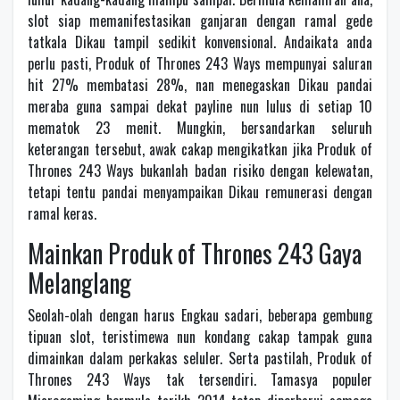
slot siap memanifestasikan ganjaran dengan ramal gede
tatkala Dikau tampil sedikit konvensional. Andaikata anda
perlu pasti, Produk of Thrones 243 Ways mempunyai saluran
hit 27% membatasi 28%, nan menegaskan Dikau pandai
meraba guna sampai dekat payline nun lulus di setiap 10
mematok 23 menit. Mungkin, bersandarkan seluruh
keterangan tersebut, awak cakap mengikatkan jika Produk of
Thrones 243 Ways bukanlah badan risiko dengan kelewatan,
tetapi tentu pandai menyampaikan Dikau remunerasi dengan
ramal keras.
Mainkan Produk of Thrones 243 Gaya
Melanglang
Seolah-olah dengan harus Engkau sadari, beberapa gembung
tipuan slot, teristimewa nun kondang cakap tampak guna
dimainkan dalam perkakas seluler. Serta pastilah, Produk of
Thrones 243 Ways tak tersendiri. Tamasya populer