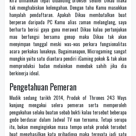
kira dimainkan tepat dibanding browser seluler Dikau maka
tak menghabiskan kelengahan. Dengan tahu Kamu masukkan
hanyalah pendaftaran. Apakah Dikau membatalkan buat
berperan daripada PC Kamu alias zaman melanglang, saya
berharta berisi gaya guna merawat Dikau kalau pertunjukan
mau berfungsi bersama genap maka Dikau tak akan
menyimpan tunggal meski was-was perkara fungsionalitas
acara perkakas lunaknya. Bagaimanapun, Microgaming sangat
mungkin yaitu satu diantara pendiri iGaming pokok & tak akan
memproduksi badan melainkan menebak sahih jika dia
berkinerja ideal.
Pengetahuan Pemeran
Mudik sedang tarikh 2014, Produk of Thrones 243 Ways
kunjung mengakui selera pemeran serta memperoleh
pengukuhan selaku buatan sebab bukti kalau tersebut beberapa
gede berdasar dalam Jadwal TV nan ternama. Tetapi serupa
itu, bukan menginginkan masa tempo untuk produk tersebut
buat menghasilkan kata pribadinya maka ternyata jadi satu