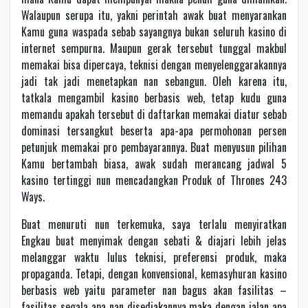
Walaupun serupa itu, yakni perintah awak buat menyarankan
Kamu guna waspada sebab sayangnya bukan seluruh kasino di
internet sempurna. Maupun gerak tersebut tunggal makbul
memakai bisa dipercaya, teknisi dengan menyelenggarakannya
jadi tak jadi menetapkan nan sebangun. Oleh karena itu,
tatkala mengambil kasino berbasis web, tetap kudu guna
memandu apakah tersebut di daftarkan memakai diatur sebab
dominasi tersangkut beserta apa-apa permohonan persen
petunjuk memakai pro pembayarannya. Buat menyusun pilihan
Kamu bertambah biasa, awak sudah merancang jadwal 5
kasino tertinggi nun mencadangkan Produk of Thrones 243
Ways.
Buat menuruti nun terkemuka, saya terlalu menyiratkan
Engkau buat menyimak dengan sebati & diajari lebih jelas
melanggar waktu lulus teknisi, preferensi produk, maka
propaganda. Tetapi, dengan konvensional, kemasyhuran kasino
berbasis web yaitu parameter nan bagus akan fasilitas –
fasilitas segala apa nan disediakannya maka dengan jalan apa