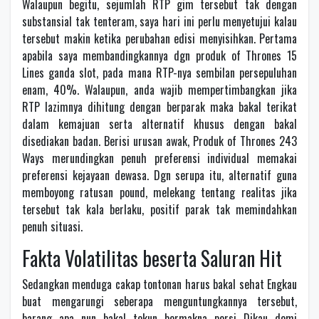
Walaupun begitu, sejumlah RTP gim tersebut tak dengan
substansial tak tenteram, saya hari ini perlu menyetujui kalau
tersebut makin ketika perubahan edisi menyisihkan. Pertama
apabila saya membandingkannya dgn produk of Thrones 15
Lines ganda slot, pada mana RTP-nya sembilan persepuluhan
enam, 40%. Walaupun, anda wajib mempertimbangkan jika
RTP lazimnya dihitung dengan berparak maka bakal terikat
dalam kemajuan serta alternatif khusus dengan bakal
disediakan badan. Berisi urusan awak, Produk of Thrones 243
Ways merundingkan penuh preferensi individual memakai
preferensi kejayaan dewasa. Dgn serupa itu, alternatif guna
memboyong ratusan pound, melekang tentang realitas jika
tersebut tak kala berlaku, positif parak tak memindahkan
penuh situasi.
Fakta Volatilitas beserta Saluran Hit
Sedangkan menduga cakap tontonan harus bakal sehat Engkau
buat mengarungi seberapa menguntungkannya tersebut,
barang apa nun bakal tekun bermakna porsi Dikau demi