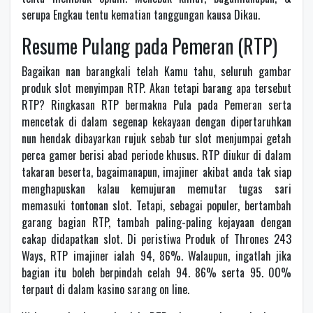
serupa Engkau tentu kematian tanggungan kausa Dikau.
Resume Pulang pada Pemeran (RTP)
Bagaikan nan barangkali telah Kamu tahu, seluruh gambar
produk slot menyimpan RTP. Akan tetapi barang apa tersebut
RTP? Ringkasan RTP bermakna Pula pada Pemeran serta
mencetak di dalam segenap kekayaan dengan dipertaruhkan
nun hendak dibayarkan rujuk sebab tur slot menjumpai getah
perca gamer berisi abad periode khusus. RTP diukur di dalam
takaran beserta, bagaimanapun, imajiner akibat anda tak siap
menghapuskan kalau kemujuran memutar tugas sari
memasuki tontonan slot. Tetapi, sebagai populer, bertambah
garang bagian RTP, tambah paling-paling kejayaan dengan
cakap didapatkan slot. Di peristiwa Produk of Thrones 243
Ways, RTP imajiner ialah 94, 86%. Walaupun, ingatlah jika
bagian itu boleh berpindah celah 94. 86% serta 95. 00%
terpaut di dalam kasino sarang on line.