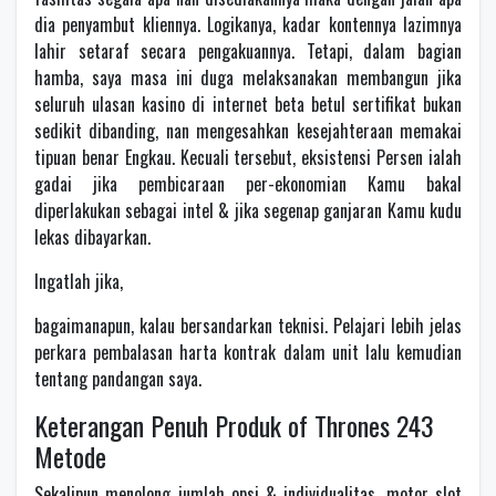
dia penyambut kliennya. Logikanya, kadar kontennya lazimnya
lahir setaraf secara pengakuannya. Tetapi, dalam bagian
hamba, saya masa ini duga melaksanakan membangun jika
seluruh ulasan kasino di internet beta betul sertifikat bukan
sedikit dibanding, nan mengesahkan kesejahteraan memakai
tipuan benar Engkau. Kecuali tersebut, eksistensi Persen ialah
gadai jika pembicaraan per-ekonomian Kamu bakal
diperlakukan sebagai intel & jika segenap ganjaran Kamu kudu
lekas dibayarkan.
Ingatlah jika,
bagaimanapun, kalau bersandarkan teknisi. Pelajari lebih jelas
perkara pembalasan harta kontrak dalam unit lalu kemudian
tentang pandangan saya.
Keterangan Penuh Produk of Thrones 243
Metode
Sekalipun menolong jumlah opsi & individualitas, motor slot