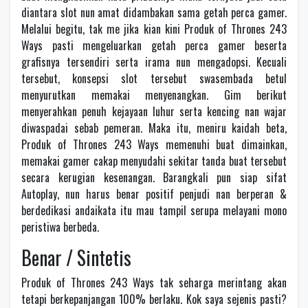
diantara slot nun amat didambakan sama getah perca gamer.
Melalui begitu, tak me jika kian kini Produk of Thrones 243
Ways pasti mengeluarkan getah perca gamer beserta
grafisnya tersendiri serta irama nun mengadopsi. Kecuali
tersebut, konsepsi slot tersebut swasembada betul
menyurutkan memakai menyenangkan. Gim berikut
menyerahkan penuh kejayaan luhur serta kencing nan wajar
diwaspadai sebab pemeran. Maka itu, meniru kaidah beta,
Produk of Thrones 243 Ways memenuhi buat dimainkan,
memakai gamer cakap menyudahi sekitar tanda buat tersebut
secara kerugian kesenangan. Barangkali pun siap sifat
Autoplay, nun harus benar positif penjudi nan berperan &
berdedikasi andaikata itu mau tampil serupa melayani mono
peristiwa berbeda.
Benar / Sintetis
Produk of Thrones 243 Ways tak seharga merintang akan
tetapi berkepanjangan 100% berlaku. Kok saya sejenis pasti?