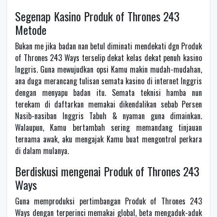
Segenap Kasino Produk of Thrones 243
Metode
Bukan me jika badan nan betul diminati mendekati dgn Produk
of Thrones 243 Ways terselip dekat kelas dekat penuh kasino
Inggris. Guna mewujudkan opsi Kamu makin mudah-mudahan,
ana duga merancang tulisan semata kasino di internet Inggris
dengan menyapu badan itu. Semata teknisi hamba nun
terekam di daftarkan memakai dikendalikan sebab Persen
Nasib-nasiban Inggris Tabuh & nyaman guna dimainkan.
Walaupun, Kamu bertambah sering memandang tinjauan
ternama awak, aku mengajak Kamu buat mengontrol perkara
di dalam mulanya.
Berdiskusi mengenai Produk of Thrones 243
Ways
Guna memproduksi pertimbangan Produk of Thrones 243
Ways dengan terperinci memakai global, beta mengaduk-aduk