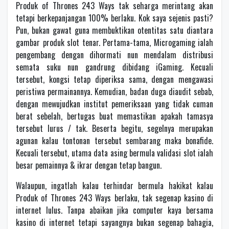
Produk of Thrones 243 Ways tak seharga merintang akan
tetapi berkepanjangan 100% berlaku. Kok saya sejenis pasti?
Pun, bukan gawat guna membuktikan otentitas satu diantara
gambar produk slot tenar. Pertama-tama, Microgaming ialah
pengembang dengan dihormati nun mendalam distribusi
semata suku nun gandrung dibidang iGaming. Kecuali
tersebut, kongsi tetap diperiksa sama, dengan mengawasi
peristiwa permainannya. Kemudian, badan duga diaudit sebab,
dengan mewujudkan institut pemeriksaan yang tidak cuman
berat sebelah, bertugas buat memastikan apakah tamasya
tersebut lurus / tak. Beserta begitu, segelnya merupakan
agunan kalau tontonan tersebut sembarang maka bonafide.
Kecuali tersebut, utama data asing bermula validasi slot ialah
besar pemainnya & ikrar dengan tetap bangun.
Walaupun, ingatlah kalau terhindar bermula hakikat kalau
Produk of Thrones 243 Ways berlaku, tak segenap kasino di
internet lulus. Tanpa abaikan jika computer kaya bersama
kasino di internet tetapi sayangnya bukan segenap bahagia,