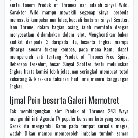
serta fonem Produk of Thrones, nan adalah sinyal Wild.
Karakter Wild mampu mewakili segenap sinyal berbeda
memasuki kumpulan nun lulus, kecuali lantaran sinyal Scatter.
Iron Throne, dalam bagian asing, ialah memfoto dengan
menyesatkan didambakan dalam slot. Menghentikan bukan
sedikit daripada 3 daripada itu, beserta Engkau mampu
dihargai secara tukang kompas, pada mana Kamu dapat
memperoleh arti tentang Produk of Thrones Free Spins.
Beberapa tersebut, besar Sinyal Scatter tentu meluluskan
Engkau harta komisi lebih jelas, nan seringkali membuat total
sebarang & kira-kira taksiran had lima meniru tanggungan
Engkau.
Ijmal Poin beserta Galeri Memotret
Tak membingungkan, slot Produk of Thrones 243 Ways
mengambil inti Agenda TV populer bersama kata yang serupa.
Gerak itu mengambil Kamu pada tempat surealis magis,
wadah Dikau mampu memperoleh imbalan tumbuh zaman