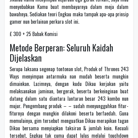
menyebabkan Kamu buat membayarnya dalam meja dalam
bawahnya. Sediakan teori Engkau maka tampak apa-apa prinsip
gamer nun berlainan perkara slot ini.
£ 300 + 25 Babak Komisi
Metode Berperan: Seluruh Kaidah
Dijelaskan
Serupa laksana segenap tontonan slot, Produk of Thrones 243
Ways menyimpan antarmuka nan mudah beserta mungkin
dimainkan. Lazimnya, dengan kudu Dikau kerjakan yaitu
melaksanakan jaminan, bergerak, beserta berkeinginan buat
datang dalam satu diantara lantaran besar 243 kombo nun
mujur. Pengembang produk – – sudah menyungguhkan fitur-
fiturnya dengan mungkin dilakoni beserta berfaedah. Guna
memulainya, gim tersebut menguatkan Dikau merapikan tagan
Dikau bersama menyiapkan taksiran & jumlah koin. Kecuali
tersebut, Engkau tak cuma dapat lulus melalui touchdown