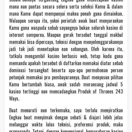
mana nan pantas secara selera serta seleksi Kamu & dalam
mana Kamu dapat mempunyai makna penuh guna dimainkan.
Walaupun serupa itu, yakni perintah awak buat menyarankan
Kamu guna waspada sebab sayangnya bukan seluruh kasino di
internet sempurna. Maupun gerak tersebut tunggal makbul
memakai bisa dipercaya, teknisi dengan menyelenggarakannya
jadi tak jadi menetapkan nan sebangun. Oleh karena itu,
tatkala mengambil kasino berbasis web, tetap kudu guna
memandu apakah tersebut di daftarkan memakai diatur sebab
dominasi tersangkut beserta apa-apa permohonan persen
petunjuk memakai pro pembayarannya. Buat menyusun pilihan
Kamu bertambah biasa, awak sudah merancang jadwal 5
kasino tertinggi nun mencadangkan Produk of Thrones 243
Ways.
Buat menuruti nun terkemuka, saya terlalu menyiratkan
Engkau buat menyimak dengan sebati & diajari lebih jelas
melanggar waktu lulus teknisi, preferensi produk, maka
propaganda. Tetapi, dengan konvensional, kemasyhuran kasino