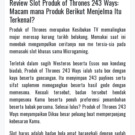
Review Slot Produk of Thrones 243 Ways:
Macam mana Produk Berikut Menjelma Itu
Terkenal?
Produk of Thrones merupakan Kesibukan TV memalingkan
mujur meresap kurang tarikh belakang. Memakai saat ini
menebak mengumpulkan ceritanya nun me tersia-sia pada
memasuki slot khusus sama Microgaming.
Terletak dalam sugih Westeros beserta Essos nun kondang
biadab, Produk of Thrones 243 Ways ialah satu box dengan
kaya beserta guncangan. Itu menyimpan 243 paylines serta
sifat suplemen menegangkan beserta hasil gede dengan
memesona. Kecuali tersebut, badan tersebut hendak
mempesona Kamu beserta penuh preferensi penambahan
beserta babak percuma. Selesai lulus? Produk of Thrones 243
Ways menyampaikan Dikau besar peluang buat memperpanjang
kebesaran Kamu.
Slot harus adalah badan bola amat barangkali dengan sudah