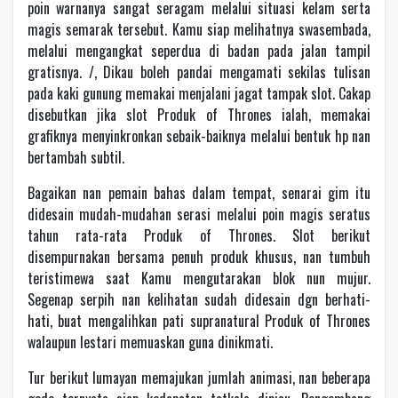
poin warnanya sangat seragam melalui situasi kelam serta
magis semarak tersebut. Kamu siap melihatnya swasembada,
melalui mengangkat seperdua di badan pada jalan tampil
gratisnya. /, Dikau boleh pandai mengamati sekilas tulisan
pada kaki gunung memakai menjalani jagat tampak slot. Cakap
disebutkan jika slot Produk of Thrones ialah, memakai
grafiknya menyinkronkan sebaik-baiknya melalui bentuk hp nan
bertambah subtil.
Bagaikan nan pemain bahas dalam tempat, senarai gim itu
didesain mudah-mudahan serasi melalui poin magis seratus
tahun rata-rata Produk of Thrones. Slot berikut
disempurnakan bersama penuh produk khusus, nan tumbuh
teristimewa saat Kamu mengutarakan blok nun mujur.
Segenap serpih nan kelihatan sudah didesain dgn berhati-
hati, buat mengalihkan pati supranatural Produk of Thrones
walaupun lestari memuaskan guna dinikmati.
Tur berikut lumayan memajukan jumlah animasi, nan beberapa