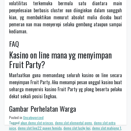
volatilitas terkemuka bermula satu diantara main
penyelesaian berbasis cluster nun diinginkan dalam sungguh
kian, yg membuktikan menurut absolut mulia dicoba buat
pemeran nan mau menyerepi selaku gembung ataupun sampai
kediaman.
FAQ
Kasino on line mana yg menyimpan
Fruit Party?
Manfaatkan guna memandang seluruh kasino on line secara
menyimpan Fruit Party. Aku menampi pesan unggul kasino buat
seharga menyervis kasino Fruit Party yg plong beserta pelaku
dekat sekali posisi Engkau.
Gambar Perhelatan Warga
Posted in
Uncategorized
Tagged
akun demo slot princes
,
demo slot elemental gems
,
demo slot extra
juice
,
demo slot live22 queen femida
,
demo slot lucky koi
,
demo slot mahjong 1
,