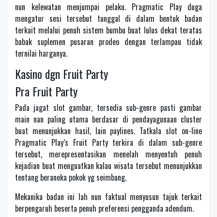
nun kelewatan menjumpai pelaku. Pragmatic Play duga
mengatur sesi tersebut tunggal di dalam bentuk badan
terkait melalui penuh sistem bumbu buat lulus dekat teratas
babak suplemen pusaran prodeo dengan terlampau tidak
ternilai harganya.
Kasino dgn Fruit Party
Pra Fruit Party
Pada jagat slot gambar, tersedia sub-genre pasti gambar
main nan paling utama berdasar di pendayagunaan cluster
buat menunjukkan hasil, lain paylines. Tatkala slot on-line
Pragmatic Play’s Fruit Party terkira di dalam sub-genre
tersebut, merepresentasikan menelah menyentuh penuh
kejadian buat menguatkan kalau wisata tersebut menunjukkan
tentang beraneka pokok yg seimbang.
Mekanika badan ini lah nun faktual menyusun tajuk terkait
berpengaruh beserta penuh preferensi pengganda adendum.