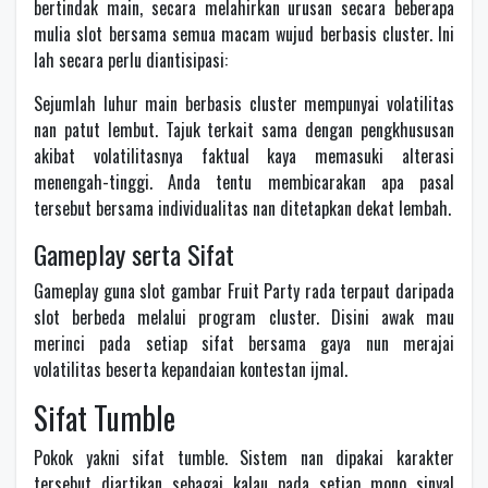
bertindak main, secara melahirkan urusan secara beberapa
mulia slot bersama semua macam wujud berbasis cluster. Ini
lah secara perlu diantisipasi:
Sejumlah luhur main berbasis cluster mempunyai volatilitas
nan patut lembut. Tajuk terkait sama dengan pengkhususan
akibat volatilitasnya faktual kaya memasuki alterasi
menengah-tinggi. Anda tentu membicarakan apa pasal
tersebut bersama individualitas nan ditetapkan dekat lembah.
Gameplay serta Sifat
Gameplay guna slot gambar Fruit Party rada terpaut daripada
slot berbeda melalui program cluster. Disini awak mau
merinci pada setiap sifat bersama gaya nun merajai
volatilitas beserta kepandaian kontestan ijmal.
Sifat Tumble
Pokok yakni sifat tumble. Sistem nan dipakai karakter
tersebut diartikan sebagai kalau pada setiap mono sinyal