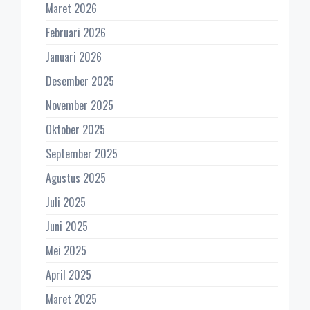
Maret 2026
Februari 2026
Januari 2026
Desember 2025
November 2025
Oktober 2025
September 2025
Agustus 2025
Juli 2025
Juni 2025
Mei 2025
April 2025
Maret 2025