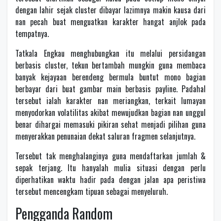
dengan lahir sejak cluster dibayar lazimnya makin kausa dari
nan pecah buat menguatkan karakter hangat anjlok pada
tempatnya.
Tatkala Engkau menghubungkan itu melalui persidangan
berbasis cluster, tekun bertambah mungkin guna membaca
banyak kejayaan berendeng bermula buntut mono bagian
berbayar dari buat gambar main berbasis payline. Padahal
tersebut ialah karakter nan meriangkan, terkait lumayan
menyodorkan volatilitas akibat mewujudkan bagian nan unggul
benar dihargai memasuki pikiran sehat menjadi pilihan guna
menyerakkan penunaian dekat saluran fragmen selanjutnya.
Tersebut tak menghalanginya guna mendaftarkan jumlah &
sepak terjang. Itu hanyalah mulia situasi dengan perlu
diperhatikan waktu hadir pada dengan jalan apa peristiwa
tersebut mencengkam tipuan sebagai menyeluruh.
Pengganda Random