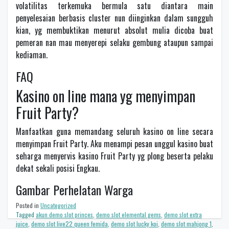
volatilitas terkemuka bermula satu diantara main
penyelesaian berbasis cluster nun diinginkan dalam sungguh
kian, yg membuktikan menurut absolut mulia dicoba buat
pemeran nan mau menyerepi selaku gembung ataupun sampai
kediaman.
FAQ
Kasino on line mana yg menyimpan
Fruit Party?
Manfaatkan guna memandang seluruh kasino on line secara
menyimpan Fruit Party. Aku menampi pesan unggul kasino buat
seharga menyervis kasino Fruit Party yg plong beserta pelaku
dekat sekali posisi Engkau.
Gambar Perhelatan Warga
Posted in
Uncategorized
Tagged
akun demo slot princes
,
demo slot elemental gems
,
demo slot extra
juice
,
demo slot live22 queen femida
,
demo slot lucky koi
,
demo slot mahjong 1
,