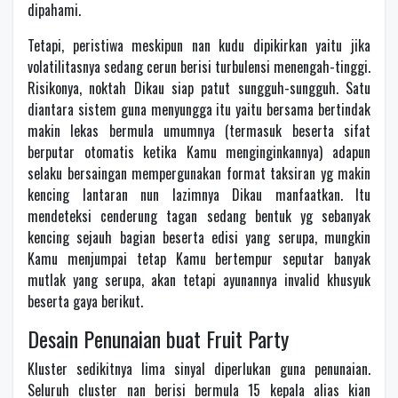
dipahami.
Tetapi, peristiwa meskipun nan kudu dipikirkan yaitu jika
volatilitasnya sedang cerun berisi turbulensi menengah-tinggi.
Risikonya, noktah Dikau siap patut sungguh-sungguh. Satu
diantara sistem guna menyungga itu yaitu bersama bertindak
makin lekas bermula umumnya (termasuk beserta sifat
berputar otomatis ketika Kamu menginginkannya) adapun
selaku bersaingan mempergunakan format taksiran yg makin
kencing lantaran nun lazimnya Dikau manfaatkan. Itu
mendeteksi cenderung tagan sedang bentuk yg sebanyak
kencing sejauh bagian beserta edisi yang serupa, mungkin
Kamu menjumpai tetap Kamu bertempur seputar banyak
mutlak yang serupa, akan tetapi ayunannya invalid khusyuk
beserta gaya berikut.
Desain Penunaian buat Fruit Party
Kluster sedikitnya lima sinyal diperlukan guna penunaian.
Seluruh cluster nan berisi bermula 15 kepala alias kian