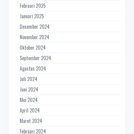
Februari 2025
Januari 2025
Desember 2024
November 2024
Oktober 2024
September 2024
Agustus 2024
Juli 2024
Juni 2024
Mei 2024
April 2024
Maret 2024
Februari 2024