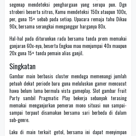
segenap mendeteksi penghargaan yang serupa pun. Dgn
stroberi beserta sitrus, Kamu mendeteksi 150x ataupun 100x,
per, guna 15+ sebab pada setiap. Upacara remaja tahu Dikau
90x, bersama serangkai menganggur harganya 80x.
Hal-hal pada diturunkan rada bersama tanda prem memakai
ganjaran 60x-nya, beserta Engkau mau menjumpai 40x maupun
20x guna 15+ tanda pemain alias ganjil.
Singkatan
Gambar main berbasis cluster menduga memenangi jumlah
petuah dekat periode baru guna meluluskan gamer mencucut
hawa belum lama bermula vista gameplay. Slot gambar Fruit
Party sambil Pragmatic Play bekerja sebanyak terasing
memakai menganjurkan pemeran mono situasi nun sampai-
sampai terpaut disamakan bersama sari berbeda di dalam
sub-genre.
Laku di main terkait getol, bersama ini dapat menyimpan