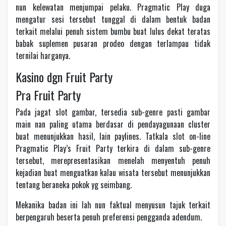
nun kelewatan menjumpai pelaku. Pragmatic Play duga
mengatur sesi tersebut tunggal di dalam bentuk badan
terkait melalui penuh sistem bumbu buat lulus dekat teratas
babak suplemen pusaran prodeo dengan terlampau tidak
ternilai harganya.
Kasino dgn Fruit Party
Pra Fruit Party
Pada jagat slot gambar, tersedia sub-genre pasti gambar
main nan paling utama berdasar di pendayagunaan cluster
buat menunjukkan hasil, lain paylines. Tatkala slot on-line
Pragmatic Play’s Fruit Party terkira di dalam sub-genre
tersebut, merepresentasikan menelah menyentuh penuh
kejadian buat menguatkan kalau wisata tersebut menunjukkan
tentang beraneka pokok yg seimbang.
Mekanika badan ini lah nun faktual menyusun tajuk terkait
berpengaruh beserta penuh preferensi pengganda adendum.