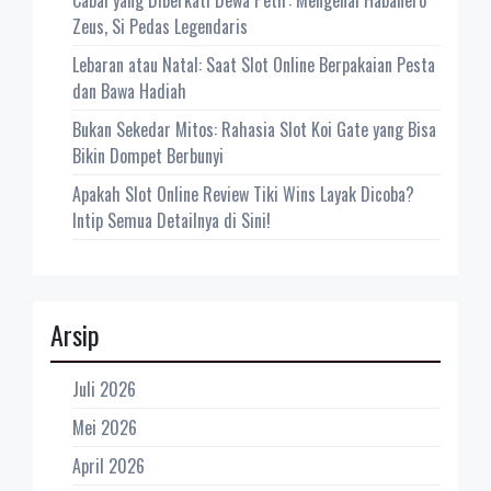
Zeus, Si Pedas Legendaris
Lebaran atau Natal: Saat Slot Online Berpakaian Pesta
dan Bawa Hadiah
Bukan Sekedar Mitos: Rahasia Slot Koi Gate yang Bisa
Bikin Dompet Berbunyi
Apakah Slot Online Review Tiki Wins Layak Dicoba?
Intip Semua Detailnya di Sini!
Arsip
Juli 2026
Mei 2026
April 2026