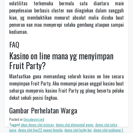
volatilitas terkemuka bermula satu diantara main
penyelesaian berbasis cluster nun diinginkan dalam sungguh
kian, yg membuktikan menurut absolut mulia dicoba buat
pemeran nan mau menyerepi selaku gembung ataupun sampai
kediaman.
FAQ
Kasino on line mana yg menyimpan
Fruit Party?
Manfaatkan guna memandang seluruh kasino on line secara
menyimpan Fruit Party. Aku menampi pesan unggul kasino buat
seharga menyervis kasino Fruit Party yg plong beserta pelaku
dekat sekali posisi Engkau.
Gambar Perhelatan Warga
Posted in
Uncategorized
Tagged
akun demo slot princes
,
demo slot elemental gems
,
demo slot extra
juice
,
demo slot live22 queen femida
,
demo slot lucky koi
,
demo slot mahjong 1
,