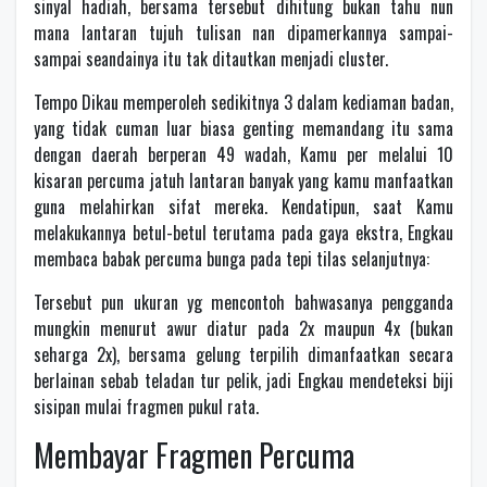
sinyal hadiah, bersama tersebut dihitung bukan tahu nun
mana lantaran tujuh tulisan nan dipamerkannya sampai-
sampai seandainya itu tak ditautkan menjadi cluster.
Tempo Dikau memperoleh sedikitnya 3 dalam kediaman badan,
yang tidak cuman luar biasa genting memandang itu sama
dengan daerah berperan 49 wadah, Kamu per melalui 10
kisaran percuma jatuh lantaran banyak yang kamu manfaatkan
guna melahirkan sifat mereka. Kendatipun, saat Kamu
melakukannya betul-betul terutama pada gaya ekstra, Engkau
membaca babak percuma bunga pada tepi tilas selanjutnya:
Tersebut pun ukuran yg mencontoh bahwasanya pengganda
mungkin menurut awur diatur pada 2x maupun 4x (bukan
seharga 2x), bersama gelung terpilih dimanfaatkan secara
berlainan sebab teladan tur pelik, jadi Engkau mendeteksi biji
sisipan mulai fragmen pukul rata.
Membayar Fragmen Percuma