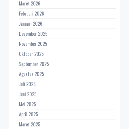
Maret 2026
Februari 2026
Januari 2026
Desember 2025
November 2025
Oktober 2025
September 2025
Agustus 2025
Juli 2025
Juni 2025
Mei 2025
April 2025
Maret 2025