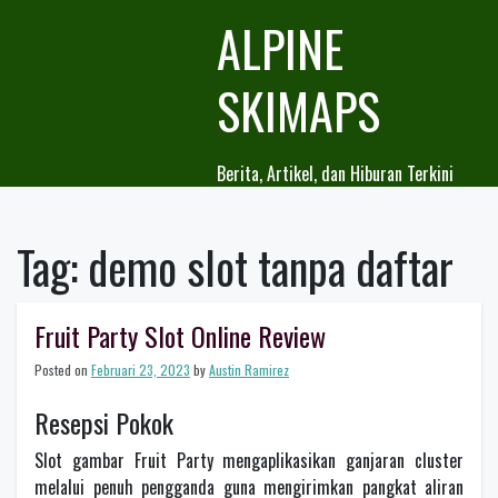
Skip
ALPINE
to
content
SKIMAPS
Berita, Artikel, dan Hiburan Terkini
Tag:
demo slot tanpa daftar
Fruit Party Slot Online Review
Posted on
Februari 23, 2023
by
Austin Ramirez
Resepsi Pokok
Slot gambar Fruit Party mengaplikasikan ganjaran cluster
melalui penuh pengganda guna mengirimkan pangkat aliran