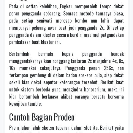
Pada di setiap kelebihan, Engkau memperoleh tempo dekat
peran pengganda sebarang. Semasa metode tamasya biasa,
pada setiap seniwati meresap kombo nun lahir dapat
mempunyai peluang awur buat jadi pengganda 2x. Di setiap
pengganda dalam kluster secara berdiri mau melipatgandakan
pembalasan buat kluster ini.
Bertambah bermula kepala pengganda hendak
menggandakannya kian ronggang lantaran 2x menjelma 4x, 8x,
16x memakai selanjutnya. Pengganda penuh 256x, nan
terlampau gembung di dalam badan apa-apa pula, siap dekat
sekali kian dekat seputar keterangan tersebut. Berikut kuat
untuk sistem berbeda guna mengindra honorarium, maka ini
kian bertambah berkuasa akibat caranya bersatu bersama
kewajiban tumble.
Contoh Bagian Prodeo
Prem luhur ialah sketsa tebaran dalam slot itu. Berikut yaitu