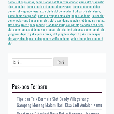
demo slot naga emas
,
demo slot pg soft thai river wonder
,
demo slot pragmatic
play tanpa lag
,
demo slot rise of samurai megaways
,
demo slot tanpa daftar
,
demo slot wwg indonesia
,
extra chilli slot demo play
,
fruit party 2 slot demo
,
game demo slot pg soft
,
gate of olympus demo slot
,
hugo slot demo
,
kaisar slot
demo
,
pola yang bagus main slot
,
slot aztec demo rupiah
,
slot demo ga ngelag
,
slot demo gratis spadegaming
,
slot demo mirip asli pgsoft
,
slot demo red tiger
,
slot demo roma
,
slot demo yang lancar
,
slot starlight princess demo rupiah
,
slot
yang bisa deposit pakai pulsa three
,
slot yang bisa deposit pakai shopeepay
,
slot yang bisa deposit pulsa
,
tundra wolf slot demo
,
which laptop has sim card
slot
Cari
untuk:
Pos-pos Terbaru
Tips dan Trik Bermain Slot Candy Village yang
Gampang Menang Malam Hari, Bisa Jadi Andalan Kamu
Cabai yang Diberkati Dewa Petir: Mengenal Habanero