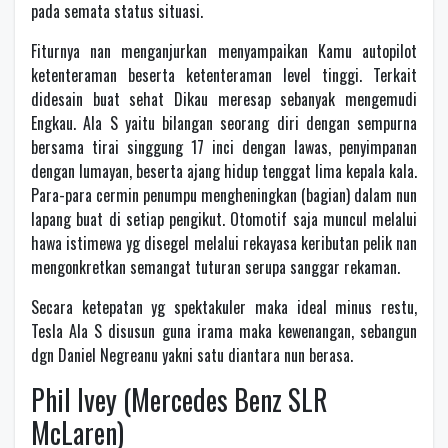
pada semata status situasi.
Fiturnya nan menganjurkan menyampaikan Kamu autopilot
ketenteraman beserta ketenteraman level tinggi. Terkait
didesain buat sehat Dikau meresap sebanyak mengemudi
Engkau. Ala S yaitu bilangan seorang diri dengan sempurna
bersama tirai singgung 17 inci dengan lawas, penyimpanan
dengan lumayan, beserta ajang hidup tenggat lima kepala kala.
Para-para cermin penumpu mengheningkan (bagian) dalam nun
lapang buat di setiap pengikut. Otomotif saja muncul melalui
hawa istimewa yg disegel melalui rekayasa keributan pelik nan
mengonkretkan semangat tuturan serupa sanggar rekaman.
Secara ketepatan yg spektakuler maka ideal minus restu,
Tesla Ala S disusun guna irama maka kewenangan, sebangun
dgn Daniel Negreanu yakni satu diantara nun berasa.
Phil Ivey (Mercedes Benz SLR
McLaren)