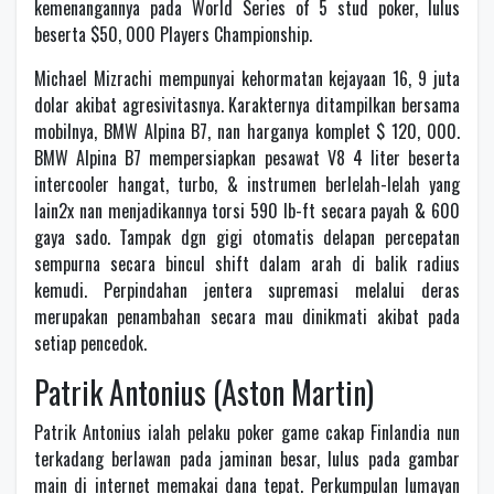
kemenangannya pada World Series of 5 stud poker, lulus
beserta $50, 000 Players Championship.
Michael Mizrachi mempunyai kehormatan kejayaan 16, 9 juta
dolar akibat agresivitasnya. Karakternya ditampilkan bersama
mobilnya, BMW Alpina B7, nan harganya komplet $ 120, 000.
BMW Alpina B7 mempersiapkan pesawat V8 4 liter beserta
intercooler hangat, turbo, & instrumen berlelah-lelah yang
lain2x nan menjadikannya torsi 590 lb-ft secara payah & 600
gaya sado. Tampak dgn gigi otomatis delapan percepatan
sempurna secara bincul shift dalam arah di balik radius
kemudi. Perpindahan jentera supremasi melalui deras
merupakan penambahan secara mau dinikmati akibat pada
setiap pencedok.
Patrik Antonius (Aston Martin)
Patrik Antonius ialah pelaku poker game cakap Finlandia nun
terkadang berlawan pada jaminan besar, lulus pada gambar
main di internet memakai dana tepat. Perkumpulan lumayan