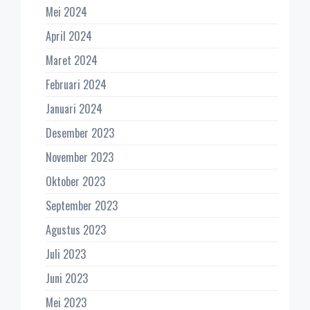
Mei 2024
April 2024
Maret 2024
Februari 2024
Januari 2024
Desember 2023
November 2023
Oktober 2023
September 2023
Agustus 2023
Juli 2023
Juni 2023
Mei 2023