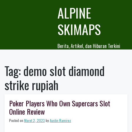
Skip
ALPINE
to
content
SKIMAPS
Berita, Artikel, dan Hiburan Terkini
Tag:
demo slot diamond
strike rupiah
Poker Players Who Own Supercars Slot
Online Review
Posted on
Maret 2, 2023
by
Austin Ramirez