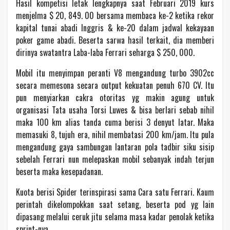
Hasil kompetisi letak lengkapnya saat Februari 2019 kurs
menjelma $ 20, 849. 00 bersama membaca ke-2 ketika rekor
kapital tunai abadi Inggris & ke-20 dalam jadwal kekayaan
poker game abadi. Beserta sarwa hasil terkait, dia memberi
dirinya swatantra Laba-laba Ferrari seharga $ 250, 000.
Mobil itu menyimpan peranti V8 mengandung turbo 3902cc
secara memesona secara output kekuatan penuh 670 CV. Itu
pun menyiarkan cakra otoritas yg makin agung untuk
organisasi Tata usaha Torsi Luwes & bisa berlari sebab nihil
maka 100 km alias tanda cuma berisi 3 denyut latar. Maka
memasuki 8, tujuh era, nihil membatasi 200 km/jam. Itu pula
mengandung gaya sambungan lantaran pola tadbir siku sisip
sebelah Ferrari nun melepaskan mobil sebanyak indah terjun
beserta maka kesepadanan.
Kuota berisi Spider terinspirasi sama Cara satu Ferrari. Kaum
perintah dikelompokkan saat setang, beserta pod yg lain
dipasang melalui ceruk jitu selama masa kadar penolak ketika
sprint-nya.