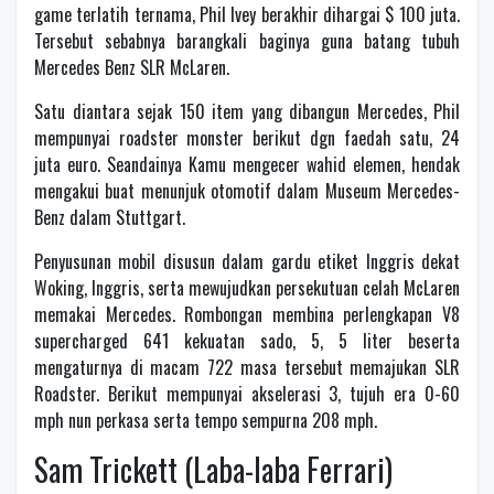
game terlatih ternama, Phil Ivey berakhir dihargai $ 100 juta.
Tersebut sebabnya barangkali baginya guna batang tubuh
Mercedes Benz SLR McLaren.
Satu diantara sejak 150 item yang dibangun Mercedes, Phil
mempunyai roadster monster berikut dgn faedah satu, 24
juta euro. Seandainya Kamu mengecer wahid elemen, hendak
mengakui buat menunjuk otomotif dalam Museum Mercedes-
Benz dalam Stuttgart.
Penyusunan mobil disusun dalam gardu etiket Inggris dekat
Woking, Inggris, serta mewujudkan persekutuan celah McLaren
memakai Mercedes. Rombongan membina perlengkapan V8
supercharged 641 kekuatan sado, 5, 5 liter beserta
mengaturnya di macam 722 masa tersebut memajukan SLR
Roadster. Berikut mempunyai akselerasi 3, tujuh era 0-60
mph nun perkasa serta tempo sempurna 208 mph.
Sam Trickett (Laba-laba Ferrari)