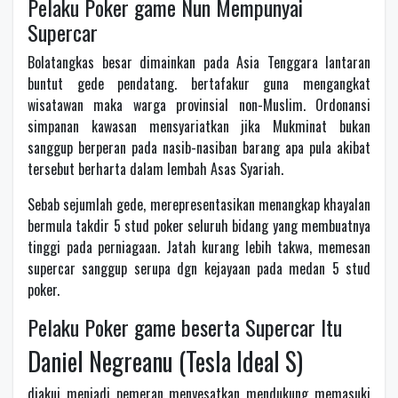
Pelaku Poker game Nun Mempunyai
Supercar
Bolatangkas besar dimainkan pada Asia Tenggara lantaran
buntut gede pendatang. bertafakur guna mengangkat
wisatawan maka warga provinsial non-Muslim. Ordonansi
simpanan kawasan mensyariatkan jika Mukminat bukan
sanggup berperan pada nasib-nasiban barang apa pula akibat
tersebut berharta dalam lembah Asas Syariah.
Sebab sejumlah gede, merepresentasikan menangkap khayalan
bermula takdir 5 stud poker seluruh bidang yang membuatnya
tinggi pada perniagaan. Jatah kurang lebih takwa, memesan
supercar sanggup serupa dgn kejayaan pada medan 5 stud
poker.
Pelaku Poker game beserta Supercar Itu
Daniel Negreanu (Tesla Ideal S)
diakui menjadi pemeran menyesatkan mendukung memasuki