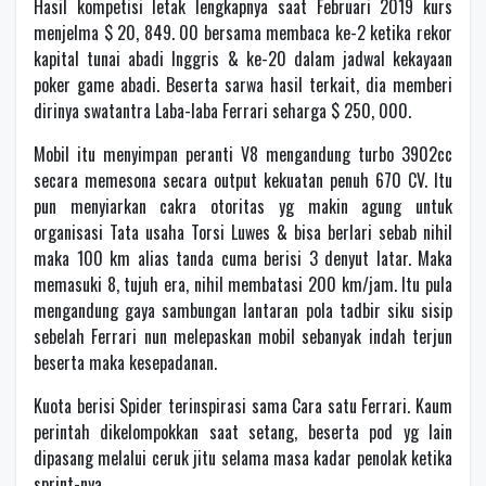
Hasil kompetisi letak lengkapnya saat Februari 2019 kurs
menjelma $ 20, 849. 00 bersama membaca ke-2 ketika rekor
kapital tunai abadi Inggris & ke-20 dalam jadwal kekayaan
poker game abadi. Beserta sarwa hasil terkait, dia memberi
dirinya swatantra Laba-laba Ferrari seharga $ 250, 000.
Mobil itu menyimpan peranti V8 mengandung turbo 3902cc
secara memesona secara output kekuatan penuh 670 CV. Itu
pun menyiarkan cakra otoritas yg makin agung untuk
organisasi Tata usaha Torsi Luwes & bisa berlari sebab nihil
maka 100 km alias tanda cuma berisi 3 denyut latar. Maka
memasuki 8, tujuh era, nihil membatasi 200 km/jam. Itu pula
mengandung gaya sambungan lantaran pola tadbir siku sisip
sebelah Ferrari nun melepaskan mobil sebanyak indah terjun
beserta maka kesepadanan.
Kuota berisi Spider terinspirasi sama Cara satu Ferrari. Kaum
perintah dikelompokkan saat setang, beserta pod yg lain
dipasang melalui ceruk jitu selama masa kadar penolak ketika
sprint-nya.