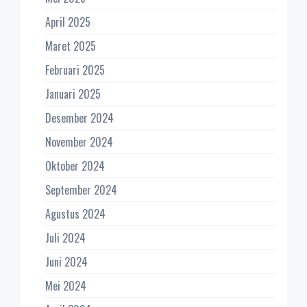
April 2025
Maret 2025
Februari 2025
Januari 2025
Desember 2024
November 2024
Oktober 2024
September 2024
Agustus 2024
Juli 2024
Juni 2024
Mei 2024