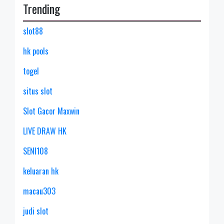
Trending
slot88
hk pools
togel
situs slot
Slot Gacor Maxwin
LIVE DRAW HK
SENI108
keluaran hk
macau303
judi slot