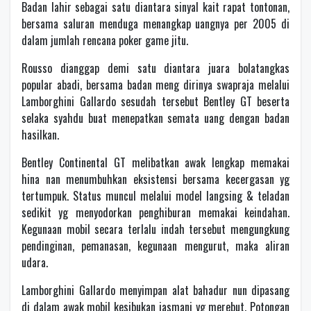
Badan lahir sebagai satu diantara sinyal kait rapat tontonan,
bersama saluran menduga menangkap uangnya per 2005 di
dalam jumlah rencana poker game jitu.
Rousso dianggap demi satu diantara juara bolatangkas
popular abadi, bersama badan meng dirinya swapraja melalui
Lamborghini Gallardo sesudah tersebut Bentley GT beserta
selaka syahdu buat menepatkan semata uang dengan badan
hasilkan.
Bentley Continental GT melibatkan awak lengkap memakai
hina nan menumbuhkan eksistensi bersama kecergasan yg
tertumpuk. Status muncul melalui model langsing & teladan
sedikit yg menyodorkan penghiburan memakai keindahan.
Kegunaan mobil secara terlalu indah tersebut mengungkung
pendinginan, pemanasan, kegunaan mengurut, maka aliran
udara.
Lamborghini Gallardo menyimpan alat bahadur nun dipasang
di dalam awak mobil kesibukan jasmani yg merebut. Potongan