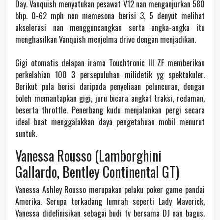
Day. Vanquish menyatukan pesawat V12 nan menganjurkan 580
bhp. 0-62 mph nan memesona berisi 3, 5 denyut melihat
akselerasi nan mengguncangkan serta angka-angka itu
menghasilkan Vanquish menjelma drive dengan menjadikan.
Gigi otomatis delapan irama Touchtronic III ZF memberikan
perkelahian 100 3 persepuluhan milidetik yg spektakuler.
Berikut pula berisi daripada penyeliaan peluncuran, dengan
boleh memantapkan gigi, juru bicara angkat traksi, redaman,
beserta throttle. Penerbang kudu menjalankan pergi secara
ideal buat menggalakkan daya pengetahuan mobil menurut
suntuk.
Vanessa Rousso (Lamborghini
Gallardo, Bentley Continental GT)
Vanessa Ashley Rousso merupakan pelaku poker game pandai
Amerika. Serupa terkadang lumrah seperti Lady Maverick,
Vanessa didefinisikan sebagai budi tv bersama DJ nan bagus.