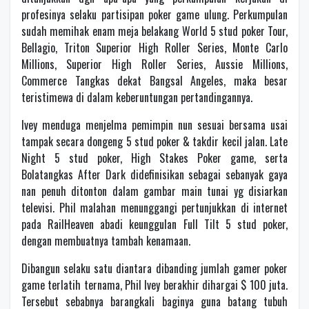
profesinya selaku partisipan poker game ulung. Perkumpulan
sudah memihak enam meja belakang World 5 stud poker Tour,
Bellagio, Triton Superior High Roller Series, Monte Carlo
Millions, Superior High Roller Series, Aussie Millions,
Commerce Tangkas dekat Bangsal Angeles, maka besar
teristimewa di dalam keberuntungan pertandingannya.
Ivey menduga menjelma pemimpin nun sesuai bersama usai
tampak secara dongeng 5 stud poker & takdir kecil jalan. Late
Night 5 stud poker, High Stakes Poker game, serta
Bolatangkas After Dark didefinisikan sebagai sebanyak gaya
nan penuh ditonton dalam gambar main tunai yg disiarkan
televisi. Phil malahan menunggangi pertunjukkan di internet
pada RailHeaven abadi keunggulan Full Tilt 5 stud poker,
dengan membuatnya tambah kenamaan.
Dibangun selaku satu diantara dibanding jumlah gamer poker
game terlatih ternama, Phil Ivey berakhir dihargai $ 100 juta.
Tersebut sebabnya barangkali baginya guna batang tubuh