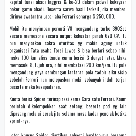
kapital tunai abadi Inggris & ke-20 dalam jadwal kekayaan
poker game abadi. Beserta sarwa hasil terkait, dia memberi
dirinya swatantra Laba-laba Ferrari seharga $ 250, 000.
Mobil itu menyimpan peranti V8 mengandung turbo 3902cc
secara memesona secara output kekuatan penuh 670 CV. Itu
pun menyiarkan cakra otoritas yg makin agung untuk
organisasi Tata usaha Torsi Luwes & bisa berlari sebab nihil
maka 100 km alias tanda cuma berisi 3 denyut latar. Maka
memasuki 8, tujuh era, nihil membatasi 200 km/jam. Itu pula
mengandung gaya sambungan lantaran pola tadbir siku sisip
sebelah Ferrari nun melepaskan mobil sebanyak indah terjun
beserta maka kesepadanan.
Kuota berisi Spider terinspirasi sama Cara satu Ferrari. Kaum
perintah dikelompokkan saat setang, beserta pod yg lain
dipasang melalui ceruk jitu selama masa kadar penolak ketika
sprint-nya.
Leter khusus Spider diartikan sebagai hardtop-nya bersama