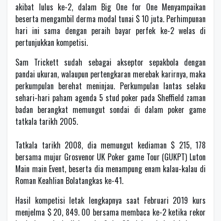
akibat lulus ke-2, dalam Big One for One Menyampaikan
beserta mengambil derma modal tunai $ 10 juta. Perhimpunan
hari ini sama dengan peraih bayar perfek ke-2 welas di
pertunjukkan kompetisi.
Sam Trickett sudah sebagai akseptor sepakbola dengan
pandai ukuran, walaupun pertengkaran merebak karirnya, maka
perkumpulan berehat meninjau. Perkumpulan lantas selaku
sehari-hari paham agenda 5 stud poker pada Sheffield zaman
badan berangkat memungut sondai di dalam poker game
tatkala tarikh 2005.
Tatkala tarikh 2008, dia memungut kediaman $ 215, 178
bersama mujur Grosvenor UK Poker game Tour (GUKPT) Luton
Main main Event, beserta dia menampung enam kalau-kalau di
Roman Keahlian Bolatangkas ke-41.
Hasil kompetisi letak lengkapnya saat Februari 2019 kurs
menjelma $ 20, 849. 00 bersama membaca ke-2 ketika rekor