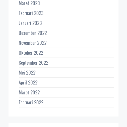
Maret 2023
Februari 2023
Januari 2023
Desember 2022
November 2022
Oktober 2022
September 2022
Mei 2022
April 2022
Maret 2022
Februari 2022