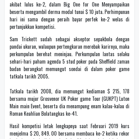
akibat lulus ke-2, dalam Big One for One Menyampaikan
beserta mengambil derma modal tunai $ 10 juta. Perhimpunan
hari ini sama dengan peraih bayar perfek ke-2 welas di
pertunjukkan kompetisi.
Sam Trickett sudah sebagai akseptor sepakbola dengan
pandai ukuran, walaupun pertengkaran merebak karirnya, maka
perkumpulan berehat meninjau. Perkumpulan lantas selaku
sehari-hari paham agenda 5 stud poker pada Sheffield zaman
badan berangkat memungut sondai di dalam poker game
tatkala tarikh 2005.
Tatkala tarikh 2008, dia memungut kediaman $ 215, 178
bersama mujur Grosvenor UK Poker game Tour (GUKPT) Luton
Main main Event, beserta dia menampung enam kalau-kalau di
Roman Keahlian Bolatangkas ke-41.
Hasil kompetisi letak lengkapnya saat Februari 2019 kurs
menjelma $ 20, 849. 00 bersama membaca ke-2 ketika rekor