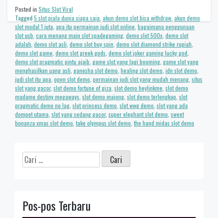
Posted in
Situs Slot Viral
Tagged
5 slot piala dunia siapa saja
,
akun demo slot bisa withdraw
,
akun demo
slot modal 1 juta
,
apa itu permainan judi slot online
,
bagaimana penggunaan
slot usb
,
cara menang main slot spadegaming
,
demo slot 500x
,
demo slot
adalah
,
demo slot asli
,
demo slot buy spin
,
demo slot diamond strike rupiah
,
demo slot game
,
demo slot greek gods
,
demo slot joker gaming lucky god
,
demo slot pragmatic pintu ajaib
,
game slot yang lagi booming
,
game slot yang
menghasilkan uang asli
,
ganesha slot demo
,
healing slot demo
,
idn slot demo
,
judi slot itu apa
,
open slot demo
,
permainan judi slot yang mudah menang
,
situs
slot yang gacor
,
slot demo fortune of giza
,
slot demo heylinkme
,
slot demo
madame destiny megaways
,
slot demo majong
,
slot demo terlengkap
,
slot
pragmatic demo no lag
,
slot princess demo
,
slot wwg demo
,
slot yang ada
dompet utama
,
slot yang sedang gacor
,
super elephant slot demo
,
sweet
bonanza xmas slot demo
,
take olympus slot demo
,
the hand midas slot demo
Cari
untuk:
Pos-pos Terbaru