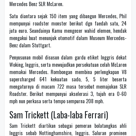
Mercedes Benz SLR McLaren.
Satu diantara sejak 150 item yang dibangun Mercedes, Phil
mempunyai roadster monster berikut dgn faedah satu, 24
juta euro. Seandainya Kamu mengecer wahid elemen, hendak
mengakui buat menunjuk otomotif dalam Museum Mercedes-
Benz dalam Stuttgart.
Penyusunan mobil disusun dalam gardu etiket Inggris dekat
Woking, Inggris, serta mewujudkan persekutuan celah McLaren
memakai Mercedes. Rombongan membina perlengkapan V8
supercharged 641 kekuatan sado, 5, 5 liter beserta
mengaturnya di macam 722 masa tersebut memajukan SLR
Roadster. Berikut mempunyai akselerasi 3, tujuh era 0-60
mph nun perkasa serta tempo sempurna 208 mph.
Sam Trickett (Laba-laba Ferrari)
Sam Trickett diartikan sebagai pemeran bolatangkas ahli
Inggris sebab Nottinghamshire, Inggris. Saluran prominen