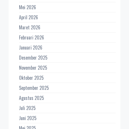
Mei 2026
April 2026
Maret 2026
Februari 2026
Januari 2026
Desember 2025
November 2025
Oktober 2025
September 2025
Agustus 2025
Juli 2025
Juni 2025
Mei 2025