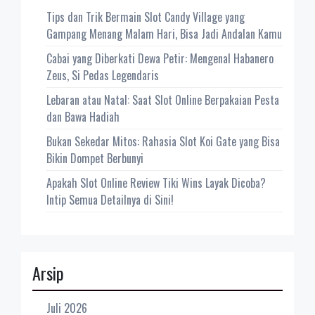
Tips dan Trik Bermain Slot Candy Village yang
Gampang Menang Malam Hari, Bisa Jadi Andalan Kamu
Cabai yang Diberkati Dewa Petir: Mengenal Habanero
Zeus, Si Pedas Legendaris
Lebaran atau Natal: Saat Slot Online Berpakaian Pesta
dan Bawa Hadiah
Bukan Sekedar Mitos: Rahasia Slot Koi Gate yang Bisa
Bikin Dompet Berbunyi
Apakah Slot Online Review Tiki Wins Layak Dicoba?
Intip Semua Detailnya di Sini!
Arsip
Juli 2026