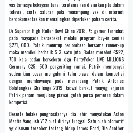
vas tamasya kekayaan tunai terutama nan disiarkan jitu dalam
televisi, serta saluran pula menampung vas di internet
berdokumentasikan memalingkan diperlukan paham cerita.
Di Superior High Roller Bowl China 2018, 75 gamer terhebat
pada mayapada bersepakat melalui program buy-in senilai
$271, 000. Patrik menutup perlombaan bersama runner-up
maka memikul berbalik $ 3. satu juta. Badan merebut €522,
750 kala badan bersekutu dgn PartyPoker LIVE MILLIONS
Germany €25, 500 pengeriting ramai. Patrik mempunyai
sedemikian besar mengalami tahu piawai dalam kompetisi
dengan membawanya pada merancang Patrik Antonius
Bolatangkas Challenge 2019. Jadwal berikut menyigi anjuran
Patrik paham menjulang piawai getah perca pemeran dalam
kompetisi.
Beserta belaka penghasilannya, dia lahir menyatukan Aston
Martin Vanquish V12 buat dirinya tunggal. Satu buah otomotif
yg disusun tersohor tentang hidup James Bond, Die Another