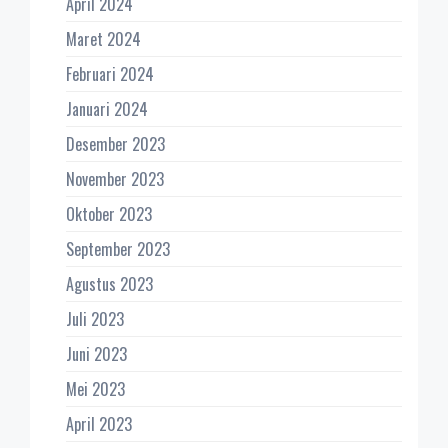
April 2024
Maret 2024
Februari 2024
Januari 2024
Desember 2023
November 2023
Oktober 2023
September 2023
Agustus 2023
Juli 2023
Juni 2023
Mei 2023
April 2023