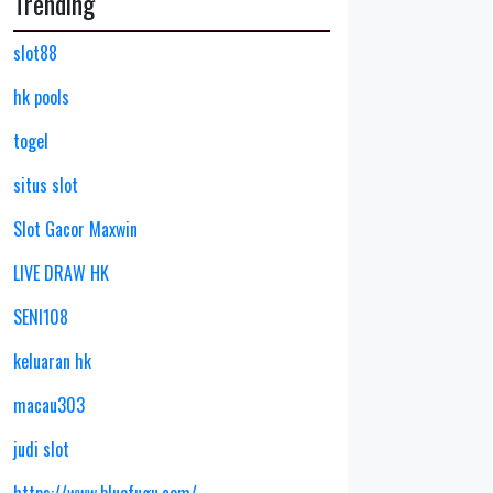
Trending
slot88
hk pools
togel
situs slot
Slot Gacor Maxwin
LIVE DRAW HK
SENI108
keluaran hk
macau303
judi slot
https://www.bluefugu.com/