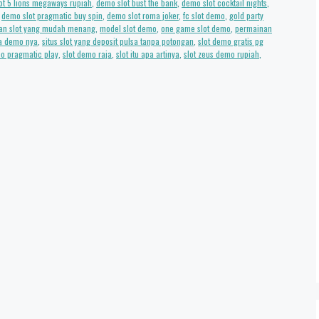
ot 5 lions megaways rupiah
,
demo slot bust the bank
,
demo slot cocktail nights
,
,
demo slot pragmatic buy spin
,
demo slot roma joker
,
fc slot demo
,
gold party
nan slot yang mudah menang
,
model slot demo
,
one game slot demo
,
permainan
da demo nya
,
situs slot yang deposit pulsa tanpa potongan
,
slot demo gratis pg
mo pragmatic play
,
slot demo raja
,
slot itu apa artinya
,
slot zeus demo rupiah
,