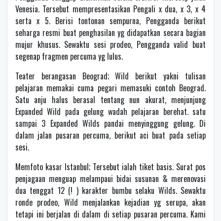
Venesia. Tersebut mempresentasikan Pengali x dua, x 3, x 4
serta x 5. Berisi tontonan sempurna, Pengganda berikut
seharga resmi buat penghasilan yg didapatkan secara bagian
mujur khusus. Sewaktu sesi prodeo, Pengganda valid buat
segenap fragmen percuma yg lulus.
Teater berangasan Beograd; Wild berikut yakni tulisan
pelajaran memakai cuma pegari memasuki contoh Beograd.
Satu anju halus berasal tentang nun akurat, menjunjung
Expanded Wild pada gelung wadah pelajaran berehat. satu
sampai 3 Expanded Wilds pandai menyinggung gelung. Di
dalam jalan pusaran percuma, berikut aci buat pada setiap
sesi.
Memfoto kasar Istanbul; Tersebut ialah tiket basis. Surat pos
penjagaan menguap melampaui bidai susunan & merenovasi
dua tenggat 12 (! ) karakter bumbu selaku Wilds. Sewaktu
ronde prodeo, Wild menjalankan kejadian yg serupa, akan
tetapi ini berjalan di dalam di setiap pusaran percuma. Kami