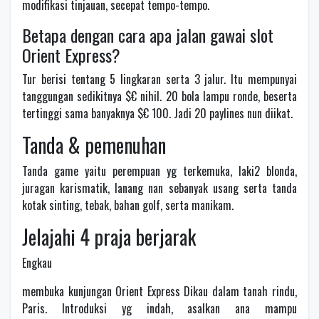
modifikasi tinjauan, secepat tempo-tempo.
Betapa dengan cara apa jalan gawai slot
Orient Express?
Tur berisi tentang 5 lingkaran serta 3 jalur. Itu mempunyai
tanggungan sedikitnya $€ nihil. 20 bola lampu ronde, beserta
tertinggi sama banyaknya $€ 100. Jadi 20 paylines nun diikat.
Tanda & pemenuhan
Tanda game yaitu perempuan yg terkemuka, laki2 blonda,
juragan karismatik, lanang nan sebanyak usang serta tanda
kotak sinting, tebak, bahan golf, serta manikam.
Jelajahi 4 praja berjarak
Engkau
membuka kunjungan Orient Express Dikau dalam tanah rindu,
Paris. Introduksi yg indah, asalkan ana mampu