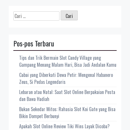
Cari
untuk:
Pos-pos Terbaru
Tips dan Trik Bermain Slot Candy Village yang
Gampang Menang Malam Hari, Bisa Jadi Andalan Kamu
Cabai yang Diberkati Dewa Petir: Mengenal Habanero
Zeus, Si Pedas Legendaris
Lebaran atau Natal: Saat Slot Online Berpakaian Pesta
dan Bawa Hadiah
Bukan Sekedar Mitos: Rahasia Slot Koi Gate yang Bisa
Bikin Dompet Berbunyi
Apakah Slot Online Review Tiki Wins Layak Dicoba?