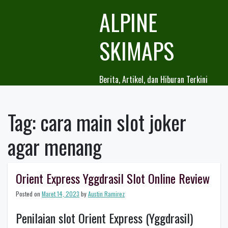
Skip
ALPINE
to
content
SKIMAPS
Berita, Artikel, dan Hiburan Terkini
Tag:
cara main slot joker
agar menang
Orient Express Yggdrasil Slot Online Review
Posted on
Maret 14, 2023
by
Austin Ramirez
Penilaian slot Orient Express (Yggdrasil)