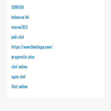
SENI108
keluaran hk
macau303
judi slot
https://www.bluefugu.com/
pragmatic play
slot online
agen slot
Slot online