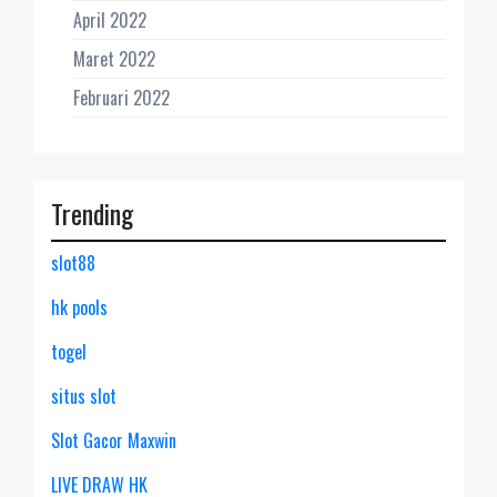
April 2022
Maret 2022
Februari 2022
Trending
slot88
hk pools
togel
situs slot
Slot Gacor Maxwin
LIVE DRAW HK