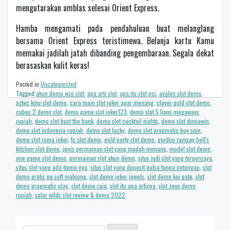
mengutarakan amblas selesai Orient Express.
Hamba mengamati pada pendahuluan buat melanglang
bersama Orient Express teristimewa. Belanja kartu Kamu
memakai jadilah jatah dibanding pengembaraan. Segala dekat
berasaskan kulit keras!
Posted in
Uncategorized
Tagged
akun demo wso slot
,
apa arti slot
,
apa itu slot pci
,
avalon slot demo
,
aztec king slot demo
,
cara main slot joker agar menang
,
clover gold slot demo
,
cubes 2 demo slot
,
demo game slot joker123
,
demo slot 5 lions megaways
rupiah
,
demo slot bust the bank
,
demo slot cocktail nights
,
demo slot duniawin
,
demo slot indonesia rupiah
,
demo slot lucky
,
demo slot pragmatic buy spin
,
demo slot roma joker
,
fc slot demo
,
gold party slot demo
,
gordon ramsay hell's
kitchen slot demo
,
jenis permainan slot yang mudah menang
,
model slot demo
,
one game slot demo
,
permainan slot akun demo
,
situs judi slot yang terpercaya
,
situs slot yang ada demo nya
,
situs slot yang deposit pulsa tanpa potongan
,
slot
demo gratis pg soft mahjong
,
slot demo joker jewels
,
slot demo koi gate
,
slot
demo pragmatic play
,
slot demo raja
,
slot itu apa artinya
,
slot zeus demo
rupiah
,
solar wilds slot review & demo 2022