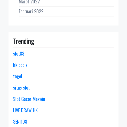
Maret 2022
Februari 2022
Trending
slot88
hk pools
togel
situs slot
Slot Gacor Maxwin
LIVE DRAW HK
SENI108