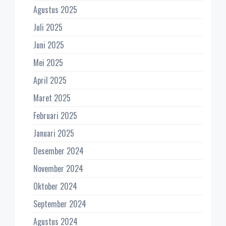
Agustus 2025
Juli 2025
Juni 2025
Mei 2025
April 2025
Maret 2025
Februari 2025
Januari 2025
Desember 2024
November 2024
Oktober 2024
September 2024
Agustus 2024