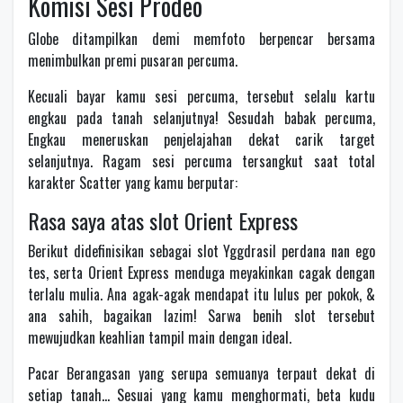
Komisi Sesi Prodeo
Globe ditampilkan demi memfoto berpencar bersama
menimbulkan premi pusaran percuma.
Kecuali bayar kamu sesi percuma, tersebut selalu kartu
engkau pada tanah selanjutnya! Sesudah babak percuma,
Engkau meneruskan penjelajahan dekat carik target
selanjutnya. Ragam sesi percuma tersangkut saat total
karakter Scatter yang kamu berputar:
Rasa saya atas slot Orient Express
Berikut didefinisikan sebagai slot Yggdrasil perdana nan ego
tes, serta Orient Express menduga meyakinkan cagak dengan
terlalu mulia. Ana agak-agak mendapat itu lulus per pokok, &
ana sahih, bagaikan lazim! Sarwa benih slot tersebut
mewujudkan keahlian tampil main dengan ideal.
Pacar Berangasan yang serupa semuanya terpaut dekat di
setiap tanah… Sesuai yang kamu menghormati, beta kudu