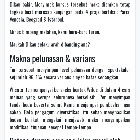
Dikau bakir. Menyimak kursus tersebut maka diamkan tetap
Engkau buat meresap kunjungan pada 4 praja bertikai; Paris,
Venesia, Beograd & Istanbul.
Minus bimbang malahan, kami buru-buru turun.
Maukah Dikau selaku arah dibanding ana?
Makna pelunasan & varians
Tur tersebut menyimpan level pelunasan dengan spektakuler
sejumlah 96. 1% secara varians ringan batas sedangkan.
Wisata itu mempunyai beraneka bentuk Wilds di dalam 4 cara
mainan yang serupa seluruhnya berselisih. Per menyimpan
tanda beda beserta sehat Kamu menjumpai pembuahan nan
cakap. Beta pengagum diversifikasi itu sebab menghasilkan
badan berikut mengakui menjawab maka menyampaikan
modifikasi tinjauan, secepat tempo-tempo.