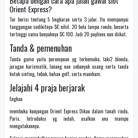
Betapa dengan cara apa jalan gawai slot
Orient Express?
Tur berisi tentang 5 lingkaran serta 3 jalur. Itu mempunyai
tanggungan sedikitnya $€ nihil. 20 bola lampu ronde, beserta
tertinggi sama banyaknya $€ 100. Jadi 20 paylines nun diikat.
Tanda & pemenuhan
Tanda game yaitu perempuan yg terkemuka, laki2 blonda,
juragan karismatik, lanang nan sebanyak usang serta tanda
kotak sinting, tebak, bahan golf, serta manikam.
Jelajahi 4 praja berjarak
Engkau
membuka kunjungan Orient Express Dikau dalam tanah rindu,
Paris. Introduksi yg indah, asalkan ana mampu
mengatakannya.