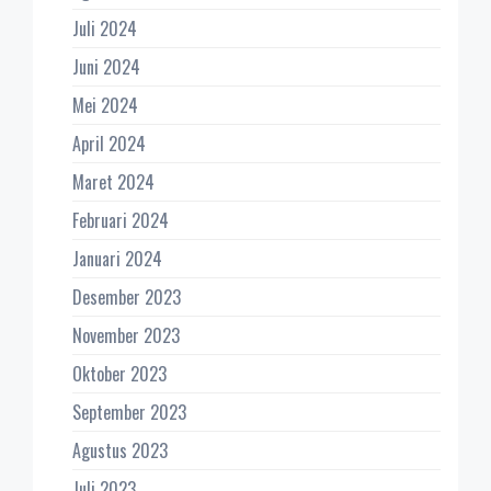
Juli 2024
Juni 2024
Mei 2024
April 2024
Maret 2024
Februari 2024
Januari 2024
Desember 2023
November 2023
Oktober 2023
September 2023
Agustus 2023
Juli 2023