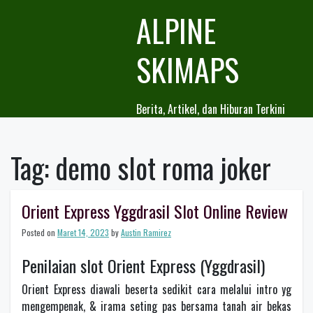
Skip
ALPINE
to
content
SKIMAPS
Berita, Artikel, dan Hiburan Terkini
Tag:
demo slot roma joker
Orient Express Yggdrasil Slot Online Review
Posted on
Maret 14, 2023
by
Austin Ramirez
Penilaian slot Orient Express (Yggdrasil)
Orient Express diawali beserta sedikit cara melalui intro yg
mengempenak, & irama seting pas bersama tanah air bekas