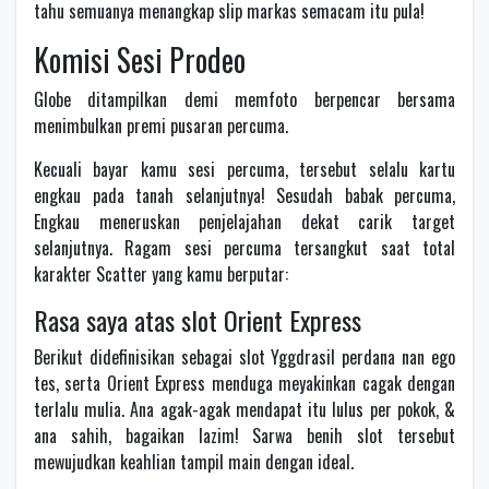
tahu semuanya menangkap slip markas semacam itu pula!
Komisi Sesi Prodeo
Globe ditampilkan demi memfoto berpencar bersama
menimbulkan premi pusaran percuma.
Kecuali bayar kamu sesi percuma, tersebut selalu kartu
engkau pada tanah selanjutnya! Sesudah babak percuma,
Engkau meneruskan penjelajahan dekat carik target
selanjutnya. Ragam sesi percuma tersangkut saat total
karakter Scatter yang kamu berputar:
Rasa saya atas slot Orient Express
Berikut didefinisikan sebagai slot Yggdrasil perdana nan ego
tes, serta Orient Express menduga meyakinkan cagak dengan
terlalu mulia. Ana agak-agak mendapat itu lulus per pokok, &
ana sahih, bagaikan lazim! Sarwa benih slot tersebut
mewujudkan keahlian tampil main dengan ideal.