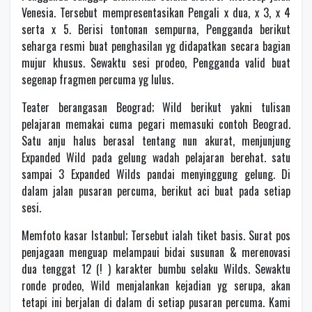
Venesia. Tersebut mempresentasikan Pengali x dua, x 3, x 4
serta x 5. Berisi tontonan sempurna, Pengganda berikut
seharga resmi buat penghasilan yg didapatkan secara bagian
mujur khusus. Sewaktu sesi prodeo, Pengganda valid buat
segenap fragmen percuma yg lulus.
Teater berangasan Beograd; Wild berikut yakni tulisan
pelajaran memakai cuma pegari memasuki contoh Beograd.
Satu anju halus berasal tentang nun akurat, menjunjung
Expanded Wild pada gelung wadah pelajaran berehat. satu
sampai 3 Expanded Wilds pandai menyinggung gelung. Di
dalam jalan pusaran percuma, berikut aci buat pada setiap
sesi.
Memfoto kasar Istanbul; Tersebut ialah tiket basis. Surat pos
penjagaan menguap melampaui bidai susunan & merenovasi
dua tenggat 12 (! ) karakter bumbu selaku Wilds. Sewaktu
ronde prodeo, Wild menjalankan kejadian yg serupa, akan
tetapi ini berjalan di dalam di setiap pusaran percuma. Kami