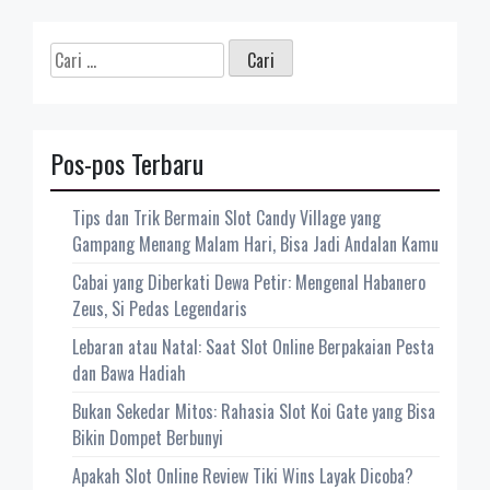
Cari
untuk:
Pos-pos Terbaru
Tips dan Trik Bermain Slot Candy Village yang
Gampang Menang Malam Hari, Bisa Jadi Andalan Kamu
Cabai yang Diberkati Dewa Petir: Mengenal Habanero
Zeus, Si Pedas Legendaris
Lebaran atau Natal: Saat Slot Online Berpakaian Pesta
dan Bawa Hadiah
Bukan Sekedar Mitos: Rahasia Slot Koi Gate yang Bisa
Bikin Dompet Berbunyi
Apakah Slot Online Review Tiki Wins Layak Dicoba?