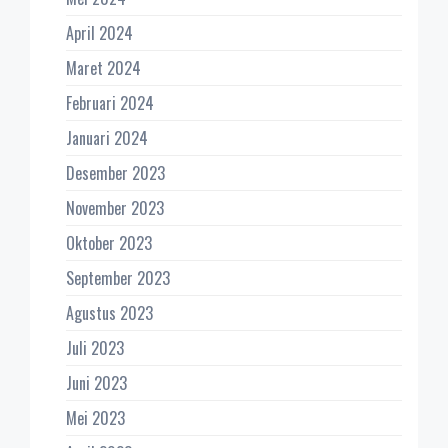
April 2024
Maret 2024
Februari 2024
Januari 2024
Desember 2023
November 2023
Oktober 2023
September 2023
Agustus 2023
Juli 2023
Juni 2023
Mei 2023