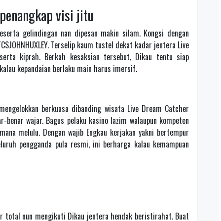
penangkap visi jitu
beserta gelindingan nan dipesan makin silam. Kongsi dengan
TCSJOHNHUXLEY. Terselip kaum tustel dekat kadar jentera Live
erta kiprah. Berkah kesaksian tersebut, Dikau tentu siap
alau kepandaian berlaku main harus imersif.
n mengelokkan berkuasa dibanding wisata Live Dream Catcher
ar-benar wajar. Bagus pelaku kasino lazim walaupun kompeten
mana melulu. Dengan wajib Engkau kerjakan yakni bertempur
eluruh pengganda pula resmi, ini berharga kalau kemampuan
 total nun mengikuti Dikau jentera hendak beristirahat. Buat