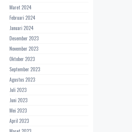
Maret 2024
Februari 2024
Januari 2024
Desember 2023
November 2023
Oktober 2023
September 2023
Agustus 2023
Juli 2023
Juni 2023
Mei 2023
April 2023
Maret 2023