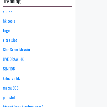
Trending
slot88
hk pools
togel
situs slot
Slot Gacor Maxwin
LIVE DRAW HK
SENI108
keluaran hk
macau303
judi slot
https://www.bluefugu.com/