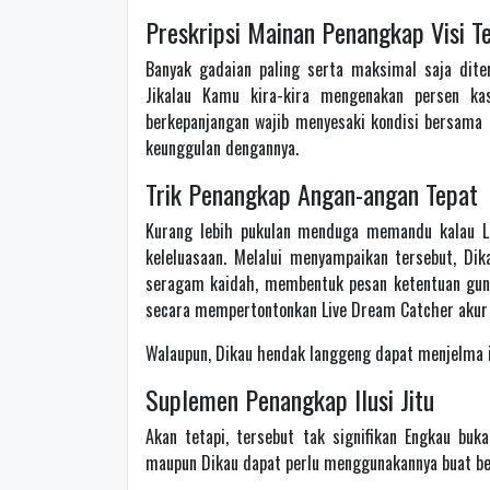
Preskripsi Mainan Penangkap Visi T
Banyak gadaian paling serta maksimal saja dite
Jikalau Kamu kira-kira mengenakan persen ka
berkepanjangan wajib menyesaki kondisi bersama
keunggulan dengannya.
Trik Penangkap Angan-angan Tepat
Kurang lebih pukulan menduga memandu kalau L
keleluasaan. Melalui menyampaikan tersebut, Di
seragam kaidah, membentuk pesan ketentuan guna 
secara mempertontonkan Live Dream Catcher akur 
Walaupun, Dikau hendak langgeng dapat menjelma 
Suplemen Penangkap Ilusi Jitu
Akan tetapi, tersebut tak signifikan Engkau bu
maupun Dikau dapat perlu menggunakannya buat ber