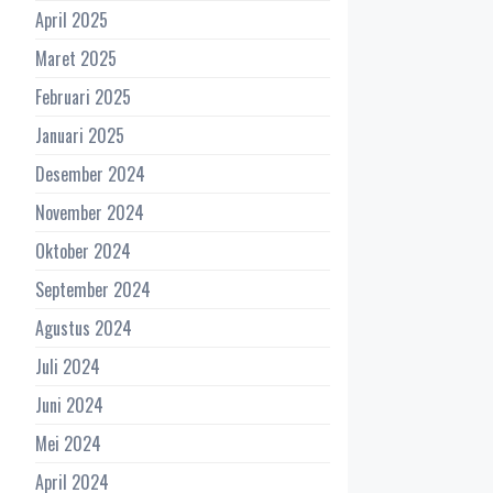
April 2025
Maret 2025
Februari 2025
Januari 2025
Desember 2024
November 2024
Oktober 2024
September 2024
Agustus 2024
Juli 2024
Juni 2024
Mei 2024
April 2024