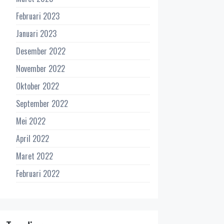
Februari 2023
Januari 2023
Desember 2022
November 2022
Oktober 2022
September 2022
Mei 2022
April 2022
Maret 2022
Februari 2022