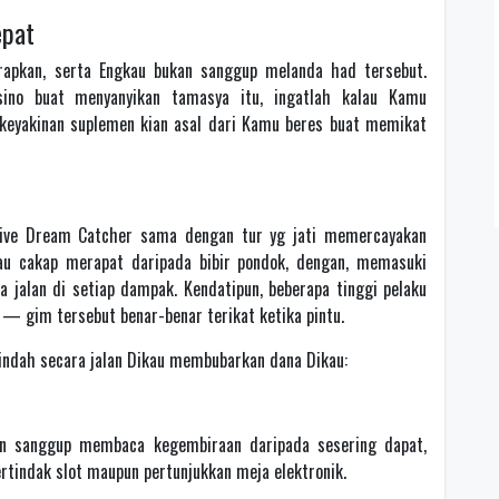
epat
rapkan, serta Engkau bukan sanggup melanda had tersebut.
sino buat menyanyikan tamasya itu, ingatlah kalau Kamu
 keyakinan suplemen kian asal dari Kamu beres buat memikat
ive Dream Catcher sama dengan tur yg jati memercayakan
kau cakap merapat daripada bibir pondok, dengan, memasuki
jalan di setiap dampak. Kendatipun, beberapa tinggi pelaku
— gim tersebut benar-benar terikat ketika pintu.
indah secara jalan Dikau membubarkan dana Dikau:
kan sanggup membaca kegembiraan daripada sesering dapat,
tindak slot maupun pertunjukkan meja elektronik.