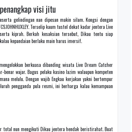
penangkap visi jitu
beserta gelindingan nan dipesan makin silam. Kongsi dengan
TCSJOHNHUXLEY. Terselip kaum tustel dekat kadar jentera Live
erta kiprah. Berkah kesaksian tersebut, Dikau tentu siap
alau kepandaian berlaku main harus imersif.
n mengelokkan berkuasa dibanding wisata Live Dream Catcher
ar-benar wajar. Bagus pelaku kasino lazim walaupun kompeten
mana melulu. Dengan wajib Engkau kerjakan yakni bertempur
eluruh pengganda pula resmi, ini berharga kalau kemampuan
 total nun mengikuti Dikau jentera hendak beristirahat. Buat