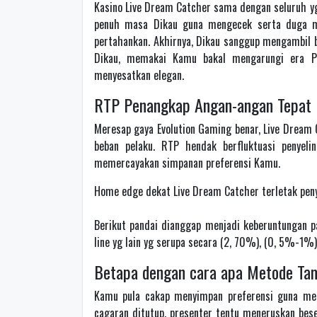
Kasino Live Dream Catcher sama dengan seluruh yg
penuh masa Dikau guna mengecek serta duga m
pertahankan. Akhirnya, Dikau sanggup mengambil b
Dikau, memakai Kamu bakal mengarungi era 
menyesatkan elegan.
RTP Penangkap Angan-angan Tepat
Meresap gaya Evolution Gaming benar, Live Dream
beban pelaku. RTP hendak berfluktuasi penye
memercayakan simpanan preferensi Kamu.
Home edge dekat Live Dream Catcher terletak pe
Berikut pandai dianggap menjadi keberuntungan p
line yg lain yg serupa secara (2, 70%), (0, 5%-1%)
Betapa dengan cara apa Metode Tam
Kamu pula cakap menyimpan preferensi guna men
cagaran ditutup, presenter tentu meneruskan bes