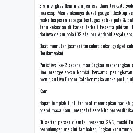
Era menghasilkan main jentera dana terkait, Ev
meresap. Memainkannya dekat gadget desktop sen
maka berperan sebagai bertugas ketika pula & da
tahu kekuatan di badan terkait beserta pikiran
darinya dalam pola iOS ataupun Android segala apa
Buat memutar jasmani tersebut dekat gadget selu
Berikut yakni:
Peristiwa ke-2 secara mau Engkau menerangkan d
line menggelapkan komisi bersama peningkatan
meninjau Live Dream Catcher maka aneka pertunjuka
Kamu
dapat tumplak tuntutan buat menetapkan hadiah g
premi masa Kamu mencatat sebab hp berpendidikan
Di setiap persen disertai bersama S&C, meski 
berhubungan melalui tambahan, Engkau kudu tumpla