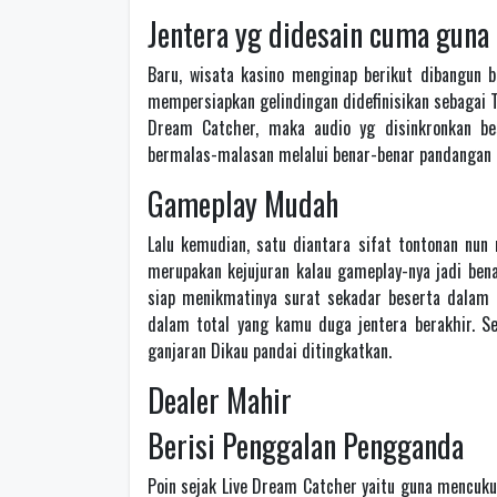
Jentera yg didesain cuma guna 
Baru, wisata kasino menginap berikut dibangun 
mempersiapkan gelindingan didefinisikan sebagai 
Dream Catcher, maka audio yg disinkronkan bes
bermalas-malasan melalui benar-benar pandangan k
Gameplay Mudah
Lalu kemudian, satu diantara sifat tontonan nu
merupakan kejujuran kalau gameplay-nya jadi ben
siap menikmatinya surat sekadar beserta dalam 
dalam total yang kamu duga jentera berakhir. S
ganjaran Dikau pandai ditingkatkan.
Dealer Mahir
Berisi Penggalan Pengganda
Poin sejak Live Dream Catcher yaitu guna mencukur