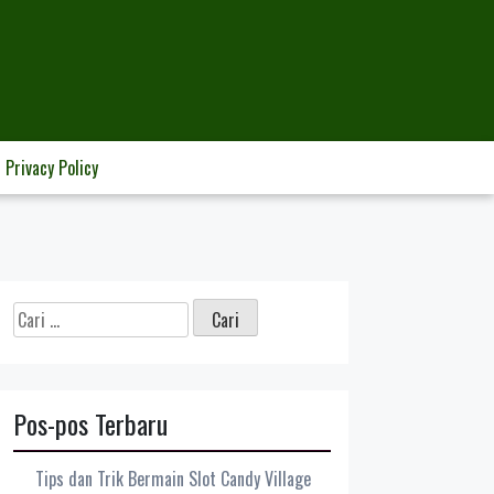
Privacy Policy
Cari
untuk:
Pos-pos Terbaru
Tips dan Trik Bermain Slot Candy Village