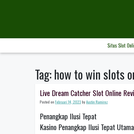
Skip
to
content
Situs Slot Onl
Tag:
how to win slots o
Live Dream Catcher Slot Online Rev
Posted on
Februari 14, 2023
by
Austin Ramirez
Penangkap Ilusi Tepat
Kasino Penangkap Ilusi Tepat Utama