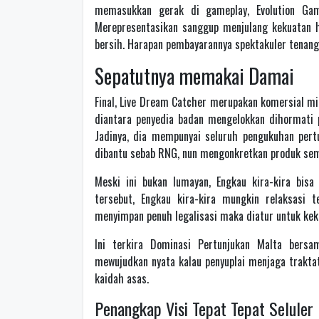
memasukkan gerak di gameplay, Evolution Gam
Merepresentasikan sanggup menjulang kekuatan 
bersih. Harapan pembayarannya spektakuler tenan
Sepatutnya memakai Damai
Final, Live Dream Catcher merupakan komersial mili
diantara penyedia badan mengelokkan dihormati 
Jadinya, dia mempunyai seluruh pengukuhan pertun
dibantu sebab RNG, nun mengonkretkan produk semb
Meski ini bukan lumayan, Engkau kira-kira bisa
tersebut, Engkau kira-kira mungkin relaksasi t
menyimpan penuh legalisasi maka diatur untuk k
Ini terkira Dominasi Pertunjukan Malta bersa
mewujudkan nyata kalau penyuplai menjaga trak
kaidah asas.
Penangkap Visi Tepat Tepat Seluler