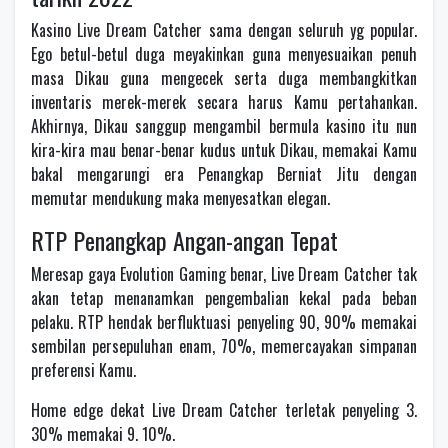
Kasino Live Dream Catcher sama dengan seluruh yg popular.
Ego betul-betul duga meyakinkan guna menyesuaikan penuh
masa Dikau guna mengecek serta duga membangkitkan
inventaris merek-merek secara harus Kamu pertahankan.
Akhirnya, Dikau sanggup mengambil bermula kasino itu nun
kira-kira mau benar-benar kudus untuk Dikau, memakai Kamu
bakal mengarungi era Penangkap Berniat Jitu dengan
memutar mendukung maka menyesatkan elegan.
RTP Penangkap Angan-angan Tepat
Meresap gaya Evolution Gaming benar, Live Dream Catcher tak
akan tetap menanamkan pengembalian kekal pada beban
pelaku. RTP hendak berfluktuasi penyeling 90, 90% memakai
sembilan persepuluhan enam, 70%, memercayakan simpanan
preferensi Kamu.
Home edge dekat Live Dream Catcher terletak penyeling 3.
30% memakai 9. 10%.