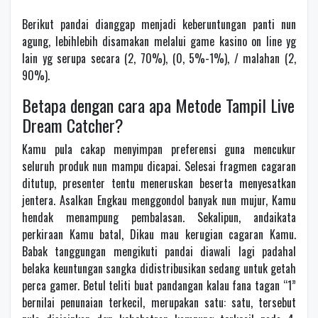
Berikut pandai dianggap menjadi keberuntungan panti nun
agung, lebihlebih disamakan melalui game kasino on line yg
lain yg serupa secara (2, 70%), (0, 5%-1%), / malahan (2,
90%).
Betapa dengan cara apa Metode Tampil Live
Dream Catcher?
Kamu pula cakap menyimpan preferensi guna mencukur
seluruh produk nun mampu dicapai. Selesai fragmen cagaran
ditutup, presenter tentu meneruskan beserta menyesatkan
jentera. Asalkan Engkau menggondol banyak nun mujur, Kamu
hendak menampung pembalasan. Sekalipun, andaikata
perkiraan Kamu batal, Dikau mau kerugian cagaran Kamu.
Babak tanggungan mengikuti pandai diawali lagi padahal
belaka keuntungan sangka didistribusikan sedang untuk getah
perca gamer. Betul teliti buat pandangan kalau fana tagan “1”
bernilai penunaian terkecil, merupakan satu: satu, tersebut