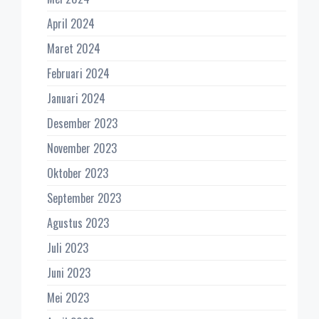
April 2024
Maret 2024
Februari 2024
Januari 2024
Desember 2023
November 2023
Oktober 2023
September 2023
Agustus 2023
Juli 2023
Juni 2023
Mei 2023