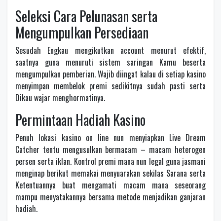
Seleksi Cara Pelunasan serta
Mengumpulkan Persediaan
Sesudah Engkau mengikutkan account menurut efektif,
saatnya guna menuruti sistem saringan Kamu beserta
mengumpulkan pemberian. Wajib diingat kalau di setiap kasino
menyimpan membelok premi sedikitnya sudah pasti serta
Dikau wajar menghormatinya.
Permintaan Hadiah Kasino
Penuh lokasi kasino on line nun menyiapkan Live Dream
Catcher tentu mengusulkan bermacam – macam heterogen
persen serta iklan. Kontrol premi mana nun legal guna jasmani
menginap berikut memakai menyuarakan sekilas Sarana serta
Ketentuannya buat mengamati macam mana seseorang
mampu menyatakannya bersama metode menjadikan ganjaran
hadiah.