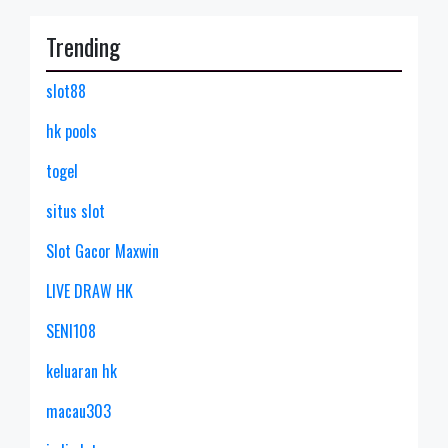
Trending
slot88
hk pools
togel
situs slot
Slot Gacor Maxwin
LIVE DRAW HK
SENI108
keluaran hk
macau303