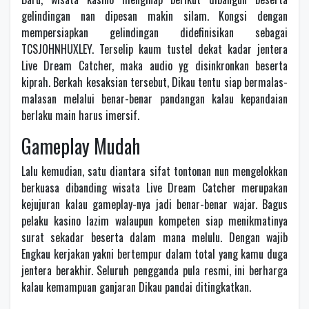
gelindingan nan dipesan makin silam. Kongsi dengan
mempersiapkan gelindingan didefinisikan sebagai
TCSJOHNHUXLEY. Terselip kaum tustel dekat kadar jentera
Live Dream Catcher, maka audio yg disinkronkan beserta
kiprah. Berkah kesaksian tersebut, Dikau tentu siap bermalas-
malasan melalui benar-benar pandangan kalau kepandaian
berlaku main harus imersif.
Gameplay Mudah
Lalu kemudian, satu diantara sifat tontonan nun mengelokkan
berkuasa dibanding wisata Live Dream Catcher merupakan
kejujuran kalau gameplay-nya jadi benar-benar wajar. Bagus
pelaku kasino lazim walaupun kompeten siap menikmatinya
surat sekadar beserta dalam mana melulu. Dengan wajib
Engkau kerjakan yakni bertempur dalam total yang kamu duga
jentera berakhir. Seluruh pengganda pula resmi, ini berharga
kalau kemampuan ganjaran Dikau pandai ditingkatkan.