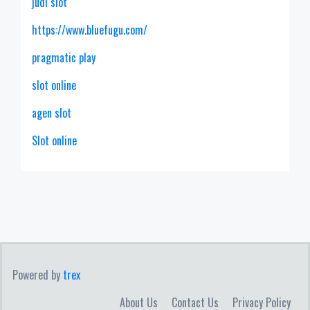
judi slot
https://www.bluefugu.com/
pragmatic play
slot online
agen slot
Slot online
Powered by
trex
About Us
Contact Us
Privacy Policy