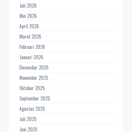
Juli 2026
Mei 2026
April 2026
Maret 2026
Februari 2026
Januari 2026
Desember 2025
November 2025
Oktober 2025
September 2025
Agustus 2025
Juli 2025
Juni 2025