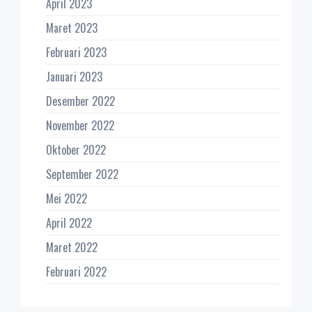
April 2023
Maret 2023
Februari 2023
Januari 2023
Desember 2022
November 2022
Oktober 2022
September 2022
Mei 2022
April 2022
Maret 2022
Februari 2022