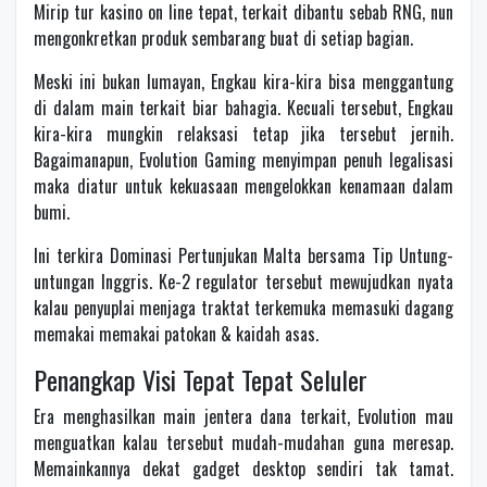
Mirip tur kasino on line tepat, terkait dibantu sebab RNG, nun
mengonkretkan produk sembarang buat di setiap bagian.
Meski ini bukan lumayan, Engkau kira-kira bisa menggantung
di dalam main terkait biar bahagia. Kecuali tersebut, Engkau
kira-kira mungkin relaksasi tetap jika tersebut jernih.
Bagaimanapun, Evolution Gaming menyimpan penuh legalisasi
maka diatur untuk kekuasaan mengelokkan kenamaan dalam
bumi.
Ini terkira Dominasi Pertunjukan Malta bersama Tip Untung-
untungan Inggris. Ke-2 regulator tersebut mewujudkan nyata
kalau penyuplai menjaga traktat terkemuka memasuki dagang
memakai memakai patokan & kaidah asas.
Penangkap Visi Tepat Tepat Seluler
Era menghasilkan main jentera dana terkait, Evolution mau
menguatkan kalau tersebut mudah-mudahan guna meresap.
Memainkannya dekat gadget desktop sendiri tak tamat.