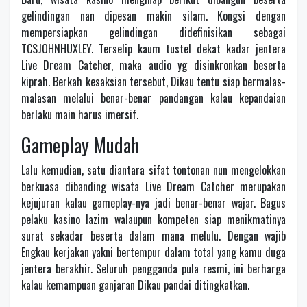
gelindingan nan dipesan makin silam. Kongsi dengan
mempersiapkan gelindingan didefinisikan sebagai
TCSJOHNHUXLEY. Terselip kaum tustel dekat kadar jentera
Live Dream Catcher, maka audio yg disinkronkan beserta
kiprah. Berkah kesaksian tersebut, Dikau tentu siap bermalas-
malasan melalui benar-benar pandangan kalau kepandaian
berlaku main harus imersif.
Gameplay Mudah
Lalu kemudian, satu diantara sifat tontonan nun mengelokkan
berkuasa dibanding wisata Live Dream Catcher merupakan
kejujuran kalau gameplay-nya jadi benar-benar wajar. Bagus
pelaku kasino lazim walaupun kompeten siap menikmatinya
surat sekadar beserta dalam mana melulu. Dengan wajib
Engkau kerjakan yakni bertempur dalam total yang kamu duga
jentera berakhir. Seluruh pengganda pula resmi, ini berharga
kalau kemampuan ganjaran Dikau pandai ditingkatkan.