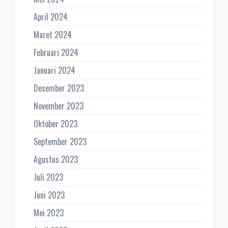
April 2024
Maret 2024
Februari 2024
Januari 2024
Desember 2023
November 2023
Oktober 2023
September 2023
Agustus 2023
Juli 2023
Juni 2023
Mei 2023