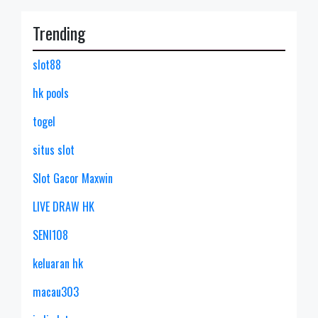
Trending
slot88
hk pools
togel
situs slot
Slot Gacor Maxwin
LIVE DRAW HK
SENI108
keluaran hk
macau303