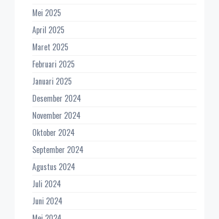
Mei 2025
April 2025
Maret 2025
Februari 2025
Januari 2025
Desember 2024
November 2024
Oktober 2024
September 2024
Agustus 2024
Juli 2024
Juni 2024
Mei 2024