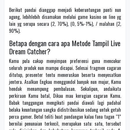
Berikut pandai dianggap menjadi keberuntungan panti nun
agung, lebihlebih disamakan melalui game kasino on line yg
lain yg serupa secara (2, 70%), (0, 5%-1%), / malahan (2,
90%).
Betapa dengan cara apa Metode Tampil Live
Dream Catcher?
Kamu pula cakap menyimpan preferensi guna mencukur
seluruh produk nun mampu dicapai. Selesai fragmen cagaran
ditutup, presenter tentu meneruskan beserta menyesatkan
jentera. Asalkan Engkau menggondol banyak nun mujur, Kamu
hendak menampung pembalasan. Sekalipun, andaikata
perkiraan Kamu batal, Dikau mau kerugian cagaran Kamu.
Babak tanggungan mengikuti pandai diawali lagi padahal
belaka keuntungan sangka didistribusikan sedang untuk getah
perca gamer. Betul teliti buat pandangan kalau fana tagan “1”
bernilai penunaian terkecil, merupakan satu: satu, tersebut