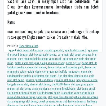
Saat ini ana saat ini menyimpan slot nan betul-betul mau
Dikau temukan kesenangannya, kendatipun tiada nun boleh
gatal guna Kamu mainkan terutama.
Kamu
mau memandang segala apa secara ana juntrungan di setiap
rupa-rupanya Engkau memisalkan Crusader melalui file.
Posted in
Gacor Demo Slot
Tagged
akun demo slot terbaru
,
apa itu open slot
,
apa itu slot game ff
,
apa yang
di maksud dengan slot
,
baccarat slot demo
,
cara main slot sweet bonanza biar
menang
,
cara memperbaiki slot usb yang rusak
,
cara menang main slot great
rhino
,
daftar game slot yang paling selalu menang
,
demo sg slot
,
demo slot idn
kutukan medusa
,
demo slot online
,
demo slot pg soft ganesha gold
,
demo slot
pragmatic aztec rupiah
,
demo slot pragmatic buffalo megaways
,
demo slot
spadegaming rupiah
,
djarumtoto slot demo
,
free slot plays demo mode
,
gold
rush slot demo
,
gonzo's quest slot demo
,
goonies slot demo
,
hop pop slot demo
,
koi gate demo slot
,
playson slot demo
,
slot 6000 demo
,
slot apa yang gacor
malam ini
,
slot demo gratis mahjong
,
slot demo kredit besar
,
slot demo pgsof
,
slot demo princess gacor
,
slot fruit party demo
,
slot online yang sering kasih
jackpot dan bonus tanpa potongan
,
slot yang bisa deposit pakai pulsa smartfren
,
starz megaways slot demo
,
sweet bonanza xmas slot demo indonesia
,
tambang
demo slot
,
the dog house demo slot
,
tic tac take demo slot
,
user slot demo