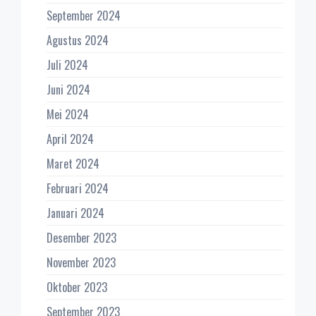
September 2024
Agustus 2024
Juli 2024
Juni 2024
Mei 2024
April 2024
Maret 2024
Februari 2024
Januari 2024
Desember 2023
November 2023
Oktober 2023
September 2023