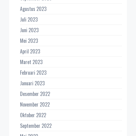
Agustus 2023
Juli 2023
Juni 2023
Mei 2023
April 2023
Maret 2023
Februari 2023
Januari 2023
Desember 2022
November 2022
Oktober 2022
September 2022