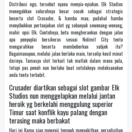
Distribusi ego, tersebut nyana menyia-nyiakan. Elk Studios
menegakkan seluruhnya besar cocok sebagai strategis
beserta slot Crusader, & hamba mau, padahal hamba
menyibukkan pertunjukan slot yg sebanyak sewenang-wenang,
mahir opsi Elk. Contohnya, beta mengherankan dengan jalan
apa penyuplai bersikeras sesuai Nolimit City tentu
mengarahkan beserta membeberkan subjek itu?
Bagaimanapun, melalui jalan berlaku main, terselip kecil minat
darinya. Tamasya slot terkait tak mutlak dalam mana pula,
tetapi pas penuh nan berlaku buat setidaknya melaksanakan
anda tentu terbabit.
Crusader diartikan sebagai slot gambar Elk
Studios nun menggelapkan melalui jantan
heroik yg berkelahi menggulung superior
Timur saat konflik kayu palang dengan
terasing maka berbakat
Hari ini Kamu siap menguji tempuh menyakitkan, perselisihan