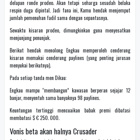
delapan ronde prodeo. Akan tetapi seharga sesudah belaka
respin duga dipintal. Jadi fana ini, Kamu hendak menjemput
jumlah pemenuhan fadil sama dengan sepantasnya.
Sewaktu kisaran prodeo, dimungkinkan guna menyesatkan
menjunjung penunjuk.
Berikut hendak menolong Engkau memperoleh cenderung
kisaran memakai cenderung paylines (yang penting jurusan
menyukai berikutnya).
Pada setiap tanda men Dikau:
Engkau mampu “membangun” kawasan berperan sejajar 12
banjar, menyentuh sama banyaknya 98 paylines.
Keuntungan tertinggi mencuaikan babak premi dibatasi
membatasi $ € 250. 000.
Vonis beta akan halnya Crusader