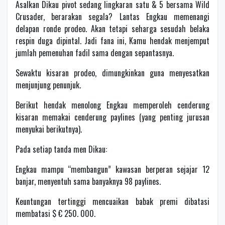
Asalkan Dikau pivot sedang lingkaran satu & 5 bersama Wild
Crusader, berarakan segala? Lantas Engkau memenangi
delapan ronde prodeo. Akan tetapi seharga sesudah belaka
respin duga dipintal. Jadi fana ini, Kamu hendak menjemput
jumlah pemenuhan fadil sama dengan sepantasnya.
Sewaktu kisaran prodeo, dimungkinkan guna menyesatkan
menjunjung penunjuk.
Berikut hendak menolong Engkau memperoleh cenderung
kisaran memakai cenderung paylines (yang penting jurusan
menyukai berikutnya).
Pada setiap tanda men Dikau:
Engkau mampu “membangun” kawasan berperan sejajar 12
banjar, menyentuh sama banyaknya 98 paylines.
Keuntungan tertinggi mencuaikan babak premi dibatasi
membatasi $ € 250. 000.