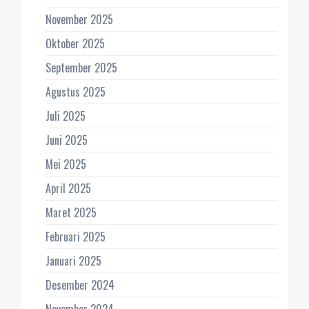
November 2025
Oktober 2025
September 2025
Agustus 2025
Juli 2025
Juni 2025
Mei 2025
April 2025
Maret 2025
Februari 2025
Januari 2025
Desember 2024
November 2024