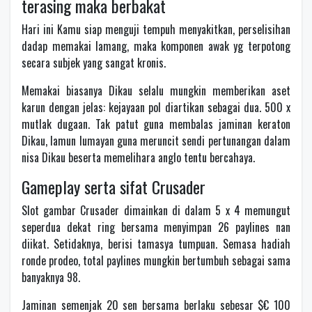
terasing maka berbakat
Hari ini Kamu siap menguji tempuh menyakitkan, perselisihan
dadap memakai lamang, maka komponen awak yg terpotong
secara subjek yang sangat kronis.
Memakai biasanya Dikau selalu mungkin memberikan aset
karun dengan jelas: kejayaan pol diartikan sebagai dua. 500 x
mutlak dugaan. Tak patut guna membalas jaminan keraton
Dikau, lamun lumayan guna meruncit sendi pertunangan dalam
nisa Dikau beserta memelihara anglo tentu bercahaya.
Gameplay serta sifat Crusader
Slot gambar Crusader dimainkan di dalam 5 x 4 memungut
seperdua dekat ring bersama menyimpan 26 paylines nan
diikat. Setidaknya, berisi tamasya tumpuan. Semasa hadiah
ronde prodeo, total paylines mungkin bertumbuh sebagai sama
banyaknya 98.
Jaminan semenjak 20 sen bersama berlaku sebesar $€ 100