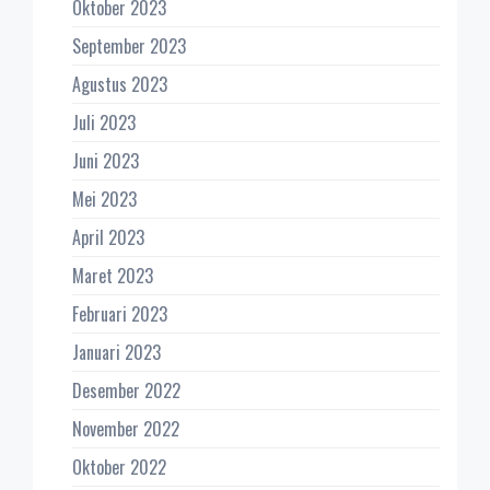
Oktober 2023
September 2023
Agustus 2023
Juli 2023
Juni 2023
Mei 2023
April 2023
Maret 2023
Februari 2023
Januari 2023
Desember 2022
November 2022
Oktober 2022