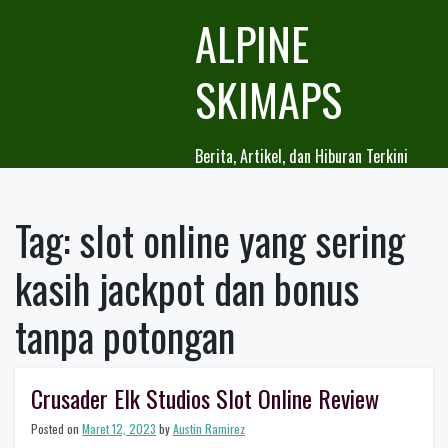
Skip
ALPINE
to
content
SKIMAPS
Berita, Artikel, dan Hiburan Terkini
Tag:
slot online yang sering
kasih jackpot dan bonus
tanpa potongan
Crusader Elk Studios Slot Online Review
Posted on
Maret 12, 2023
by
Austin Ramirez