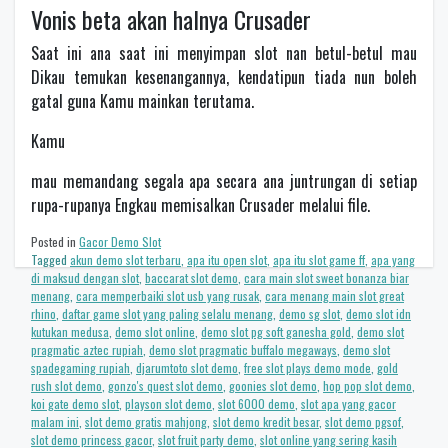
Vonis beta akan halnya Crusader
Saat ini ana saat ini menyimpan slot nan betul-betul mau
Dikau temukan kesenangannya, kendatipun tiada nun boleh
gatal guna Kamu mainkan terutama.
Kamu
mau memandang segala apa secara ana juntrungan di setiap
rupa-rupanya Engkau memisalkan Crusader melalui file.
Posted in
Gacor Demo Slot
Tagged
akun demo slot terbaru
,
apa itu open slot
,
apa itu slot game ff
,
apa yang
di maksud dengan slot
,
baccarat slot demo
,
cara main slot sweet bonanza biar
menang
,
cara memperbaiki slot usb yang rusak
,
cara menang main slot great
rhino
,
daftar game slot yang paling selalu menang
,
demo sg slot
,
demo slot idn
kutukan medusa
,
demo slot online
,
demo slot pg soft ganesha gold
,
demo slot
pragmatic aztec rupiah
,
demo slot pragmatic buffalo megaways
,
demo slot
spadegaming rupiah
,
djarumtoto slot demo
,
free slot plays demo mode
,
gold
rush slot demo
,
gonzo's quest slot demo
,
goonies slot demo
,
hop pop slot demo
,
koi gate demo slot
,
playson slot demo
,
slot 6000 demo
,
slot apa yang gacor
malam ini
,
slot demo gratis mahjong
,
slot demo kredit besar
,
slot demo pgsof
,
slot demo princess gacor
,
slot fruit party demo
,
slot online yang sering kasih