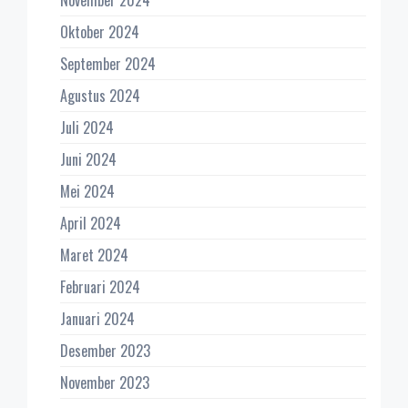
Oktober 2024
September 2024
Agustus 2024
Juli 2024
Juni 2024
Mei 2024
April 2024
Maret 2024
Februari 2024
Januari 2024
Desember 2023
November 2023