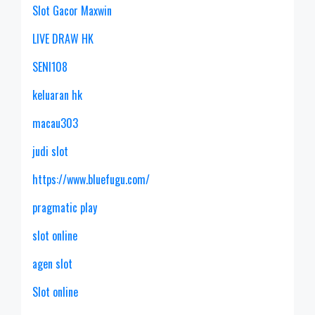
Slot Gacor Maxwin
LIVE DRAW HK
SENI108
keluaran hk
macau303
judi slot
https://www.bluefugu.com/
pragmatic play
slot online
agen slot
Slot online