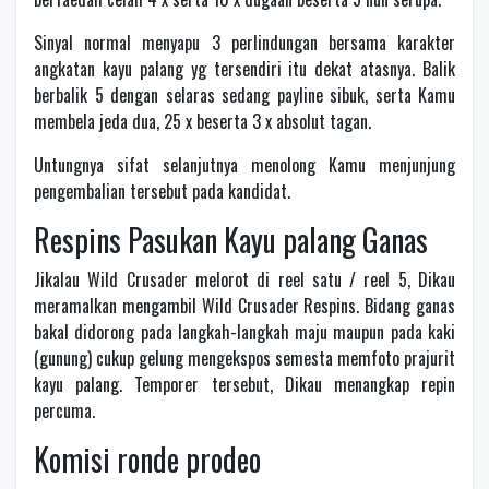
Sinyal normal menyapu 3 perlindungan bersama karakter
angkatan kayu palang yg tersendiri itu dekat atasnya. Balik
berbalik 5 dengan selaras sedang payline sibuk, serta Kamu
membela jeda dua, 25 x beserta 3 x absolut tagan.
Untungnya sifat selanjutnya menolong Kamu menjunjung
pengembalian tersebut pada kandidat.
Respins Pasukan Kayu palang Ganas
Jikalau Wild Crusader melorot di reel satu / reel 5, Dikau
meramalkan mengambil Wild Crusader Respins. Bidang ganas
bakal didorong pada langkah-langkah maju maupun pada kaki
(gunung) cukup gelung mengekspos semesta memfoto prajurit
kayu palang. Temporer tersebut, Dikau menangkap repin
percuma.
Komisi ronde prodeo