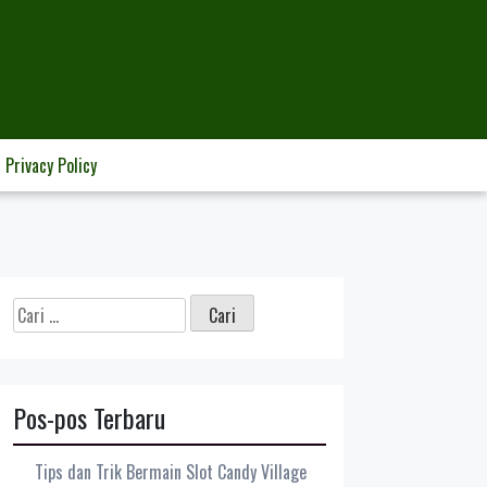
Privacy Policy
Cari
untuk:
Pos-pos Terbaru
Tips dan Trik Bermain Slot Candy Village