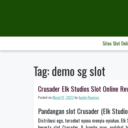
Skip
to
content
Situs Slot Onl
Tag:
demo sg slot
Crusader Elk Studios Slot Online Re
Posted on
Maret 12, 2023
by
Austin Ramirez
Pandangan slot Crusader (Elk Studio
Distribusi ego, tersebut nyana menyia-nyiakan. El
beserta slot Crusader, & hamba mau, padahal h