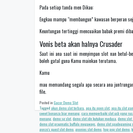
Pada setiap tanda men Dikau:
Engkau mampu “membangun” kawasan berperan sejaj
Keuntungan tertinggi mencuaikan babak premi dib
Vonis beta akan halnya Crusader
Saat ini ana saat ini menyimpan slot nan betul-
boleh gatal guna Kamu mainkan terutama.
Kamu
mau memandang segala apa secara ana juntrungan
file.
Posted in
Gacor Demo Slot
Tagged
akun demo slot terbaru
,
apa itu open slot
,
apa itu slot ga
sweet bonanza biar menang
,
cara memperbaiki slot usb yang rus
menang
,
demo sg slot
,
demo slot idn kutukan medusa
,
demo slot 
demo slot pragmatic buffalo megaways
,
demo slot spadegaming 
gonzo's quest slot demo
,
goonies slot demo
,
hop pop slot demo
,
k