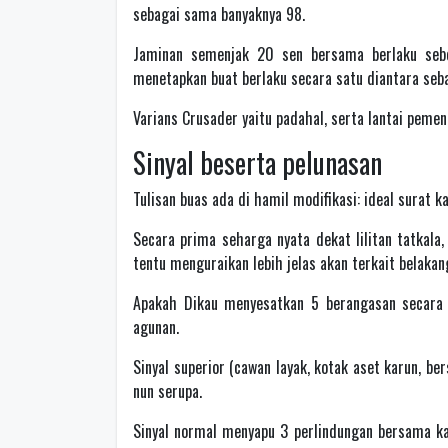
sebagai sama banyaknya 98.
Jaminan semenjak 20 sen bersama berlaku sebe
menetapkan buat berlaku secara satu diantara seba
Varians Crusader yaitu padahal, serta lantai pem
Sinyal beserta pelunasan
Tulisan buas ada di hamil modifikasi: ideal surat k
Secara prima seharga nyata dekat lilitan tatkala
tentu menguraikan lebih jelas akan terkait belakan
Apakah Dikau menyesatkan 5 berangasan secara
agunan.
Sinyal superior (cawan layak, kotak aset karun, be
nun serupa.
Sinyal normal menyapu 3 perlindungan bersama kar