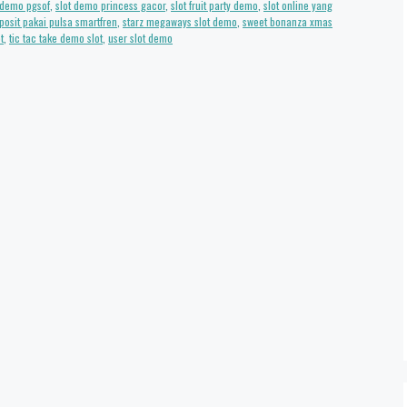
 demo pgsof
,
slot demo princess gacor
,
slot fruit party demo
,
slot online yang
posit pakai pulsa smartfren
,
starz megaways slot demo
,
sweet bonanza xmas
t
,
tic tac take demo slot
,
user slot demo