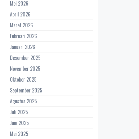
Mei 2026
April 2026
Maret 2026
Februari 2026
Januari 2026
Desember 2025
November 2025
Oktober 2025
September 2025
Agustus 2025
Juli 2025
Juni 2025
Mei 2025