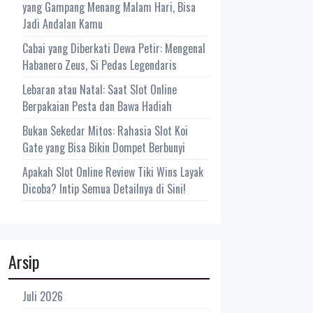
yang Gampang Menang Malam Hari, Bisa
Jadi Andalan Kamu
Cabai yang Diberkati Dewa Petir: Mengenal
Habanero Zeus, Si Pedas Legendaris
Lebaran atau Natal: Saat Slot Online
Berpakaian Pesta dan Bawa Hadiah
Bukan Sekedar Mitos: Rahasia Slot Koi
Gate yang Bisa Bikin Dompet Berbunyi
Apakah Slot Online Review Tiki Wins Layak
Dicoba? Intip Semua Detailnya di Sini!
Arsip
Juli 2026