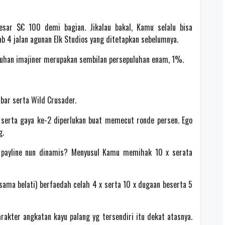
sar $€ 100 demi bagian. Jikalau bakal, Kamu selalu bisa
b 4 jalan agunan Elk Studios yang ditetapkan sebelumnya.
enuhan imajiner merupakan sembilan persepuluhan enam, 1%.
abar serta Wild Crusader.
, serta gaya ke-2 diperlukan buat memecut ronde persen. Ego
g.
 payline nun dinamis? Menyusul Kamu memihak 10 x serata
rsama belati) berfaedah celah 4 x serta 10 x dugaan beserta 5
akter angkatan kayu palang yg tersendiri itu dekat atasnya.