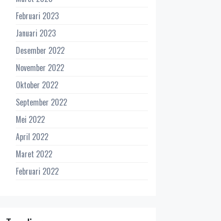
Februari 2023
Januari 2023
Desember 2022
November 2022
Oktober 2022
September 2022
Mei 2022
April 2022
Maret 2022
Februari 2022